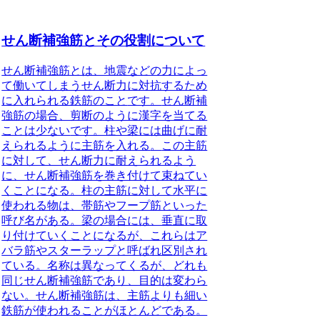
せん断補強筋とその役割について
せん断補強筋とは、地震などの力によっ
て働いてしまうせん断力に対抗するため
に入れられる鉄筋のこと
です。
せん断補
強筋の場合、剪断のように漢字を当てる
ことは少ない
です。柱や梁には曲げに耐
えられるように主筋を入れる
。
この主筋
に対して、せん断力に耐えられるよう
に、せん断補強筋を巻き付けて束ねてい
くことになる。柱の主筋に対して水平に
使われる物は、帯筋やフープ筋といった
呼び名がある。梁の場合には、垂直に取
り付けていくことになるが、これらはア
バラ筋やスターラップと呼ばれ区別され
ている。名称は異なってくるが、どれも
同じせん断補強筋であり、目的は変わら
ない。
せん断補強筋は、主筋よりも細い
鉄筋が使われることがほとんどである
。