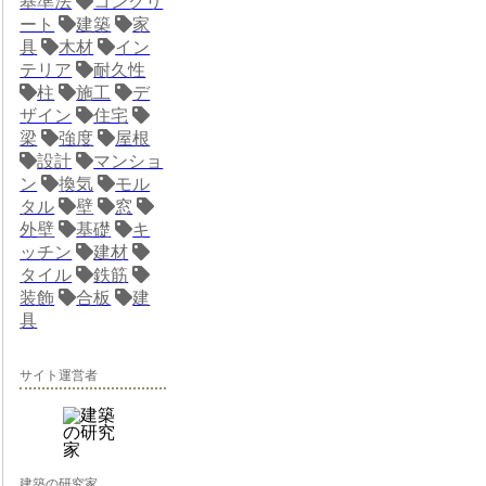
基準法
コンクリ
ート
建築
家
具
木材
イン
テリア
耐久性
柱
施工
デ
ザイン
住宅
梁
強度
屋根
設計
マンショ
ン
換気
モル
タル
壁
窓
外壁
基礎
キ
ッチン
建材
タイル
鉄筋
装飾
合板
建
具
サイト運営者
建築の研究家