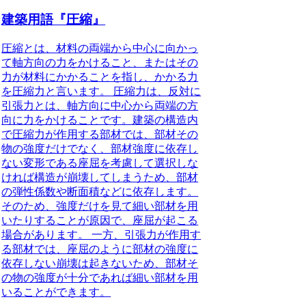
建築用語『圧縮』
圧縮とは、材料の両端から中心に向かっ
て軸方向の力をかけること、またはその
力が材料にかかることを指し、かかる力
を圧縮力と言います。
圧縮力は、反対に
引張力とは、軸方向に中心から両端の方
向に力をかけることです。建築の構造内
で圧縮力が作用する部材では、部材その
物の強度だけでなく、部材強度に依存し
ない変形である座屈を考慮して選択しな
ければ構造が崩壊してしまうため、部材
の弾性係数や断面積などに依存します。
そのため、強度だけを見て細い部材を用
いたりすることが原因で、座屈が起こる
場合があります。 一方、引張力が作用す
る部材では、座屈のように部材の強度に
依存しない崩壊は起きないため、部材そ
の物の強度が十分であれば細い部材を用
いることができます。