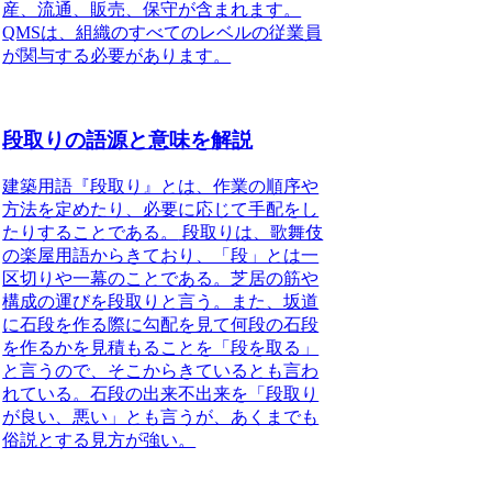
産、流通、販売、保守が含まれます。
QMSは、組織のすべてのレベルの従業員
が関与する必要があります。
段取りの語源と意味を解説
建築用語『段取り』とは、作業の順序や
方法を定めたり、必要に応じて手配をし
たりすることである。
段取りは、歌舞伎
の楽屋用語からきており、「段」とは一
区切りや一幕のことである。芝居の筋や
構成の運びを段取りと言う。また、坂道
に石段を作る際に勾配を見て何段の石段
を作るかを見積もることを「段を取る」
と言うので、そこからきているとも言わ
れている。石段の出来不出来を「段取り
が良い、悪い」とも言うが、あくまでも
俗説とする見方が強い。