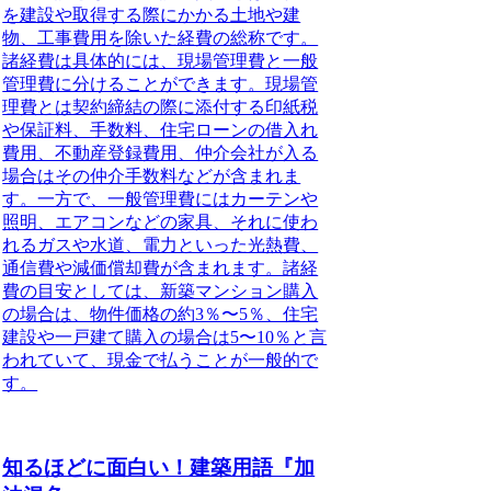
を建設や取得する際にかかる土地や建
物、工事費用を除いた経費の総称です。
諸経費は具体的には、現場管理費と一般
管理費に分けることができます。現場管
理費とは契約締結の際に添付する印紙税
や保証料、手数料、住宅ローンの借入れ
費用、不動産登録費用、仲介会社が入る
場合はその仲介手数料などが含まれま
す。一方で、一般管理費にはカーテンや
照明、エアコンなどの家具、それに使わ
れるガスや水道、電力といった光熱費、
通信費や減価償却費が含まれます。
諸経
費の目安としては、新築マンション購入
の場合は、物件価格の約3％〜5％、住宅
建設や一戸建て購入の場合は5〜10％と言
われていて、現金で払うことが一般的で
す。
知るほどに面白い！建築用語『加