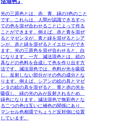
法混色』
光の三原色とは、赤、青、緑の3色のこと
です。これらは、人間が認識できるすべ
ての色を混ぜ合わせることによって作る
ことができます。例えば、赤と青を混ぜ
るとマゼンタが、青と緑を混ぜるとシア
ンが、赤と緑を混ぜるとイエローができ
ます。光の三原色を混ぜ合わせると、白
になります。
一方、減法混色とは、絵の
具などの色料を合成して色を作り出す方
法です。減法混色では、色料が光を吸収
し、反射しない部分がその色の成分とな
ります。例えば、シアンの絵の具とマゼ
ンタの絵の具を混ぜると、青と赤の光を
吸収し、緑の光のみが反射されるため、
緑色になります。減法混色で無彩色とな
る二つの色は互いに補色の関係にあり、
マンセル色相環でちょうど反対側に位置
しています。