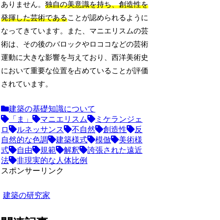
ありません。
独自の美意識を持ち、創造性を
発揮した芸術である
ことが認められるように
なってきています。また、マニエリスムの芸
術は、その後のバロックやロココなどの芸術
運動に大きな影響を与えており、西洋美術史
において重要な位置を占めていることが評価
されています。
建築の基礎知識について
「ま」
マニエリスム
ミケランジェ
ロ
ルネッサンス
不自然
創造性
反
自然的な色調
建築様式
模倣
美術様
式
自由
規範
解釈
誇張された遠近
法
非現実的な人体比例
スポンサーリンク
建築の研究家