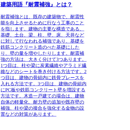
建築用語『耐震補強』とは？
耐震補強とは、
既存の建築物で、耐震性
能を向上させるために行なう工事のこと
を指します。建物の主要な構造である、
基礎、土台、梁、柱、壁、床、天井など
に対して行なわれる補強であり、基礎を
鉄筋コンクリート造のべた基礎にした
り、壁の量を増やしたりします。耐震補
強の方法は、大きく分けて3つあります。
1つ目は、柱や梁に炭素繊維やアラミド繊
維などのシートを巻き付ける方法です。2
つ目は、建物の骨組内に鉄骨ブレースを
入れる方法です。3つ目は、建物の骨組内
にPC板や鉄筋コンクリート壁を増設する
方法です。木造一戸建ての場合は、建物
自体の軽量化、耐力壁の追加や既存壁の
補強、柱や梁の接合を強化する金物の設
置などの対策があります。