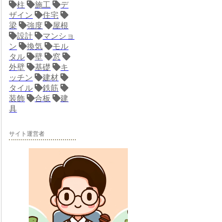
柱
施工
デ
ザイン
住宅
梁
強度
屋根
設計
マンショ
ン
換気
モル
タル
壁
窓
外壁
基礎
キ
ッチン
建材
タイル
鉄筋
装飾
合板
建
具
サイト運営者