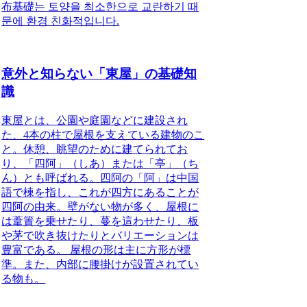
布基礎는 토양을 최소한으로 교란하기 때
문에 환경 친화적입니다.
意外と知らない「東屋」の基礎知
識
東屋
とは、公園や庭園などに建設され
た、4本の柱で屋根を支えている建物のこ
と。休憩、眺望のために建てられてお
り、「
四阿
」（しあ）または「
亭
」（ち
ん）とも呼ばれる。四阿の「阿」は中国
語で棟を指し、これが四方にあることが
四阿の由来。壁がない物が多く、屋根に
は葦簀を乗せたり、蔓を這わせたり、板
や茅で吹き抜けたりとバリエーションは
豊富である。 屋根の形は主に方形が標
準。また、内部に腰掛けが設置されてい
る物も。