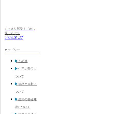
すっきり解説！「差し
筋」とは？
2024.01.27
カテゴリー
その他
住宅の部位に
ついて
建材と資材に
ついて
建築の基礎知
識について