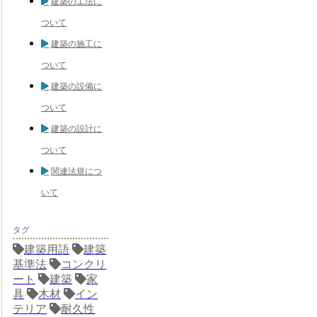
建築の工法に
ついて
建築の施工に
ついて
建築の設備に
ついて
建築の設計に
ついて
関連法規につ
いて
タグ
建築用語
建築
基準法
コンクリ
ート
建築
家
具
木材
イン
テリア
耐久性