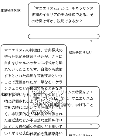
「マニエリスム」とは、ルネッサンス
建築物研究家
後期のイタリアの美術様式である。そ
の特徴は何か、説明できるか？
マニエリスムの特徴は、古典様式の
建築を知りたい
持った規範を継続させたが、さらに
自由を求めルネッサンス様式から離
れていったことです。自然をも凌駕
するとされた高度な芸術技法という
ことで定義されたが、単なるミケラ
ンジェロなどの模倣であるとみなさ
なるほど、マニエリスムの特徴をよく
建築物研究家
れるようになる。創造性を欠如した
理解しているね。では、マニエリスム
物と評価されるようになるが、現代
の代表的な建築家は誰か、挙げること
芸術の時代において再評価されてい
ができるか？
く。非現実的な人体比例や誇張され
た遠近法などが不自然な空間を作り
出す。反自然的な色調などを用いて
いくが、いまだにマニエリスムとい
マニエリスムの代表的な建築家は、
建築を知りたい