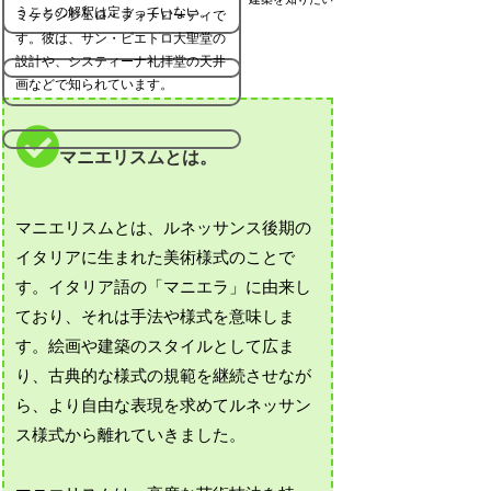
うことの解釈は定まっていない。
ミケランジェロ・ブォナローティで
す。彼は、サン・ピエトロ大聖堂の
設計や、システィーナ礼拝堂の天井
画などで知られています。
マニエリスムとは。
マニエリスムとは、ルネッサンス後期の
イタリアに生まれた美術様式のことで
す。イタリア語の「マニエラ」に由来し
ており、それは手法や様式を意味しま
す。絵画や建築のスタイルとして広ま
り、古典的な様式の規範を継続させなが
ら、より自由な表現を求めてルネッサン
ス様式から離れていきました。