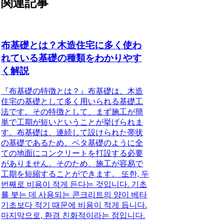
関連記事
布基礎とは？木造住宅に多く使わ
れている基礎の種類をわかりやす
く解説
『布基礎の特徴とは？
』布基礎は、木造
住宅の基礎として多く用いられる基礎工
法です。その特徴として、まず施工が簡
単で工期が短いということが挙げられま
す。布基礎は、連続して設けられた帯状
の基礎であるため、ベタ基礎のように全
ての地面にコンクリートを打設する必要
がありません。そのため、施工が容易で
工期を短縮することができます。 또한, 두
번째로 비용이 적게 든다는 것입니다. 기초
를 붓는 데 사용되는 콘크리트의 양이 베타
기초보다 적기 때문에 비용이 적게 듭니다.
마지막으로, 환경 친화적이라는 점입니다.