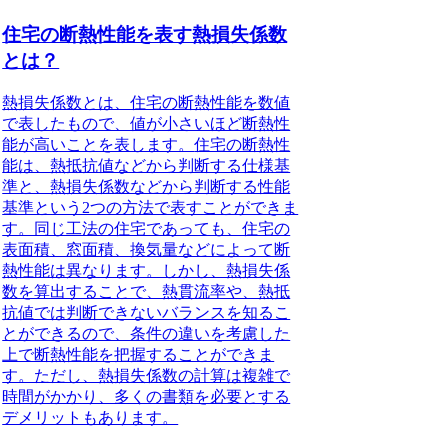
住宅の断熱性能を表す熱損失係数
とは？
熱損失係数とは、住宅の断熱性能を数値
で表したもので、値が小さいほど断熱性
能が高いことを表します。
住宅の断熱性
能は、熱抵抗値などから判断する仕様基
準と、熱損失係数などから判断する性能
基準という2つの方法で表すことができま
す。同じ工法の住宅であっても、住宅の
表面積、窓面積、換気量などによって断
熱性能は異なります。しかし、熱損失係
数を算出することで、熱貫流率や、熱抵
抗値では判断できないバランスを知るこ
とができるので、条件の違いを考慮した
上で断熱性能を把握することができま
す。ただし、熱損失係数の計算は複雑で
時間がかかり、多くの書類を必要とする
デメリットもあります。