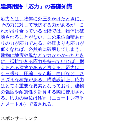
建築用語「応力」の基礎知識
応力とは、物体に外圧をかけたときに、
その力に対して抵抗する力があるが、こ
れが吊り合っている段階では、物体は破
壊されることがない。この単位面積あた
りの力が応力である。外圧よりも応力が
低くなれば、必然的に破壊してしまう。
建物に地震や風などで力がかかったとき
に、抵抗できる応力を持っていれば、耐
えられる建物であると言える。
応力は、
引っ張り、圧縮、せん断、曲げなど、さ
まざまな種類がある。構造設計上、応力
はとても重要な要素となっており、建物
の強度や耐震性を計算する際に使用され
る。応力の単位はN/㎡（ニュートン毎平
方メートル）で表される。
スポンサーリンク