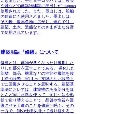
いきました。中世ヨーロッパでは、教会
や城などの建築物建設に墨出しが широко
使用されました。また、墨出しは、船舶
の建造にも使用されました。墨出しは、
その後、世界各地に広がり、現在では、
建築、土木、造船などのさまざまな分野
で使用されています。
建築用語『修繕』について
修繕とは、建物が悪くなったり破損した
りした部分を直すことである。
劣化した
部材、部品、機器などの性能や機能を竣
工時の状態、実用上に支障のない状態ま
でに回復させることを意味する。建築基
準法においては、建築物のある部分をほ
とんど同じ材料を使って、同じ寸法や形
状で造り替えることで、品質や性質を回
復させる工事のことを修繕と呼ぶ。
その
一方で、別の仕様を用いて造り替えるこ