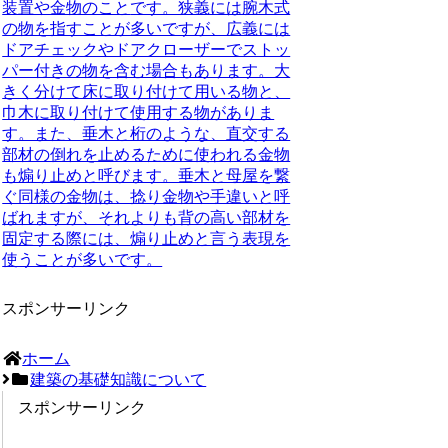
装置や金物のこと
です。狭義には腕木式
の物を指すことが多いですが、広義には
ドアチェックやドアクローザーでストッ
パー付きの物を含む場合もあります。大
きく分けて床に取り付けて用いる物と、
巾木に取り付けて使用する物がありま
す。また、垂木と桁のような、直交する
部材の倒れを止めるために使われる金物
も煽り止めと呼びます。垂木と母屋を繋
ぐ同様の金物は、捻り金物や手違いと呼
ばれますが、それよりも背の高い部材を
固定する際には、煽り止めと言う表現を
使うことが多いです。
スポンサーリンク
ホーム
建築の基礎知識について
スポンサーリンク