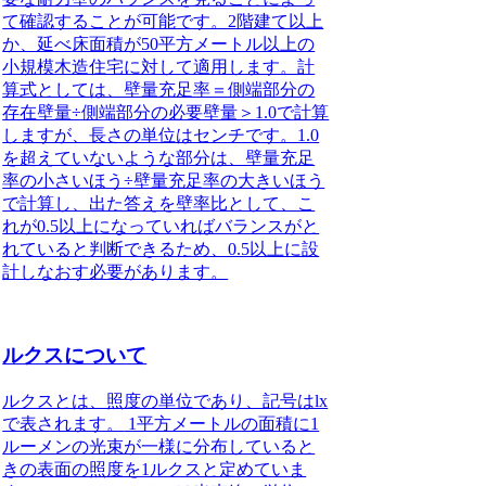
て確認することが可能です。2階建て以上
か、延べ床面積が50平方メートル以上の
小規模木造住宅に対して適用します。計
算式としては、壁量充足率＝側端部分の
存在壁量÷側端部分の必要壁量＞1.0で計算
しますが、長さの単位はセンチです。1.0
を超えていないような部分は、壁量充足
率の小さいほう÷壁量充足率の大きいほう
で計算し、出た答えを壁率比として、こ
れが0.5以上になっていればバランスがと
れていると判断できるため、0.5以上に設
計しなおす必要があります。
ルクスについて
ルクスとは、照度の単位であり、記号はlx
で表されます。
1平方メートルの面積に1
ルーメンの光束が一様に分布していると
きの表面の照度を1ルクスと定めていま