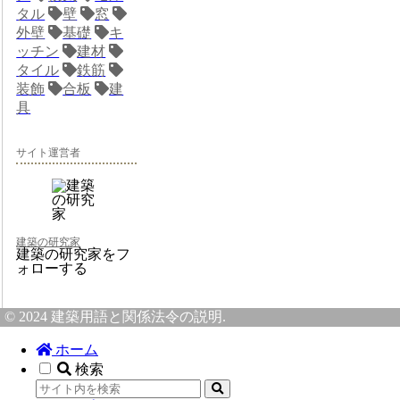
タル
壁
窓
外壁
基礎
キ
ッチン
建材
タイル
鉄筋
装飾
合板
建
具
サイト運営者
建築の研究家
建築の研究家をフ
ォローする
© 2024 建築用語と関係法令の説明.
ホーム
検索