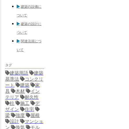
建築の設備に
ついて
建築の設計に
ついて
関連法規につ
いて
タグ
建築用語
建築
基準法
コンクリ
ート
建築
家
具
木材
イン
テリア
耐久性
柱
施工
デ
ザイン
住宅
梁
強度
屋根
設計
マンショ
ン
換気
モル