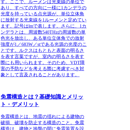
す。ここで、ルーメンは光束線の単位で
あり、すべての方向に一様に1カンデラの
光度を持っている点光源が、単位立体角
に放射する光束線を1ルーメンと定めてい
ます。記号はlmで表します。さらに、1カ
ンデラとは、周波数540THzの周波数の単
色光を放出し、ある単位立体角での放射
強度が1／683W／stである光源の光度のこ
とです。ルクスはもともと表面の明るさ
を表す言葉ですが、室内の明るさを表す
際にも用いられます。そのため、VDT障
害の予防などを考える際に考慮すべき対
象として言及されることがあります。
免震構造とは？基礎知識とメリッ
ト・デメリット
免震構造とは、地震の揺れによる建物の
破損、破壊を防止する構造のこと。免震
構造は、建物と地盤の間に免震装置を設