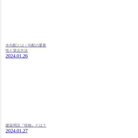
水勾配とは｜勾配の重要
性と算出方法
2024.01.26
建築用語『役物』とは？
2024.01.27