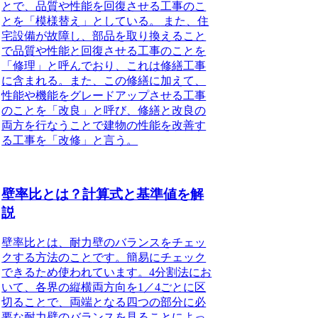
とで、品質や性能を回復させる工事のこ
とを「模様替え」としている。
また、住
宅設備が故障し、部品を取り換えること
で品質や性能と回復させる工事のことを
「修理」と呼んでおり、これは修繕工事
に含まれる。また、この修繕に加えて、
性能や機能をグレードアップさせる工事
のことを「改良」と呼び、修繕と改良の
両方を行なうことで建物の性能を改善す
る工事を「改修」と言う。
壁率比とは？計算式と基準値を解
説
壁率比とは、耐力壁のバランスをチェッ
クする方法のこと
です。簡易にチェック
できるため使われています。4分割法にお
いて、各界の縦横両方向を1／4ごとに区
切ることで、両端となる四つの部分に必
要な耐力壁のバランスを見ることによっ