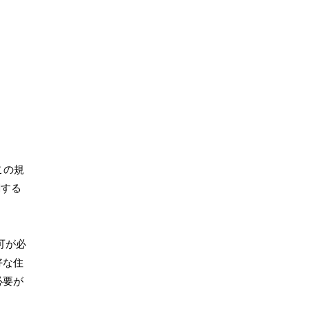
この規
関する
可が必
好な住
必要が