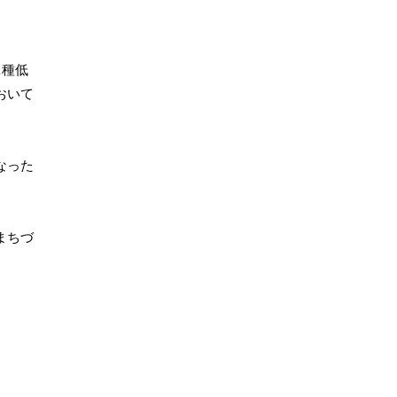
1種低
おいて
なった
まちづ