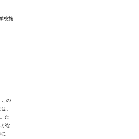
学校施
。この
では、
い。た
れがな
のに