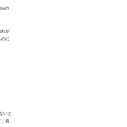
2mの
恐れが
ものに
ないと
ど、良