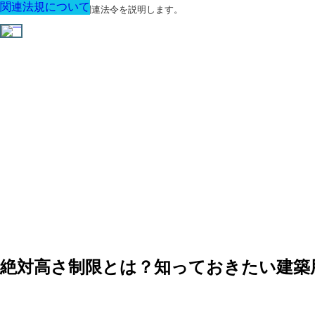
関連法規について
関連法規について
関連法規について
関連法規について
関連法規について
関連法規について
関連法規について
建築に関する用語と関連法令を説明します。
絶対高さ制限とは？知っておきたい建築