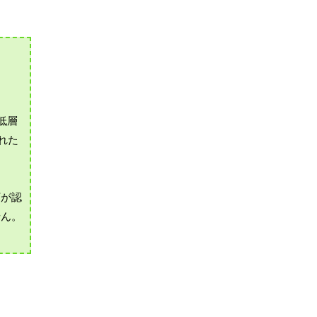
低層
れた
庁が認
せん。