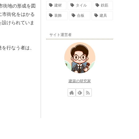
建材
タイル
鉄筋
市街地の形成を図
に市街化をはかる
装飾
合板
建具
を設けられていま
サイト運営者
発を行なう者は、
建築の研究家