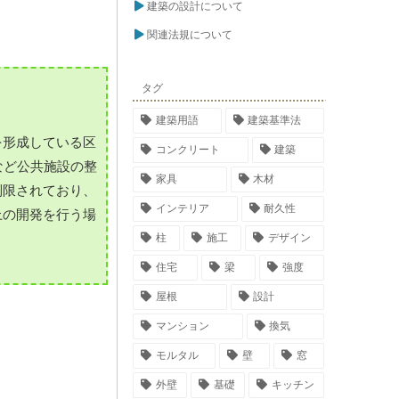
建築の設計について
関連法規について
タグ
建築用語
建築基準法
を形成している区
コンクリート
建築
など公共施設の整
家具
木材
制限されており、
インテリア
耐久性
上の開発を行う場
柱
施工
デザイン
住宅
梁
強度
屋根
設計
マンション
換気
モルタル
壁
窓
外壁
基礎
キッチン