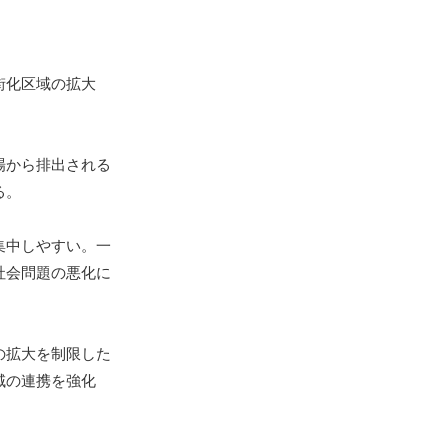
街化区域の拡大
場から排出される
る。
集中しやすい。一
社会問題の悪化に
の拡大を制限した
域の連携を強化