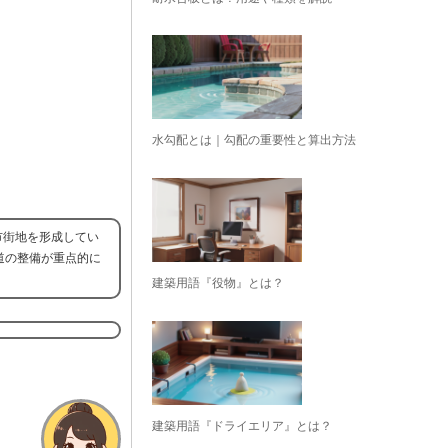
水勾配とは｜勾配の重要性と算出方法
市街地を形成してい
道の整備が重点的に
建築用語『役物』とは？
建築用語『ドライエリア』とは？