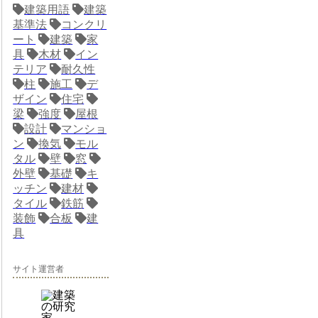
建築用語
建築
基準法
コンクリ
ート
建築
家
具
木材
イン
テリア
耐久性
柱
施工
デ
ザイン
住宅
梁
強度
屋根
設計
マンショ
ン
換気
モル
タル
壁
窓
外壁
基礎
キ
ッチン
建材
タイル
鉄筋
装飾
合板
建
具
サイト運営者