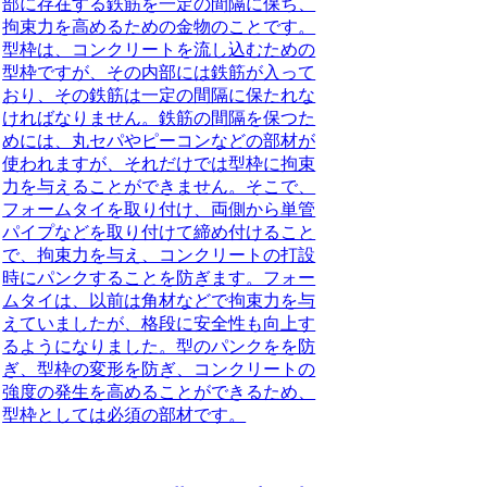
部に存在する鉄筋を一定の間隔に保ち、
拘束力を高めるための金物
のことです。
型枠は、コンクリートを流し込むための
型枠ですが、その内部には鉄筋が入って
おり、その鉄筋は一定の間隔に保たれな
ければなりません。鉄筋の間隔を保つた
めには、丸セパやピーコンなどの部材が
使われますが、それだけでは型枠に拘束
力を与えることができません。そこで、
フォームタイを取り付け、両側から単管
パイプなどを取り付けて締め付けること
で、拘束力を与え、コンクリートの打設
時にパンクすることを防ぎます。フォー
ムタイは、以前は角材などで拘束力を与
えていましたが、格段に安全性も向上す
るようになりました。型のパンクをを防
ぎ、型枠の変形を防ぎ、コンクリートの
強度の発生を高めることができるため、
型枠としては必須の部材です。