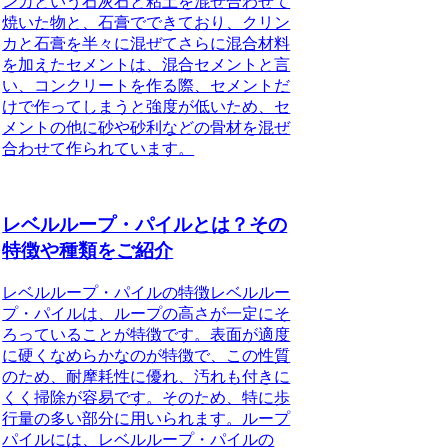
ンカという石灰石と粘土を混ぜ合わせて
焼いた物と、石膏でできており、クリン
カと石膏を半々に混ぜてさらに混合材料
を加えたセメントは、混合セメントと言
い、コンクリートを作る際、セメントだ
けで作ってしまうと強度が低いため、セ
メントの他に砂や砂利などの骨材を混ぜ
合わせて作られています。
レベルループ・パイルとは？その
特徴や種類をご紹介
レベルループ・パイルの特徴
レベルルー
プ・パイルは、ループの高さが一定にそ
ろっていることが特徴です。表面が適度
に硬くなめらかなのが特徴で、この性質
のため、耐摩耗性に優れ、汚れも付きに
くく掃除が容易です。そのため、特に歩
行量の多い部分に用いられます。ループ
パイルには、レベルループ・パイルの