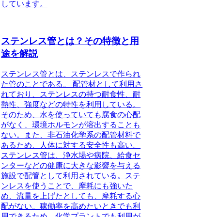
しています。
ステンレス管とは？その特徴と用
途を解説
ステンレス管とは、ステンレスで作られ
た管のことである。
配管材として利用さ
れており、ステンレスの持つ耐食性、耐
熱性、強度などの特性を利用している。
そのため、水を使っていても腐食の心配
がなく、環境ホルモンが溶出することも
ない。また、非石油化学系の配管材料で
あるため、人体に対する安全性も高い。
ステンレス管は、浄水場や病院、給食セ
ンターなどの健康に大きな影響を与える
施設で配管として利用されている。ステ
ンレスを使うことで、摩耗にも強いた
め、流量を上げたとしても、摩耗する心
配がない。稼働率を高めたいときでも利
用できるため、化学プラントでも利用が