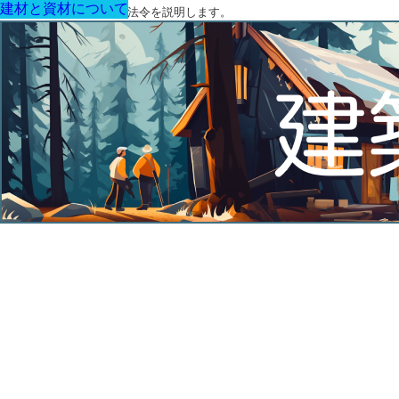
建材と資材について
建材と資材について
建材と資材について
建材と資材について
建材と資材について
建材と資材について
建材と資材について
建築に関する用語と関連法令を説明します。