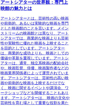
アートシアターの世界観：専門上
映館の魅力とは
アートシアターとは、芸術性の高い映画
や前衛的、あるいは実験的な映画を専門
とした映画館
のことを言います。メイン
ストリームの映画館とは異なり、アート
シアターでは、商業的な映画よりも芸術
性や実験性に優れた映画を上映すること
を目的としています。アートシアター
は、商業的な成功よりも、映画としての
価値や革新を重視しています。アートシ
アターは、通常、独立系映画の配給会社
や、映画監督、俳優、映画製作者などの
映画業界関係者によって運営されていま
す。アートシアターは、芸術性の高い映
画や前衛的な映画を上映するだけでな
く、映画に関するイベントや講演会、ワ
ークショップなどを開催することもあり
ます。
アートシアターは、 映画の文化や
芸術性を育む場として重要な役割を果た