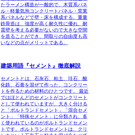
たラーメン構造が一般的で、木質系パネ
ル・軽量気泡コンクリートパネル・窯業
系パネルなどで壁・床を構成する。重量
鉄骨造は、強度が高く耐久性に優れ、耐
震壁を考える必要がないので大きな空間
を造ることができ、間取りの自由度も高
いなどの点がメリットである。
建築用語『セメント』徹底解説
セメントとは、石灰石、粘土、珪石、酸
化鉄、石膏を混ぜて作った、コンクリー
トを作るための材料のひとつです。
最近
ではほとんどのセメントがコンクリート
として使われていますが、大きく分ける
と「ポルトランドセメント」「混合セメ
ント」「特殊セメント」に分類され、多
く使われているのがポルトランドセメン
トです。ポルトランドセメントは、クリ