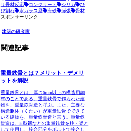
リ骨材反応
コンクリート
シリカ
ひ
び割れ
水ガラス層
海砂
膨張
骨材
スポンサーリンク
建築の研究家
関連記事
重量鉄骨とは？メリット・デメリ
ットを解説
重量鉄骨とは、厚さ6mm以上の構造用鋼
材のことである
。重量鉄骨で作られた建
物を、重量鉄骨造と呼ぶ。また、主要な
構造躯体（くたい）が重量鉄骨でできて
いる建物を、重量鉄骨造と言う。重量鉄
骨造は、H型鋼などの重量鉄骨を柱・梁と
して使用し、接合部分をボルトで接合し