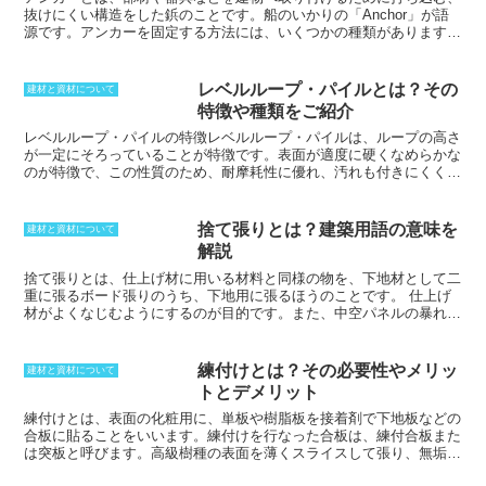
抜けにくい構造をした鋲のことです。
船のいかりの「Anchor」が語
源です。アンカーを固定する方法には、いくつかの種類があります。
基礎と土台を直径15mm、長さ550mm程度の鉄製のアンカーボルト
でつなぎ、基礎コンクリートを流す際に埋設する「埋め込み式」。ネ
ジを利用して羽根がパンタグラフのように開いて固定する「はさみ固
レベルループ・パイルとは？その
建材と資材について
定式」。そして施工後の壁面に打って固定する「内部拡張式」などで
特徴や種類をご紹介
す。
レベルループ・パイルの特徴
レベルループ・パイルは、ループの高さ
が一定にそろっていることが特徴です。表面が適度に硬くなめらかな
のが特徴で、この性質のため、耐摩耗性に優れ、汚れも付きにくく掃
除が容易です。そのため、特に歩行量の多い部分に用いられます。ル
ープパイルには、レベルループ・パイルの他、マルチレベルループ・
パイル、ハイ&ローループ・パイルなどの種類があります。レベルル
捨て張りとは？建築用語の意味を
建材と資材について
ープ・パイルは、カットパイルに比べて、より耐久性が高く、摩耗し
解説
にくいのが特徴です。これは、ループがカットされていないため、毛
足がほつれにくいからです。また、レベルループ・パイルは、カット
捨て張りとは、仕上げ材に用いる材料と同様の物を、下地材として二
パイルよりも汚れにくいという特徴もあります。これは、ループがカ
重に張るボード張りのうち、下地用に張るほうのことです。
仕上げ
ットされていないため、汚れが毛足の間に溜まりにくいからです。そ
材がよくなじむようにするのが目的です。また、中空パネルの暴れや
のため、レベルループ・パイルは、廊下や階段など、人が多く歩く部
反りを防ぐことを目的として、表面材と同じ物を裏面にも張ることを
分に適しています。
言います。雨漏りを防ぐため、あるいは、きれいに見せるため、表面
から見えないよう、仕上げ材の下に施工した物であることから、なく
練付けとは？その必要性やメリッ
建材と資材について
ても良いがあったほうが良いという意味で、捨て張りと呼びます。
トとデメリット
練付けとは、表面の化粧用に、
単板や樹脂板を接着剤で下地板などの
合板に貼ること
をいいます。
練付けを行なった合板は、練付合板また
は突板と呼びます
。高級樹種の表面を薄くスライスして張り、無垢材
のように用いることもあります。板すべてを高級素材で製作するとコ