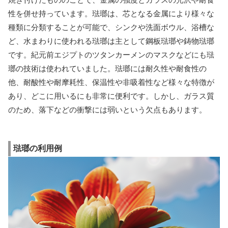
性を併せ持っています。琺瑯は、芯となる金属により様々な
種類に分類することが可能で、シンクや洗面ボウル、浴槽な
ど、水まわりに使われる琺瑯は主として鋼板琺瑯や鋳物琺瑯
です。紀元前エジプトのツタンカーメンのマスクなどにも琺
瑯の技術は使われていました。琺瑯には耐久性や耐食性の
他、耐酸性や耐摩耗性、保温性や非吸着性など様々な特徴が
あり、どこに用いるにも非常に便利です。しかし、ガラス質
のため、落下などの衝撃には弱いという欠点もあります。
琺瑯の利用例