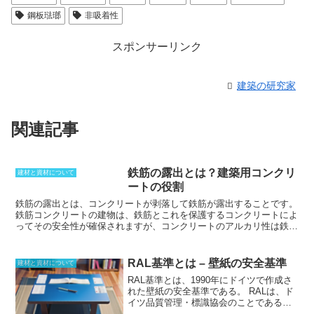
鋼板琺瑯
非吸着性
スポンサーリンク
建築の研究家
関連記事
鉄筋の露出とは？建築用コンクリ
建材と資材について
ートの役割
鉄筋の露出とは、コンクリートが剥落して鉄筋が露出すること
です。
鉄筋コンクリートの建物は、鉄筋とこれを保護するコンクリートによ
ってその安全性が確保されますが、コンクリートのアルカリ性は鉄筋
が酸化して錆びることを防ぐとともに、不燃性によって火災の熱から
鉄筋が弱くなることを防いでいます。これらの役割を持つコンクリー
トがクラック（亀裂）を生じ剥落を起こすようなことがあれば、鉄筋
RAL基準とは – 壁紙の安全基準
建材と資材について
は急速に錆びて弱くなり、火災時には直接熱を受けて軟化してしまう
RAL基準とは、1990年にドイツで作成さ
ため、建物にとって致命的です。ただちにコンクリートやモルタルで
れた壁紙の安全基準である。
RALは、ド
修繕して鉄筋を保護する手当てを行なう必要があります。鉄筋の露出
イツ品質管理・標識協会のことである。
の原因としては、コンクリートのひび割れ、コンクリートの剥離、鉄
このRALと、ドイツの壁紙メーカー14社