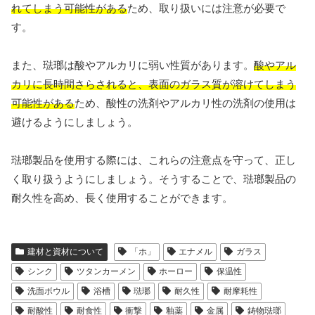
れてしまう可能性がある
ため、取り扱いには注意が必要で
す。
また、琺瑯は酸やアルカリに弱い性質があります。
酸やアル
カリに長時間さらされると、表面のガラス質が溶けてしまう
可能性がある
ため、酸性の洗剤やアルカリ性の洗剤の使用は
避けるようにしましょう。
琺瑯製品を使用する際には、これらの注意点を守って、正し
く取り扱うようにしましょう。そうすることで、琺瑯製品の
耐久性を高め、長く使用することができます。
建材と資材について
「ホ」
エナメル
ガラス
シンク
ツタンカーメン
ホーロー
保温性
洗面ボウル
浴槽
琺瑯
耐久性
耐摩耗性
耐酸性
耐食性
衝撃
釉薬
金属
鋳物琺瑯