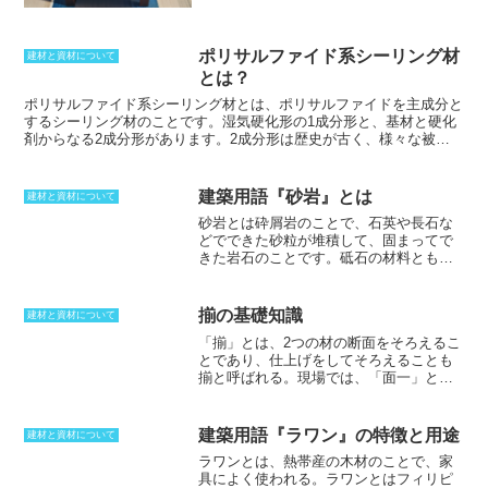
筋の腐食などがあります。ひび割れは、コンクリートの乾燥収縮や温
で設立した、壁紙品質保証協会の共同に
度変化、地震などの外力によって発生します。剥離は、コンクリート
よってこの基準が設けられた。壁紙に含
の強度が低かったり、施工不良があったりすると発生します。鉄筋の
まれる重金属、安定剤、可塑剤、塩ビモ
ポリサルファイド系シーリング材
腐食は、コンクリートのアルカリ性が失われると発生します。鉄筋の
建材と資材について
ノマー、VOC、ホルムアルデヒドなどの
露出を防ぐためには、コンクリートのひび割れや剥離を防止すること
とは？
基準値が定められている。使用者の健
が重要です。ひび割れを防止するためには、コンクリートに適正な水
ポリサルファイド系シーリング材とは、ポリサルファイドを主成分と
康、環境など配慮した内容は非常に多岐
セメント比を使用したり、十分な養生を行なったりすることが重要で
するシーリング材のこと
です。湿気硬化形の1成分形と、基材と硬化
にわたっており、これらの規定を満足し
す。剥離を防止するためには、コンクリートの強度を確保したり、施
剤からなる2成分形があります。2成分形は歴史が古く、様々な被着
た壁紙のみに、品質保証壁紙のマークで
工不良を防止したりすることが重要です。鉄筋の腐食を防ぐために
体と強固な接着力を発揮するシーリング材として知られています。一
あるRALマークが付けられる。RAL基準
は、コンクリートのアルカリ性を維持することが重要です。鉄筋の表
方、1成分形は2成分形に比べると歴史が浅く、こちらは主に石目地
は、既存のヨーロッパ標準規格を上回る
面を錆止め塗料で塗装したり、コンクリートに防錆剤を添加したりす
などに用いられます。ただし、1成分形のポリサルファイド系シーリ
品質検査規定になった。類似の規定に
ることが有効です。鉄筋の露出が発生してしまった場合は、ただちに
建築用語『砂岩』とは
建材と資材について
ング材はブリードを起こしやすいため、上から塗装を行なうのは避け
ISM規定があり、これは、インテリア材
コンクリートやモルタルで修繕して鉄筋を保護する必要があります。
砂岩とは砕屑岩のこと
で、石英や長石な
た方が良いです。ポリサルファイド系シーリング材は弾性系シーリン
料の安全に関する規定のことである。
錆の除去は、ニアホワイトメタルまでのブラスト処理を行なうことを
どでできた砂粒が堆積して、固まってで
グ材としてアメリカから輸入されました。ポリ塩化ビフェニルが有害
標準とするのが最良とされています。
きた岩石のことです。砥石の材料ともな
化学物質として製造中止になるまではこれが可塑剤として用いられて
ります。砂の粒の径は1／16〜2mmの物
いました。
が50％以上占める物が砂岩となります。
主に火山性砕屑物で構成されている物
揃の基礎知識
建材と資材について
は、砂岩には含めずに火山砕屑岩と呼び
「揃」とは、2つの材の断面をそろえるこ
ます。膠着材として、酸化鉄や粘土とと
と
であり、仕上げをしてそろえることも
もに圧力を受けたことによって砂岩は硬
揃と呼ばれる。現場では、「面一」とい
化しました。多くの場合には、粒子間に
ったほうが理解されやすく早い。通りを
空隙があることから石油を溜め込んでい
そろえるということも同じ意味を持って
ることがあります。秋田県の八橋油田は
いる。2つの材を同じ面にそろえるという
凝灰質砂岩が貯留岩となっています。暖
建築用語『ラワン』の特徴と用途
建材と資材について
ことは、非常に高い技術を要する。2つだ
色系の物が多く見られることから、室内
ラワンとは、熱帯産の木材のことで、家
けで済むことは珍しく、これが他の材に
で使うとゆったりとしたやわらかい雰囲
具によく使われる。ラワンとはフィリピ
対しても影響するため、ひいては全体的
気になります。吸水性が高いがやわらか