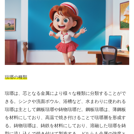
琺瑯の種類
琺瑯は、芯となる金属により様々な種類に分類することがで
きる。シンクや洗面ボウル、浴槽など、水まわりに使われる
琺瑯は主として鋼板琺瑯や鋳物琺瑯だ。鋼板琺瑯は、薄鋼板
を材料にしており、高温で焼き付けることで琺瑯層を形成す
る。鋳物琺瑯は、鋳鉄を材料にしており、溶融した琺瑯を鋳
型に流し込んで焼き付けて製造する。どちらも金属の強度と