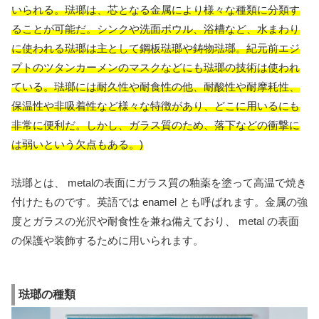
いられる。琺瑯は、芯となる金属により様々な種類に分類す
ることが可能だ。シンクや洗面ボウル、浴槽など、水まわり
に使われる琺瑯は主として鋼板琺瑯や鋳物琺瑯。紀元前エジ
プトのツタンカーメンのマスクなどにも琺瑯の技術は使われ
ている。琺瑯には耐久性や耐食性の他、耐酸性や耐摩耗性、
保温性や非吸着性など様々な特徴があり、どこに用いるにも
非常に便利だ。しかし、ガラス質のため、落下などの衝撃に
は弱いという欠点もある。)
琺瑯とは、 metalの表面にガラス質の釉薬を塗って高温で焼き
付けたものです。英語では enamel とも呼ばれます。金属の強
度とガラスの光沢や耐食性を兼ね備えており、 metal の表面
の保護や装飾するために用いられます。
琺瑯の種類