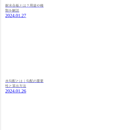
耐水合板とは？用途や種
類を解説
2024.01.27
水勾配とは｜勾配の重要
性と算出方法
2024.01.26