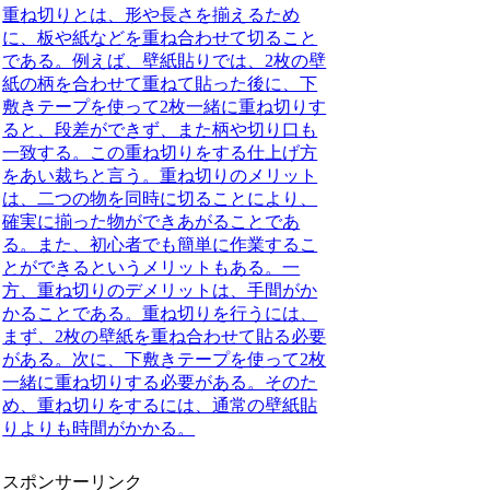
重ね切りとは、形や長さを揃えるため
に、板や紙などを重ね合わせて切ること
である。例えば、壁紙貼りでは、2枚の壁
紙の柄を合わせて重ねて貼った後に、下
敷きテープを使って2枚一緒に重ね切りす
ると、段差ができず、また柄や切り口も
一致する。この重ね切りをする仕上げ方
をあい裁ちと言う。
重ね切りのメリット
は、二つの物を同時に切ることにより、
確実に揃った物ができあがること
であ
る。また、初心者でも簡単に作業するこ
とができるというメリットもある。一
方、重ね切りのデメリットは、手間がか
かることである。重ね切りを行うには、
まず、2枚の壁紙を重ね合わせて貼る必要
がある。次に、下敷きテープを使って2枚
一緒に重ね切りする必要がある。そのた
め、重ね切りをするには、通常の壁紙貼
りよりも時間がかかる。
スポンサーリンク