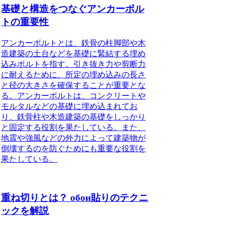
基礎と構造をつなぐアンカーボル
トの重要性
アンカーボルトとは、鉄骨の柱脚部や木
造建築の土台などを基礎に緊結する埋め
込みボルトを指す。
引き抜き力や剪断力
に耐えるために、所定の埋め込みの長さ
と径の大きさを確保することが重要とな
る。
アンカーボルトは、コンクリートや
モルタルなどの基礎に埋め込まれてお
り、鉄骨柱や木造建築の基礎をしっかり
と固定する役割を果たしている。また、
地震や強風などの外力によって建築物が
倒壊するのを防ぐためにも重要な役割を
果たしている。
重ね切りとは？ обои貼りのテクニ
ックを解説