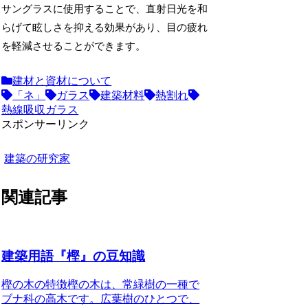
サングラスに使用することで、直射日光を和
らげて眩しさを抑える効果があり、目の疲れ
を軽減させることができます。
建材と資材について
「ネ」
ガラス
建築材料
熱割れ
熱線吸収ガラス
スポンサーリンク
建築の研究家
関連記事
建築用語『樫』の豆知識
樫の木の特徴
樫の木は、常緑樹の一種で
ブナ科の高木です。広葉樹のひとつで、