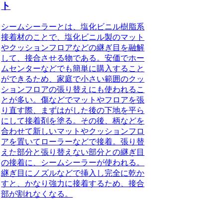
ト
シームシーラーとは、塩化ビニル樹脂系
接着材のことで、塩化ビニル製のマット
やクッションフロアなどの継ぎ目を融解
して、接合させる物
である。安価でホー
ムセンターなどでも簡単に購入すること
ができるため、家庭で小さい範囲のクッ
ションフロアの張り替えにも使われるこ
とが多い。傷などでマットやフロアを張
り直す際、まずはがした後の下地を平ら
にして接着剤を塗る。その後、柄などを
合わせて新しいマットやクッションフロ
アを置いてローラーなどで接着。張り替
えた部分と張り替えない部分との継ぎ目
の接着に、シームシーラーが使われる。
継ぎ目にノズルなどで挿入し完全に乾か
すと、かなり強力に接着するため、接合
部が割れなくなる。