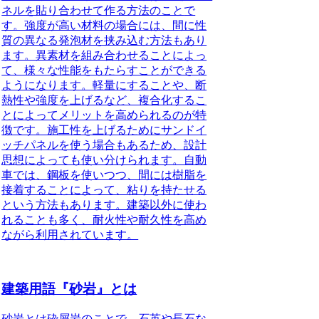
ネルを貼り合わせて作る方法のこと
で
す。強度が高い材料の場合には、間に性
質の異なる発泡材を挟み込む方法もあり
ます。異素材を組み合わせることによっ
て、様々な性能をもたらすことができる
ようになります。軽量にすることや、断
熱性や強度を上げるなど、複合化するこ
とによってメリットを高められるのが特
徴です。施工性を上げるためにサンドイ
ッチパネルを使う場合もあるため、設計
思想によっても使い分けられます。自動
車では、鋼板を使いつつ、間には樹脂を
接着することによって、粘りを持たせる
という方法もあります。建築以外に使わ
れることも多く、耐火性や耐久性を高め
ながら利用されています。
建築用語『砂岩』とは
砂岩とは砕屑岩のこと
で、石英や長石な