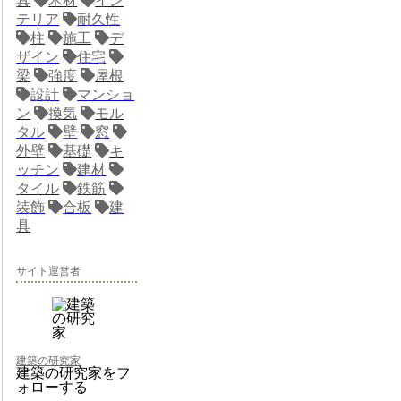
具
木材
イン
テリア
耐久性
柱
施工
デ
ザイン
住宅
梁
強度
屋根
設計
マンショ
ン
換気
モル
タル
壁
窓
外壁
基礎
キ
ッチン
建材
タイル
鉄筋
装飾
合板
建
具
サイト運営者
建築の研究家
建築の研究家をフ
ォローする