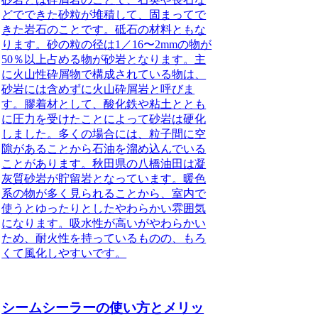
どでできた砂粒が堆積して、固まってで
きた岩石のことです。砥石の材料ともな
ります。砂の粒の径は1／16〜2mmの物が
50％以上占める物が砂岩となります。主
に火山性砕屑物で構成されている物は、
砂岩には含めずに火山砕屑岩と呼びま
す。膠着材として、酸化鉄や粘土ととも
に圧力を受けたことによって砂岩は硬化
しました。多くの場合には、粒子間に空
隙があることから石油を溜め込んでいる
ことがあります。秋田県の八橋油田は凝
灰質砂岩が貯留岩となっています。暖色
系の物が多く見られることから、室内で
使うとゆったりとしたやわらかい雰囲気
になります。吸水性が高いがやわらかい
ため、耐火性を持っているものの、もろ
くて風化しやすいです。
シームシーラーの使い方とメリッ