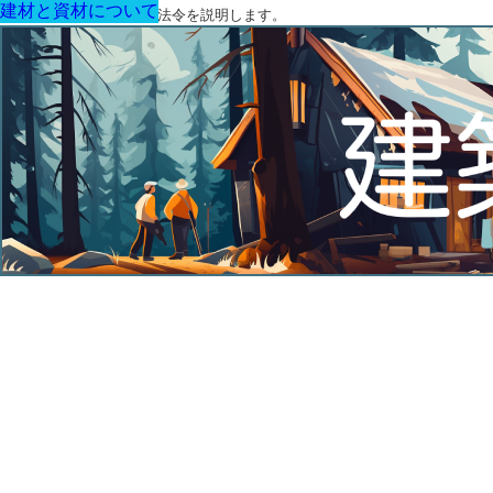
建材と資材について
建材と資材について
建材と資材について
建材と資材について
建材と資材について
建材と資材について
建材と資材について
建築に関する用語と関連法令を説明します。