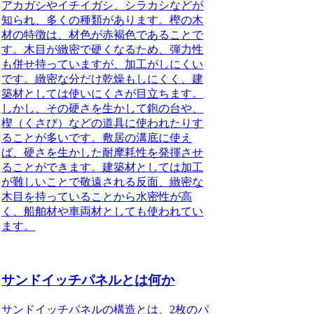
アカガシやイチイガシ、シラカシなどが
知られ、多くの種類があります。樫の木
材の特徴は、材色が赤褐色であることで
す。木目が緻密で硬くなるため、弾力性
も併せ持っていますが、加工がしにくい
です。緻密な分だけ乾燥もしにくく、建
築材としては使いにくさが目立ちます。
しかし、その硬さを生かして鉋の台や、
楔（くさび）などの道具に使われたりす
ることが多いです。敷居の溝底に使え
ば、硬さを生かした耐摩耗性を発揮させ
ることができます。建築材としては加工
が難しいことで敬遠される反面、緻密な
木目を持っていることから水密性が高
く、船舶材や車両材としても使われてい
ます。
サンドイッチパネルとは何か
サンドイッチパネルの構造とは、2枚のパ