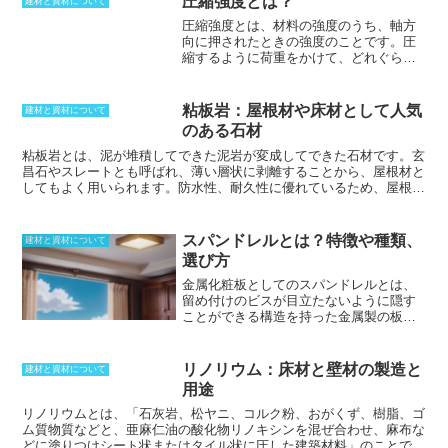
圧縮強度とは？
建材と資材について
圧縮強度とは、材料の強度のうち、軸方
向に押されたときの強度のこと
です。圧
縮するように荷重をかけて、どれぐらい
耐えられる力があるのかということを表
します。圧縮強度の求める方法は、試験
片を試験機にかけることです。出た値を
粘板岩：屋根材や床材として人気
建材と資材について
断面積で割ることによって求められま
のある石材
す。円柱状や角柱状の試験片を作って試
験をします。一般的に、引っ張り強度と
粘板岩とは、泥が堆積してできた泥岩が変成してできた石材
です。玄
比較した場合、圧縮強度のほうが大きく
昌石やスレートとも呼ばれ、薄い層状に剥離することから、屋根材と
なることが多いです。部材の面積が大き
してもよく用いられます。防水性、耐久性に優れているため、屋根や
いほどばらつきが少なくなり、軸方向が
床を葺くのに広く使われています。スペインは粘板岩の世界第一位の
短いほうが大きくなりやすいです。偏芯
産出国で、その次にブラジルで産出し、
広く欧米で利用されてきまし
している場合などは、圧縮強度が極端に
た
。また、スレートは建材としてだけでなく、灰色を呈する顔料とし
スパンドレルとは？特徴や種類、
建材と資材について
落ちます。こうしたばらつきが生まれる
ても使用されています。含有している鉱物種の違いにより、緑色や紫
選び方
ことから、一定の規則を決めないと正確
色を呈するものもあります。
な値が求められないため、公的な試験で
金属化粧板としてのスパンドレル
とは、
は、材料によって大きさが定められてい
留め付けのビスが目立たないように隠す
ることが多いです。
ことができる構造を持った金属製の板の
ことです。外壁や天井材として使用され
ることが多く、幅は10cm程度で、断熱材
を裏打ちしているものも販売されるよう
リノリウム：床材と壁材の製造と
建材と資材について
になりました。サイディングの一種では
用途
ありますが、窯業系のものとは価格帯が
異なり、高価になってしまうのがデメリ
リノリウムとは、「石灰岩、松ヤニ、コルク粉、おがくず、樹脂、ゴ
ットと言えるでしょう。ただし、防火構
ム質物質などと、亜麻仁油の酸化物リノキシンを混ぜ合わせ、麻布な
造としての側面も持ち、消防法に記載さ
どに塗りつけシート状またはタイル状に圧した建築材料」
のことで