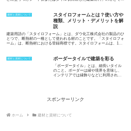
れる防火区画の一つでもあります。防火
す。抗菌性や耐水性に優れ、おもに壁材や床材に使用されます。
区画の一部がガラス張りであった場合、
1860年代にイギリスで発明され、日本には旧加賀藩士によって、ア
隣の区画に火災が延焼する可能性が高く
メリカ合衆国から持ち込まれました。塩ビなどと比べ、製造に時間が
スタイロフォームとは？使い方や
建材と資材について
なるため、接する部分の壁や床などの構
かかります。施工後は、原料の油分が臭気を残すものの次第に消滅し
種類、メリット・デメリットを解
造で延焼を防ぐ必要があります。この部
ます。また、表面の油膜が剥がれると浸透性が格段に上がることによ
説
分を総称してスパンドレルと呼び、腰壁
り、あとの床維持剤ののりが悪くなることもあります。そのため、硬
と訳すこともできます。
いパッドなどを避け、定期作業を行なう必要があります。公共の建物
建築用語の「
スタイロフォーム
」とは、
ダウ化工株式会社
の製品のひ
によく用いられ、住宅ではトイレなどの水まわりに使われます。
とつで、断熱材の一種として使われる材のことです。
「スタイロフォ
ーム」
は、断熱材における
登録商標
です。
スタイロフォームは、1種
から3種まであり、用途によって使い分けることができます。
型に材
料を入れてから、加熱して型から取り出すという方法である押出法で
製造されます。1種は、
屋根や壁の断熱
に使用され、2種は
床の断熱
ボーダータイルで建築を彩る
建材と資材について
に使用され、3種は
冷蔵室や冷凍庫の断熱
に使用されます。
「ボーダータイル」とは、細長いタイル
のこと。
ボーダーは縁や境界を意味し、
インテリアでは縁飾りなどに利用されて
いるが一般には外装に用いられることが
多い。よく用いられるのは
227mm×30mm、36mm、45mmなどのサ
イズである。横の水平感が出しやすく、
凹凸のあるデザインが多いため、高級感
スポンサーリンク
を演出したいときに用いられる場合が多
い。外装用タイルとして用いられる物
は、
吸水率の低い磁器質や、十分に焼し
ホーム
建材と資材について
められた石器質の物が使われる。
タイル
の製法には湿式と乾式があり、湿式は自
然な風合いになる一方、乾式は寸法精度