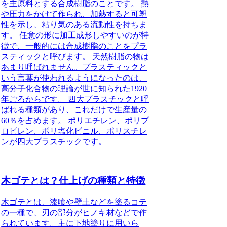
を主原料とする合成樹脂のことです。
熱
や圧力をかけて作られ、加熱すると可塑
性を示し、粘り気のある流動性を持ちま
す。 任意の形に加工成形しやすいのが特
徴で、一般的には合成樹脂のことをプラ
スティックと呼びます。 天然樹脂の物は
あまり呼ばれません。プラスティックと
いう言葉が使われるようになったのは、
高分子化合物の理論が世に知られた1920
年ごろからです。
四大プラスチックと呼
ばれる種類があり、これだけで生産量の
60％を占めます。
ポリエチレン、ポリプ
ロピレン、ポリ塩化ビニル、ポリスチレ
ンが四大プラスチックです。
木ゴテとは？仕上げの種類と特徴
木ゴテとは
、漆喰や壁土などを塗るコテ
の一種で、刃の部分がヒノキ材などで作
られています。
主に下地塗りに用いら