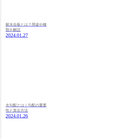
耐水合板とは？用途や種
類を解説
2024.01.27
水勾配とは｜勾配の重要
性と算出方法
2024.01.26