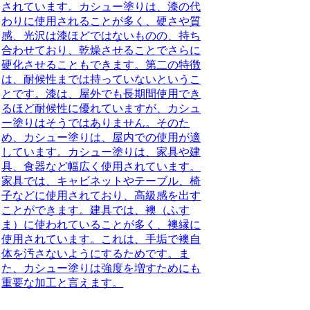
されています。カシュー塗りは、漆の代
わりに使用されることが多く、硬さや質
感、光沢は漆ほどではないものの、持ち
合わせており、乾燥させることでさらに
硬化させることもできます。第二の特徴
は、耐候性までは持っていないというこ
とです。漆は、屋外でも長期間使用でき
るほど耐候性に優れていますが、カシュ
ー塗りはそうではありません。そのた
め、カシュー塗りは、屋内での使用が適
しています。カシュー塗りは、家具や建
具、食器など幅広く使用されています。
家具では、キャビネットやテーブル、椅
子などに使用されており、高級感を出す
ことができます。建具では、襖（ふす
ま）に使われていることが多く、襖縁に
使用されています。これは、手垢で襖自
体を汚さないようにするためです。ま
た、カシュー塗りは強度を増すためにも
重要な加工と言えます。