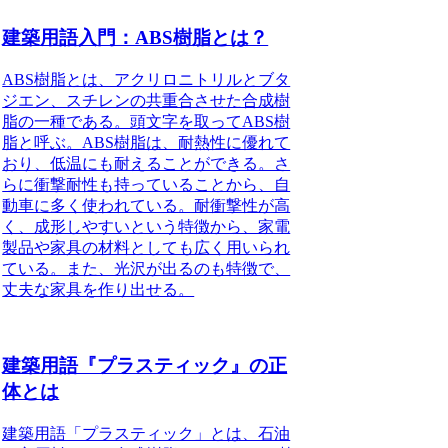
建築用語入門：ABS樹脂とは？
ABS樹脂
とは、アクリロニトリルとブタ
ジエン、スチレンの共重合させた合成樹
脂の一種である。頭文字を取ってABS樹
脂と呼ぶ。ABS樹脂は、耐熱性に優れて
おり、低温にも耐えることができる。さ
らに衝撃耐性も持っていることから、自
動車に多く使われている。耐衝撃性が高
く、成形しやすいという特徴から、家電
製品や家具の材料としても広く用いられ
ている。また、光沢が出るのも特徴で、
丈夫な家具を作り出せる。
建築用語『プラスティック』の正
体とは
建築用語「プラスティック」とは、石油