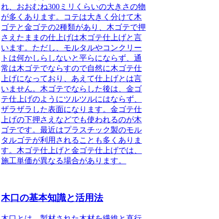
れ
、おおむね300ミリくらいの大きさの物
が多くあります。
コテは大きく分けて木
ゴテと金ゴテの2種類があり
、木ゴテで押
さえたままの仕上げは木ゴテ仕上げと言
います。
ただし、モルタルやコンクリー
トは何かしらしないと平らにならず、通
常は木ゴテでならすので自然に木ゴテ仕
上げになっており、あえて仕上げとは言
いません。
木ゴテでならした後は、金ゴ
テ仕上げのようにツルツルにはならず、
ザラザラした表面になります。
金ゴテ仕
上げの下押さえなどでも使われるのが木
ゴテです。
最近はプラスチック製のモル
タルゴテが利用されることも多くありま
す。
木ゴテ仕上げと金ゴテ仕上げでは、
施工単価が異なる場合があります。
木口の基本知識と活用法
木口とは、製材された木材を繊維と直行