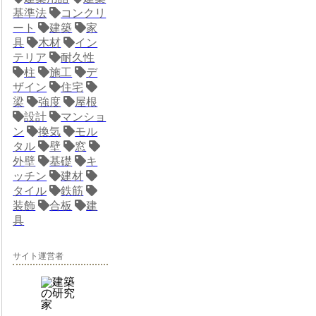
基準法
コンクリ
ート
建築
家
具
木材
イン
テリア
耐久性
柱
施工
デ
ザイン
住宅
梁
強度
屋根
設計
マンショ
ン
換気
モル
タル
壁
窓
外壁
基礎
キ
ッチン
建材
タイル
鉄筋
装飾
合板
建
具
サイト運営者