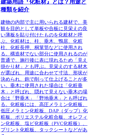
建築用語『化粧材』とは？用途と
種類を紹介
建物の内部で主に用いられる建材で、
美
観を目的として単板や合板に見栄えの良
い薄板を貼り付けたもの
を化粧材と呼
ぶ。化粧材は、柱、垂木、鴨居、化粧
柱、化粧長押、桐箪笥などに使用され
る。構造材でない部分に使用されるのが
普通で、施行後に表に現れるため「見え
掛かり材」とも呼ぶ。見栄えのする材木
が選ばれ、用途に合わせて寸法、形状が
決められ、鉋で削って仕上げることが多
い。垂木に使用された場合は「化粧垂
木」と呼ばれ、隠れて見えない垂木の場
合は「野垂木」「野地垂木」とも呼ばれ
る。化粧板には、高圧メラミン化粧板、
低圧メラミン化粧板、DAP（ダップ）化
粧板、ポリエステル化粧合板、オレフィ
ン化粧板、塩ビ化粧板（PVC化粧板）、
プリント化粧板、タックシートなどがあ