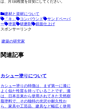
は、月1回程度を目安にしてください。
建材と資材について
「キ」
コンパウンド
サンドペーパ
ー
塗装
研磨剤
鏡面仕上げ
スポンサーリンク
建築の研究家
関連記事
カシュー塗りについて
カシュー塗りの特徴
は、まず第一に漆に
よく似た性質を持っていることです。漆
は、日本古来から使用されてきた天然樹
脂塗料で、その独特の光沢や耐久性か
ら、家具や工芸品、建具など幅広く使用