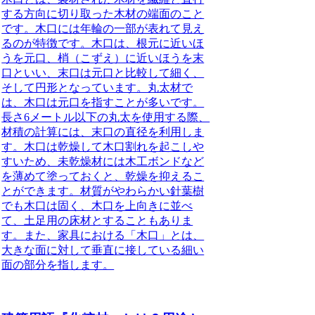
する方向に切り取った木材の端面
のこと
です。木口には年輪の一部が表れて見え
るのが特徴です。木口は、根元に近いほ
うを元口、梢（こずえ）に近いほうを末
口といい、末口は元口と比較して細く、
そして円形となっています。丸太材で
は、木口は元口を指すことが多いです。
長さ6メートル以下の丸太を使用する際、
材積の計算には、末口の直径を利用しま
す。木口は乾燥して木口割れを起こしや
すいため、未乾燥材には木工ボンドなど
を薄めて塗っておくと、乾燥を抑えるこ
とができます。材質がやわらかい針葉樹
でも木口は固く、木口を上向きに並べ
て、土足用の床材とすることもありま
す。また、家具における「木口」とは、
大きな面に対して垂直に接している細い
面の部分を指します。