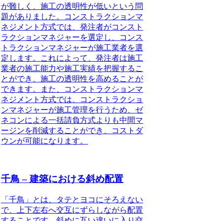
が難しく、施工の透明性が低いという問
題がありました。コンストラクションマ
ネジメント方式では、発注者がコンスト
ラクションマネジャーを選定し、コンス
トラクションマネジャーが施工業者を選
定します。これによって、発注者は施工
業者の施工能力や施工実績を把握するこ
とができ、施工の透明性を高めることが
できます。また、コンストラクションマ
ネジメント方式では、コンストラクショ
ンマネジャーが施工管理を行うため、ゼ
ネコンによる一括請負方式よりも中間マ
ージンを削減することができ、コストダ
ウンが可能になります。
千鳥 – 建築における斜め配置
「千鳥」とは、タテとヨコにそろえない
で、上下左右へ交互にずらしながら配置
すること
です。斜めに互い違いに入り交