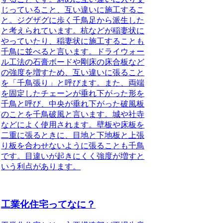
じっていること、互い違いに施工するこ
と。ジグザグに歩く千鳥足から派生した
と考えられています。杭などが稲妻状に
やっていたり、稲妻状に施工することも
千鳥に並べると言います。ドライウォー
ル工法の石膏ボードや剛床の床合板など
の強度を増すため、互い違いに張ること
を「千鳥張り」と呼びます。また、両端
を固定したチェーンが垂れ下がった形を
千鳥と呼び、中央が垂れ下がった破風板
のことを千鳥破風と言います。城や社寺
などによく使用されます。壁板や床板を
二重に張るときに、目地と下地板と上張
り板を合わせないように張ることも千鳥
です。目違いが起きにくく強度が増すと
いう利点があります。
工業化住宅ってなに？