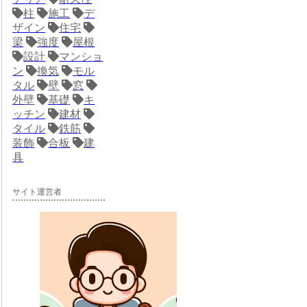
柱
施工
デ
ザイン
住宅
梁
強度
屋根
設計
マンショ
ン
換気
モル
タル
壁
窓
外壁
基礎
キ
ッチン
建材
タイル
鉄筋
装飾
合板
建
具
サイト運営者