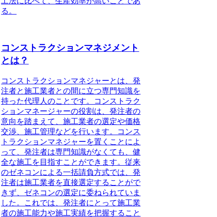
工法に比べて、生産効率が高いことであ
る。
コンストラクションマネジメント
とは？
コンストラクションマネジャーとは、発
注者と施工業者との間に立つ専門知識を
持った代理人のこと
です。コンストラク
ションマネージャーの役割は、発注者の
意向を踏まえて、施工業者の選定や価格
交渉、施工管理などを行います。コンス
トラクションマネジャーを置くことによ
って、発注者は専門知識がなくても、健
全な施工を目指すことができます。従来
のゼネコンによる一括請負方式では、発
注者は施工業者を直接選定することがで
きず、ゼネコンの選定に委ねられていま
した。これでは、発注者にとって施工業
者の施工能力や施工実績を把握すること