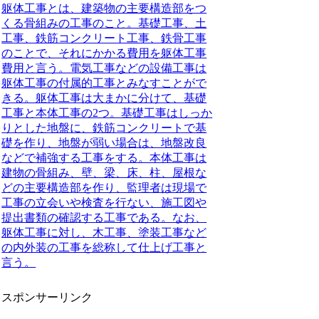
躯体工事とは、建築物の主要構造部をつ
くる骨組みの工事
のこと。基礎工事、土
工事、鉄筋コンクリート工事、鉄骨工事
のことで、それにかかる費用を躯体工事
費用と言う。電気工事などの設備工事は
躯体工事の付属的工事とみなすことがで
きる。躯体工事は大まかに分けて、基礎
工事と本体工事の2つ。基礎工事はしっか
りとした地盤に、鉄筋コンクリートで基
礎を作り、地盤が弱い場合は、地盤改良
などで補強する工事をする。本体工事は
建物の骨組み、壁、梁、床、柱、屋根な
どの主要構造部を作り、監理者は現場で
工事の立会いや検査を行ない、施工図や
提出書類の確認する工事である。なお、
躯体工事に対し、木工事、塗装工事など
の内外装の工事を総称して仕上げ工事と
言う。
スポンサーリンク