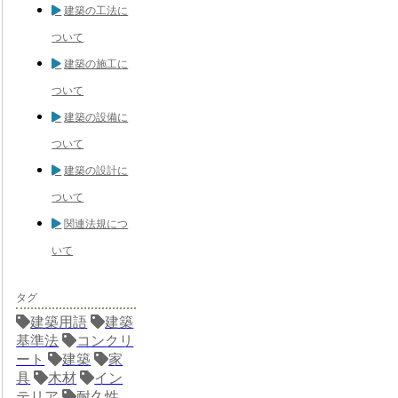
建築の工法に
ついて
建築の施工に
ついて
建築の設備に
ついて
建築の設計に
ついて
関連法規につ
いて
タグ
建築用語
建築
基準法
コンクリ
ート
建築
家
具
木材
イン
テリア
耐久性