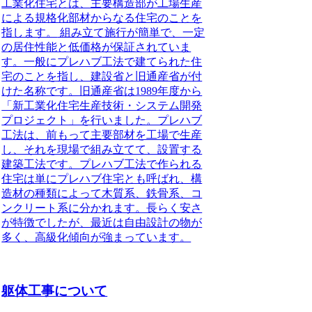
工業化住宅とは、主要構造部が工場生産
による規格化部材からなる住宅のことを
指します。
組み立て施行が簡単で、一定
の居住性能と低価格が保証されていま
す。一般にプレハブ工法で建てられた住
宅のことを指し、建設省と旧通産省が付
けた名称です。旧通産省は1989年度から
「新工業化住宅生産技術・システム開発
プロジェクト」を行いました。プレハブ
工法は、前もって主要部材を工場で生産
し、それを現場で組み立てて、設置する
建築工法です。プレハブ工法で作られる
住宅は単にプレハブ住宅とも呼ばれ、構
造材の種類によって木質系、鉄骨系、コ
ンクリート系に分かれます。長らく安さ
が特徴でしたが、最近は自由設計の物が
多く、高級化傾向が強まっています。
躯体工事について