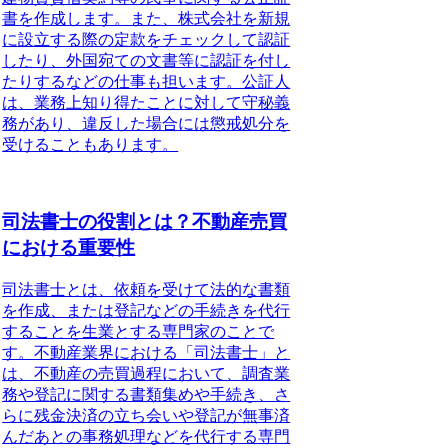
書を作成します。また、株式会社を新規
に設立する際の定款をチェックして認証
したり、外国宛ての文書等に認証を付し
たりするなどの仕事も担います。公証人
は、業務上知り得たことに対して守秘義
務があり、違反した場合には懲戒処分を
受けることもあります。
司法書士の役割とは？不動産売買
における重要性
司法書士とは、依頼を受けて法的な書類
を作成、または登記などの手続きを代行
することを生業とする専門家のこと
で
す。不動産業界における「司法書士」と
は、不動産の売買過程において、調査業
務や登記に関する書類集めや手続き、さ
らに残金決済の立ち会いや登記が無事済
んだあとの事務処理などを代行する専門