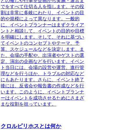
どの催しや行事を企画から実施・運営ま
でをすべて仕切る人
を指します。その役
割は非常に多岐にわたり、イベントの目
的や規模によって異なります。一般的
に、イベントプランナーは
まずクライア
ントと相談して、イベントの目的や目標
を明確にします
。そして、それに基づい
て
イベントのコンセプトやテーマ、予
算、スケジュールなどを決定します
。ま
た、
会場の手配や、出演者やゲストの選
定、演出の企画
などを行います。イベン
ト当日には、
会場の設営や運営、進行管
理などを行う
ほか、
トラブルの対応など
にもあたります
。さらに、
イベント終了
後には、反省会や報告書の作成
などを行
います。このように、イベントプランナ
ーはイベントを成功させるためにさまざ
まな役割を担っています。
クロルピリホスとは何か