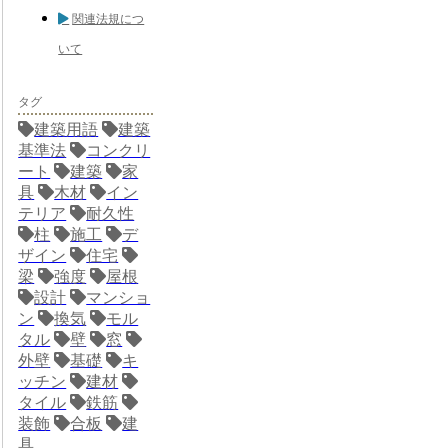
関連法規につ
いて
タグ
建築用語
建築
基準法
コンクリ
ート
建築
家
具
木材
イン
テリア
耐久性
柱
施工
デ
ザイン
住宅
梁
強度
屋根
設計
マンショ
ン
換気
モル
タル
壁
窓
外壁
基礎
キ
ッチン
建材
タイル
鉄筋
装飾
合板
建
具