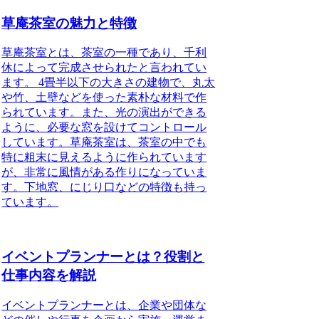
草庵茶室の魅力と特徴
草庵茶室とは、茶室の一種であり、千利
休によって完成させられたと言われてい
ます。
4畳半以下の大きさの建物で、丸太
や竹、土壁などを使った素朴な材料で作
られています。また、光の演出ができる
ように、必要な窓を設けてコントロール
しています。草庵茶室は、茶室の中でも
特に粗末に見えるように作られています
が、非常に風情がある作りになっていま
す。下地窓、にじり口などの特徴も持っ
ています。
イベントプランナーとは？役割と
仕事内容を解説
イベントプランナーとは、企業や団体な