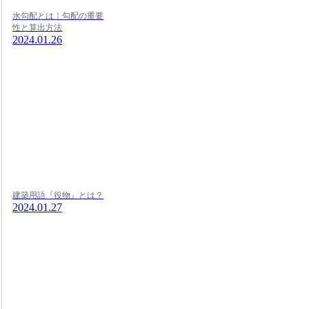
水勾配とは｜勾配の重要
性と算出方法
2024.01.26
建築用語『役物』とは？
2024.01.27