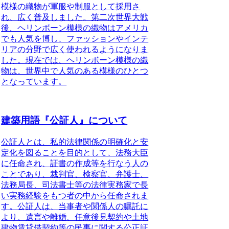
模様の織物が軍服や制服として採用さ
れ、広く普及しました。第二次世界大戦
後、ヘリンボーン模様の織物はアメリカ
でも人気を博し、ファッションやインテ
リアの分野で広く使われるようになりま
した。現在では、ヘリンボーン模様の織
物は、世界中で人気のある模様のひとつ
となっています。
建築用語『公証人』について
公証人とは、私的法律関係の明確化と安
定化を図ることを目的として、法務大臣
に任命され、証書の作成等を行なう人の
こと
であり、裁判官、検察官、弁護士、
法務局長、司法書士等の法律実務家で長
い実務経験をもつ者の中から任命されま
す。公証人は、当事者や関係人の嘱託に
より、遺言や離婚、任意後見契約や土地
建物賃貸借契約等の民事に関する公正証