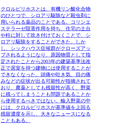
クロルピリホスとは
、有機リン酸化合物
のひとつで、シロアリ駆除など殺虫剤に
用いられる薬品のことである。コリンエ
ステラーゼ阻害作用を持ち、住宅の土台
や柱に対して吹き付けておくことで、シ
ロアリ駆除をすることができた。しか
し、シックハウス症候群がクローズアッ
プされるようになり、原因物質として指
定されたことから2003年の建築基準法改
正で居室を持つ建物には使用することが
できなくなった。頭痛や吐き気、目の痛
みなどの症状が出る可能性が指摘されて
おり、農薬としても残留性が高く、野菜
に残ってしまうことも問題であることか
ら使用するべきではない。輸入野菜の中
には、クロルピリホスが基準値を上回る
残留濃度を示し、大きなニュースになる
こともある。