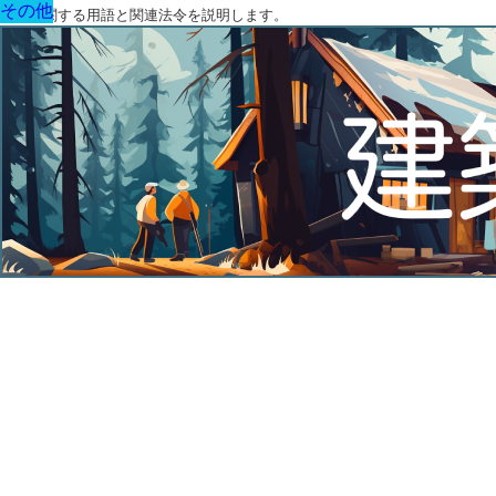
その他
その他
その他
その他
その他
その他
その他
建築に関する用語と関連法令を説明します。