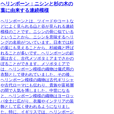
ヘリンボーン：ニシンと杉の木の
葉に由来する連続模様
ヘリンボーンとは、ツイードやコートな
どによく見られる山と谷が見られる連続
模様のことです。
ニシンの骨に似ている
ということから、ニシンを意味するヘリ
ングの名前がついています。
日本では杉
の葉にも見えることから、杉綾織と呼ば
れることが多いです。ヘリンボーンの起
源は古く、古代メソポタミアまでさかの
ぼることができます。メソポタミアで
は、ヘリンボーン模様の織物は儀式用の
衣類として使われていました。その後、
ヘリンボーン模様の織物は古代ギリシャ
や古代ローマにも伝わり、貴族や富裕層
の間で人気を博しました。中世になる
と、ヘリンボーン模様の織物はヨーロッ
パ全土に広がり、衣服やインテリアの装
飾として広く使われるようになりまし
た。特に、イギリスでは、ヘリンボーン