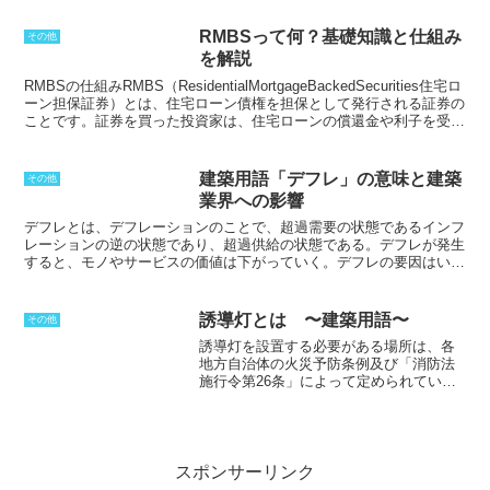
ジットライン
は、建設業者が工事契約を
大しつつある。RMBSには、金融機関が
締結する前に金融機関と交渉して設定さ
発行する住宅ローン債権担保証券や、住
RMBSって何？基礎知識と仕組み
その他
れます。
クレジットライン
の金額は、プ
宅金融支援機構が発行する、貸付債権担
を解説
ロジェクトの規模や期間、建設業者の信
保受託金融支援機構債権などがある。
用力などによって異なります。
クレジッ
RMBSの仕組み
RMBS（ResidentialMortgageBackedSecurities住宅ロ
トライン
は、建設業者が工事中に資金繰
ーン担保証券）とは、住宅ローン債権を担保として発行される証券の
りに困らないようにするための安全弁の
ことです。証券を買った投資家は、住宅ローンの償還金や利子を受け
役割を果たしています。建設業者は、
ク
取ることができます。RMBSの発行は、まず、銀行や住宅金融会社な
レジットライン
から資金を借り入れて、
どが住宅ローンを個人に貸し付けます。その後、銀行や住宅金融会社
資材の購入や従業員の給与の支払いに充
は、これらの住宅ローンを証券化して、投資家向けに販売することが
建築用語「デフレ」の意味と建築
その他
てることができます。
クレジットライン
できます。住宅ローン債権の証券化とは、住宅ローン債権を束ねて、
業界への影響
は、建設プロジェクトの完成後には返済
投資家が購入しやすいようにパッケージングすることです。住宅ロー
する必要があります。返済期間は、金融
ン債権の証券化は、住宅金融システムの活性化や、住宅ローン金利の
デフレとは、デフレーションのこと
で、超過需要の状態であるインフ
機関と建設業者との間で合意した期間に
引き下げに貢献するといわれています。
レーションの逆の状態であり、
超過供給の状態である
。デフレが発生
よって異なります。
クレジットライン
すると、モノやサービスの価値は下がっていく。デフレの要因はいろ
は、建設業者が建設プロジェクトを円滑
いろとあるが、単純にモノやサービスが売れないことが大きな要因で
に進めるために欠かせない資金調達の手
ある。不景気になり、お金を消費できなくなると、モノやサービスを
段です。
買いにくくなり、価格を安くしなければ売れなくなる。
誘導灯とは 〜建築用語〜
その他
誘導灯を設置する必要がある場所は、各
地方自治体の火災予防条例及び「消防法
施行令第26条」によって定められてい
る。
具体的には、大型施設や旅館、ホテ
ルなど多くの人が集まる場所が対象とな
る。また、誘導灯は2種類あり、「避難口
誘導灯」と「通路誘導灯」に分かれる。
誘導灯の大きさは、A〜C級の3種類があ
スポンサーリンク
り、大型、中型、小型に対応する。従来