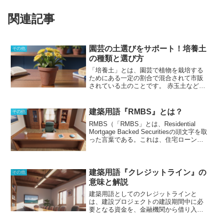
関連記事
園芸の土選びをサポート！培養土
その他
の種類と選び方
「培養土」とは、園芸で植物を栽培する
ためにある一定の割合で混合されて市販
されている土のことです。
赤玉土などの
基本用土に肥料、腐葉土、石灰などの土
壌改良剤を混合した物が一般的です。培
養土は、保水性、排水性、通気性がよ
建築用語『RMBS』とは？
その他
く、弱酸性であり、肥料濃度が適当であ
RMBS（「RMBS」とは、Residential
ることが良いとされています。また、重
Mortgage Backed Securitiesの頭文字を取
金属元素などの有害物質を含まず、土中
った言葉である。これは、住宅ローンを
の微生物の活動を維持できる有機物が含
担保として発行される証券のことだ。証
まれていることも重要です。また、病害
券を買った投資家は、住宅ローンの償還
虫の原因となる幼虫や卵、病原菌等を保
金や利子を受け取ることができる。）
有しない物が良いとされています。鉢植
RMBSは、住宅ローンの債権を証券化す
建築用語『クレジットライン』の
え用、観葉植物用など、育てる植物や用
その他
ることで、投資家に住宅ローンの返済リ
途に応じて様々な配合の商品がありま
意味と解説
スクを分散させる金融商品だ。住宅ロー
す。自ら材料をそろえて、作物に合わせ
建築用語としてのクレジットライン
と
ンは超長期固定金利という特性がある
て独自の配合の培養土を作ることも植物
は、建設プロジェクトの建設期間中に必
が、債務不履行、繰り上げ償還などのリ
を育てるうえでは有効です。
要となる資金を、金融機関から借り入れ
スクがある。これらのリスクを投資家に
ることのできる限度額のことです。
クレ
分散させる手法として、近年日本でも拡