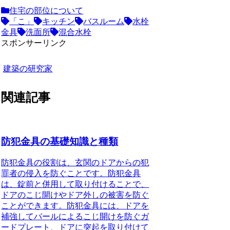
住宅の部位について
「こ」
キッチン
バスルーム
水栓
金具
洗面所
混合水栓
スポンサーリンク
建築の研究家
関連記事
防犯金具の基礎知識と種類
防犯金具の役割
は、玄関のドアからの犯
罪者の侵入を防ぐことです。防犯金具
は、錠前と併用して取り付けることで、
ドアのこじ開けやドア外しの被害を防ぐ
ことができます。防犯金具には、ドアを
補強してバールによるこじ開けを防ぐ
ガ
ードプレート
、ドアに突起を取り付けて