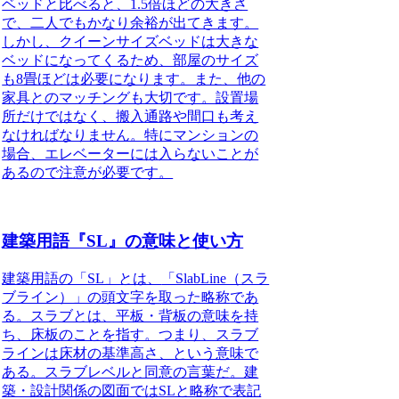
ベッドと比べると、1.5倍ほどの大きさ
で、二人でもかなり余裕が出てきます。
しかし、クイーンサイズベッドは大きな
ベッドになってくるため、部屋のサイズ
も8畳ほどは必要になります。また、他の
家具とのマッチングも大切です。設置場
所だけではなく、搬入通路や間口も考え
なければなりません。特にマンションの
場合、エレベーターには入らないことが
あるので注意が必要です。
建築用語『SL』の意味と使い方
建築用語の「SL」とは、
「SlabLine（スラ
ブライン）」の頭文字を取った略称
であ
る。スラブとは、平板・背板の意味を持
ち、床板のことを指す。つまり、スラブ
ラインは床材の基準高さ、という意味で
ある。スラブレベルと同意の言葉だ。建
築・設計関係の図面ではSLと略称で表記