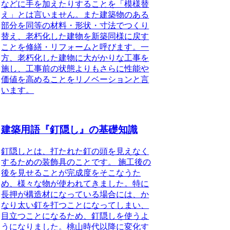
などに手を加えたりすることを「模様替
え」とは言いません。また建築物のある
部分を同等の材料・形状・寸法でつくり
替え、老朽化した建物を新築同様に戻す
ことを修繕・リフォームと呼びます。一
方、老朽化した建物に大がかりな工事を
施し、工事前の状態よりもさらに性能や
価値を高めることをリノベーションと言
います。
建築用語『釘隠し』の基礎知識
釘隠しとは、打たれた釘の頭を見えなく
するための装飾具のことです。
施工後の
後を見せることが完成度をそこなうた
め、様々な物が使われてきました。特に
長押が構造材になっている場合には、か
なり太い釘を打つことになってしまい、
目立つことになるため、釘隠しを使うよ
うになりました。桃山時代以降に変化す