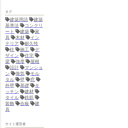
タグ
建築用語
建築
基準法
コンクリ
ート
建築
家
具
木材
イン
テリア
耐久性
柱
施工
デ
ザイン
住宅
梁
強度
屋根
設計
マンショ
ン
換気
モル
タル
壁
窓
外壁
基礎
キ
ッチン
建材
タイル
鉄筋
装飾
合板
建
具
サイト運営者