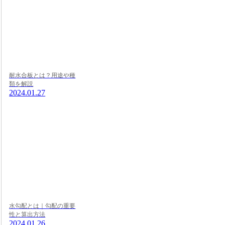
耐水合板とは？用途や種
類を解説
2024.01.27
水勾配とは｜勾配の重要
性と算出方法
2024.01.26