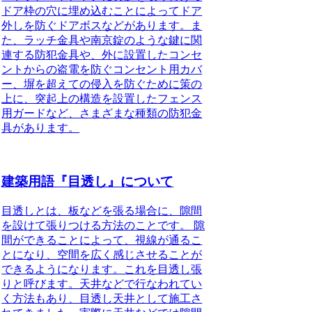
ドア枠の穴に埋め込むことによってドア
外しを防ぐ
ドアボス
などがあります。ま
た、ラッチ金具や南京錠のような鍵に関
連する防犯金具や、外に設置したコンセ
ントからの盗電を防ぐ
コンセント用カバ
ー
、塀を超えての侵入を防ぐために策の
上に、突起上の構造を設置した
フェンス
用ガード
など、さまざまな種類の防犯金
具があります。
建築用語『目透し』について
目透しとは、板などを張る場合に、隙間
を設けて張りつける方法のことです。
隙
間ができることによって、視線が通るこ
とになり、空間を広く感じさせることが
できるようになります。これを目透し張
りと呼びます。天井などで行なわれてい
く方法もあり、目透し天井として施工さ