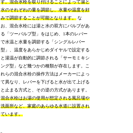
す。混合水栓を取り付けることによって湯と
水のそれぞれの量を調節し、水量や温度を好
みで調節することが可能となります。
な
お、混合水栓には湯と水の双方にバルブがあ
る「ツーバルブ型」をはじめ、1本のレバー
で水温と水量を調節する「シングルレバー
型」、温度をあらかじめダイヤルで設定する
と湯温が自動的に調節される「サーモミキシ
ング型」など幾つかの種類が存在します。こ
れらの混合水栓の操作方法はメーカーによっ
て異なり、レバーを下げると水が出て上げる
と止まる方式と、その逆の方式があります。
混合水栓はお湯の使用が想定される風呂場や
洗面所など、家庭のあらゆる水道に設置され
ています。