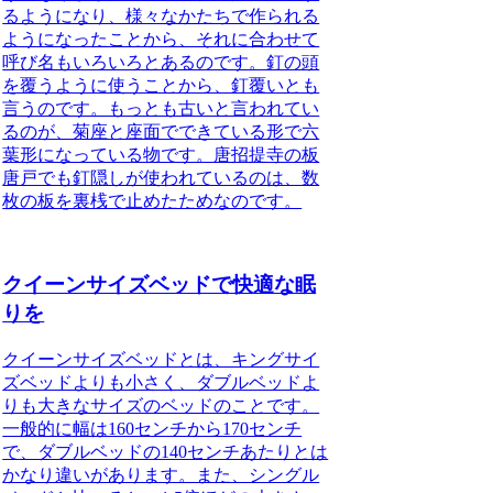
るようになり、様々なかたちで作られる
ようになったことから、それに合わせて
呼び名もいろいろとあるのです。釘の頭
を覆うように使うことから、釘覆いとも
言うのです。もっとも古いと言われてい
るのが、菊座と座面でできている形で六
葉形になっている物です。唐招提寺の板
唐戸でも釘隠しが使われているのは、数
枚の板を裏桟で止めたためなのです。
クイーンサイズベッドで快適な眠
りを
クイーンサイズベッドとは、キングサイ
ズベッドよりも小さく、ダブルベッドよ
りも大きなサイズのベッドのことです。
一般的に幅は160センチから170センチ
で、ダブルベッドの140センチあたりとは
かなり違いがあります。また、シングル