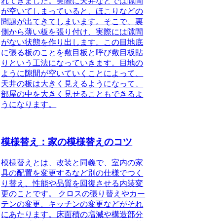
れてきました。実際に天井などでは隙間
が空いてしまっていると、ほこりなどの
問題が出てきてしまいます。そこで、裏
側から薄い板を張り付け、実際には隙間
がない状態を作り出します。この目地底
に張る板のことを敷目板と呼び敷目板貼
りという工法になっていきます。目地の
ように隙間が空いていくことによって、
天井の板は大きく見えるようになって、
部屋の中を大きく見せることもできるよ
うになります。
模様替え：家の模様替えのコツ
模様替えとは、改装と同義で、室内の家
具の配置を変更するなど別の仕様でつく
り替え、性能や品質を回復させる内装変
更のことです。
クロスの張り替えやカー
テンの変更、キッチンの変更などがそれ
にあたります。床面積の増減や構造部分