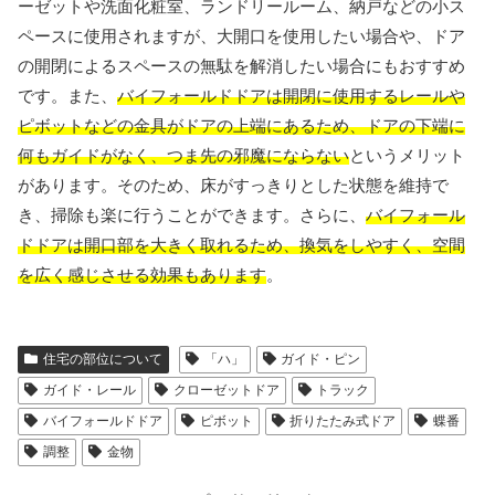
ーゼットや洗面化粧室、ランドリールーム、納戸などの小ス
ペースに使用されますが、大開口を使用したい場合や、ドア
の開閉によるスペースの無駄を解消したい場合にもおすすめ
です。また、
バイフォールドドアは開閉に使用するレールや
ピボットなどの金具がドアの上端にあるため、ドアの下端に
何もガイドがなく、つま先の邪魔にならない
というメリット
があります。そのため、床がすっきりとした状態を維持で
き、掃除も楽に行うことができます。さらに、
バイフォール
ドドアは開口部を大きく取れるため、換気をしやすく、空間
を広く感じさせる効果もあります
。
住宅の部位について
「ハ」
ガイド・ピン
ガイド・レール
クローゼットドア
トラック
バイフォールドドア
ピボット
折りたたみ式ドア
蝶番
調整
金物