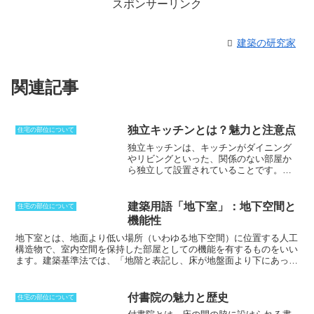
スポンサーリンク
建築の研究家
関連記事
独立キッチンとは？魅力と注意点
住宅の部位について
独立キッチン
は、キッチンがダイニング
やリビングといった、関係のない部屋か
ら独立して設置されていることです。他
の部屋の影響を受けなくなるため、調理
作業に集中することができるようにな
り、クローズドキッチンとも呼ばれま
建築用語「地下室」：地下空間と
住宅の部位について
す。独立キッチンにすることによって、
機能性
調理中に発生する臭いなどが、他の部屋
などに影響することが少なくなり、音も
地下室とは、地面より低い場所（いわゆる地下空間）に位置する人工
聞こえにくく、キッチン自体も見せるこ
構造物で、
室内空間を保持した部屋としての機能を有するもの
をいい
とがありません。インテリアコーディネ
ます。建築基準法では、「地階と表記し、床が地盤面より下にあっ
イトとして考えた場合、独立した空間と
て、天井高の３分の１以上が地盤面より下にあり、かつ天井が地盤面
して機能を重視していくことができるよ
から１m以下にある空間」と定義されています。
地下室は、採光面、
うになりますが、反面、ダイニングに対
衛生面などで適切な処置を施す必要がありますが、年間を通して温度
付書院の魅力と歴史
住宅の部位について
する動線計画を明確にする必要が出てき
変化が少なく、断熱性や遮音性が高いという特徴があります。
また、