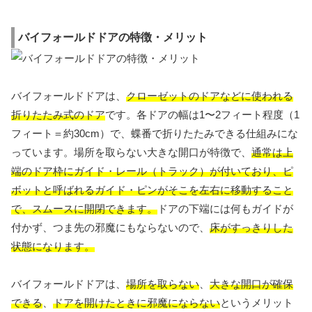
バイフォールドドアの特徴・メリット
バイフォールドドアは、
クローゼットのドアなどに使われる
折りたたみ式のドア
です。各ドアの幅は1〜2フィート程度（1
フィート＝約30cm）で、蝶番で折りたたみできる仕組みにな
っています。場所を取らない大きな開口が特徴で、
通常は上
端のドア枠にガイド・レール（トラック）が付いており、ピ
ボットと呼ばれるガイド・ピンがそこを左右に移動すること
で、スムースに開閉できます。
ドアの下端には何もガイドが
付かず、つま先の邪魔にもならないので、
床がすっきりした
状態になります。
バイフォールドドアは、
場所を取らない
、
大きな開口が確保
できる
、
ドアを開けたときに邪魔にならない
というメリット