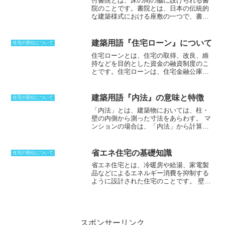
付書院とは、床の間の脇に設けられる書
ます。
延床面積の３分の１以下までなら延床面積に算入されないため、土地
院のことです。
書院とは、日本の伝統的
の有効活用という点でメリットがあります。採光のためにドライエイ
な建築様式における座敷の一つで、書物
リア（空堀）を設けた地下室はリビングや寝室などに、開口部のない
を読み書きしたり、茶の湯を嗜んだりす
地下室は納戸やオーディオルームなどに利用できます。
るのに使われる部屋のことです。付書院
は、平書院と付書院の2種類があり、棚板
建築用語『住宅ローン』について
住宅の部位について
と明かり取りをするための障子で構成さ
住宅ローンとは、住宅の取得、改良、維
れているのが付書院となります。平書院
持などを目的とした資金の融資制度のこ
は、明かり取りに使う障子しかないた
とです
。住宅ローンは、住宅金融公庫な
め、棚板を付けることになるため、その
どの公的なローンと、銀行などの民間ロ
分奥行きを取らなければならないため、
ーンに分けることができます。それぞれ
縁側や外部に張り出すことになります。
融資条件を満たすことが必要ですが、
例
平書院は、棚板がないため、外側に対し
建築用語『内法』の意味と特徴
住宅の部位について
えば銀行などは、申込み時の年齢が20歳
て張り出す必要性がないことから多く使
「内法」とは、建築物においては、柱・
以上で一定の収入基準を満たしている人
われるようになっていきました。もとも
壁の内側から測った寸法をあらわす。
マ
が融資対象となり、原則的に団体信用生
とは、鎌倉時代から室町時代には、貴族
ンションの場合は、「内法」から計算し
命保険への加入が必要となります
。ま
や僧侶の住宅に読書用の板張りとして利
た面積が登記簿に記載される。建物を新
た、融資限度額は5,000万円から1億円以
用されていた出文机が作りつけられてい
築・増築する場合、建築基準法に基づき
内に定められるのが一般的です。
たが、これが時代とともに変化して座敷
申請する「建築確認」ときや、不動産広
省エネ住宅の基礎知識
の装飾に。付書院とは呼ばず出書院と呼
住宅の部位について
告・パンフレットにおいて記載されてい
ばれるのも、こうした流れがあるからで
省エネ住宅とは、冷暖房や給湯、家電製
る「専有面積」は、部屋の壁の中心線で
ある。
品などによるエネルギー消費を抑制する
囲まれた部分の面積である「壁芯面積」
ように設計された住宅のことです。
壁や
が使用されるため、登記上の面積の方
床、天井などに断熱材を使用したり、サ
が、若干せまくなる。また、公的な融資
ッシを二重化したり、ガラスをペアガラ
を受ける際には壁芯面積が適用され、税
ス化したりすることで、
エネルギー消費
の軽減措置を受ける際には内法面積が適
を削減しています。
断熱材には、ロック
用されることが多いことから、わずかな
ウールやグラスウールなどの無機質系
スポンサーリンク
面積の差で軽減措置が受けられなくな