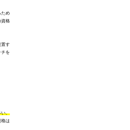
るため
の資格
設置す
ッチを
多い。
資格は