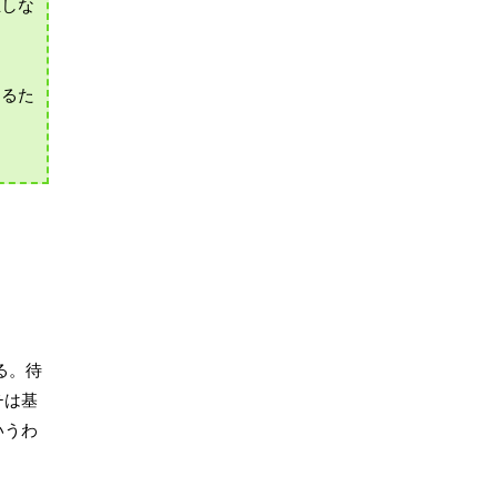
生しな
きるた
る。待
チは基
いうわ