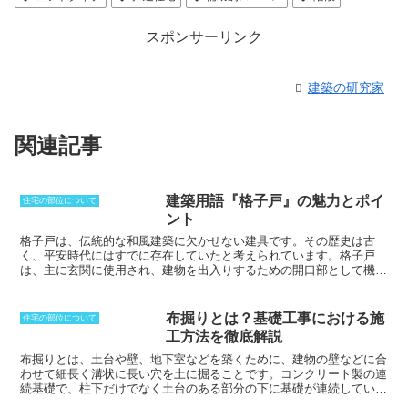
スポンサーリンク
建築の研究家
関連記事
建築用語『格子戸』の魅力とポイ
住宅の部位について
ント
格子戸は、伝統的な和風建築に欠かせない建具
です。その歴史は古
く、平安時代にはすでに存在していたと考えられています。格子戸
は、主に玄関に使用され、建物を出入りするための開口部として機能
しています。また、格子戸は装飾的な役割も果たしており、和風の情
緒を演出するのに一役買っています。格子戸は、木製の細い組子を格
子状に組み合わせた構造になっており、通風や採光を確保しつつ、プ
布掘りとは？基礎工事における施
住宅の部位について
ライバシーを保護する役割を果たしています。格子戸の組子は、縦横
工方法を徹底解説
に組まれるのが一般的ですが、升目状に組まれたものもあります。ま
た、現在では格子と格子の間にガラスを挟んだものが一般的になって
布掘りとは、土台や壁、地下室などを築くために、建物の壁などに合
きています。格子戸の歴史は古く、平安時代にはすでに存在していた
わせて細長く溝状に長い穴を土に掘ることです。
コンクリート製の連
と考えられています。当時は、貴族の邸宅や寺社仏閣の玄関に使用さ
続基礎で、柱下だけでなく土台のある部分の下に基礎が連続している
れることが多く、その装飾的な美しさから、人々の注目を集めていま
基礎である「布基礎」、もしくは「連続基礎」と呼ばれるもののため