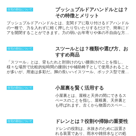
した。その後、江戸時代になると、庶民の間にも格子戸が普及し始
に、70cm巾程度に細長く地面を掘る。布とは細長いということを表
め、一般家庭の玄関に使用されるようになりました。明治時代以降に
しており、細長く地面を掘ることを布掘りと呼ぶ。基礎梁や布基礎の
プッシュプルドアハンドルとは？
住宅の部位について
は、洋風建築の普及に伴い、格子戸の使用は減少しましたが、近年で
位置に沿って、連続的に掘削する根切り方法のことを言う。「丁掘
その特徴とメリット
は、和風の伝統的な美しさを再評価する機運が高まっており、格子戸
り」とも呼ぶ。また給水管を布設配管するためにその部分を長い溝状
の人気も再び高まっています。
に掘ることも布掘りと言うが、布掘りに対して、「壷掘り」もしくは
プッシュプルドアハンドル
とは、
玄関ドア
に取り付けるドアハンドル
「総掘り」「ベタ掘り」は一カ所だけ掘ることを言う。
の一種で、力を入れずに軽く押したり引いたりするだけで、簡単にド
アを開閉することができます。力の弱いお年寄りや体の不自由な方で
も操作が容易であり、バリアフリーの観点からも注目されています。
また、両手に荷物を持っているときでも、片手でドアを開けることが
できるため、荷物をおろす必要がなく、利便性が高いです。プッシュ
スツールとは？種類や選び方、お
住宅の部位について
プルドアハンドルは、縦長の形状で作られていることが多く、広い範
すすめ商品
囲で操作することが可能です。ダブルロックを組み合わせることがで
きるプッシュプル錠との組み合わせが多く、玄関ドアのセキュリティ
「スツール」とは、背もたれと肘掛けのない腰掛けのこと
を指し、
を強化することもできます。
様々な場所で比較的短時間の腰掛けや補助椅子として使用されること
が多いが、用途は多彩だ。脚の長いハイスツール、ボックス型で座面
の下に収納が付いた収納スツール、コンパクトに収納できる折りたた
みスツール、踏み台としての機能を持たせたステップスツール、座っ
たまま移動可能なキャスター付スツール、椅子やソファの前に置いて
小屋裏を賢く活用する
住宅の部位について
足を乗せるフットスツール等、種類は豊富である。そのため、
「スツ
小屋裏とは、屋根と天井の間にできるス
ール」を購入する際は、どのような使い方をするのかを予めイメージ
ペースのこと
を指し、屋根裏、天井裏と
しておくことが望ましい
。日本発スツールとしては、プロダクトデザ
も呼ばれます。古くから物置のスペース
イナー柳宗理が発表したバタフライスツールが有名である。
として利用されてきましたが、薄暗く、
じめじめしたイメージがありました。し
かし、近代建築ではそうではなく、小屋
ドレンとは？役割や掃除の重要性
住宅の部位について
裏に窓を設置することで光や空気を取り
ドレンの役割
は、水抜きのために設置さ
入れ、自由に使える空間へと変化してい
れる装置であり、雨水や雑排水などの処
ます。また、書斎や子供部屋等として人