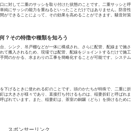
口に対して二重のサッシを取り付けた状態のことです
。二重サッシと呼
単純にサッシの能力を重ねるといったことだけではありません。防音性
間ができることによって、その効果を高めることができます。騒音対策
道路などの騒音も防ぐことができます。サッシが二重になるということ
防犯対策としても効果を高めることができます。
何？その特徴や種類を知ろう
台、シンク、吊戸棚などが一体に構成され、さらに配管、配線まで施さ
れて搬入されるため、現場では配管、配線をジョイントするだけで施工
手間のかかる、水まわりの工事を簡略化することが可能です。システム
組み込んでいないため、ガスコンロなどを置いて使用する。様々な形式
ユニットです。日本で原型が作られたのは1970年代頃で、その後様々
しました。現代ではなじみ深いシステムキッチンも、キッチンユニット
を下げるときに使われる釘のことです。頭のかたちが特殊で、二重に折
釘は大きさが様々であり、直接打ち付けるものは、
稲妻折釘
と呼ばれま
呼ばれています。また、稲妻釘は、茶室の銅鑼（どら）を掛けるために
意ができたことを知らせるために使われるため、銅鑼をならすための木
す。そこで、撞木を掛けるために
撞木釘
もセットとして必要になるので
した銅鑼を下げるために使われるためです。
スポンサーリンク