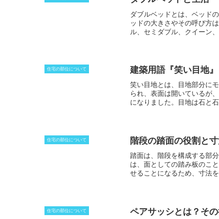
ダブルベッドとは、ベッドの
ッドの大きさやその呼び方は
ル、セミダブル、クイーン、
が140cm、ベッド枠の幅が
すが、非常に低い20cm以
ド」は、結婚を機に購入され
要となる点に注意が必要です
建築用語『笑い目地』
住宅の部位について
笑い目地とは、目地部分にモ
られ、表面は開いているが、
になりました。目地は石と石
地によって外見も変わってく
合端合わせが重要となり、少
にしたものを「眠り目地」と
階段の踏面の役割と寸
住宅の部位について
踏面
は、階段を構成する部分
は、面としての踏み板のこと
せることになるため、寸法を
には、蹴込み板が斜めに取り
建築基準法でも定められてい
し、建築基準法は、最低限必
20cm～30cmの寸法を採
ペアサッシとは？その
住宅の部位について