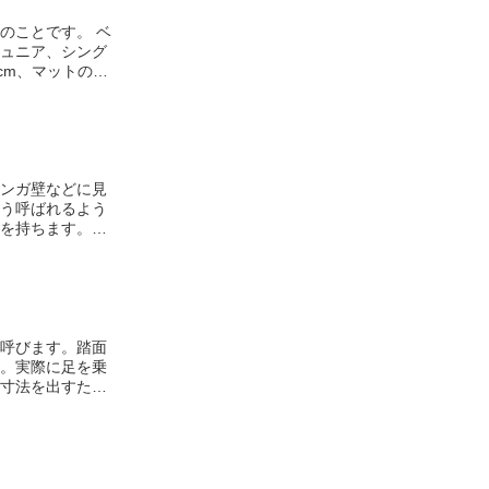
ドのことです。
ベ
ュニア、シング
cm、マットの幅
らいの高さが多いで
きる「ダブルベッ
のスペースが必
ンガ壁などに見
う呼ばれるよう
を持ちます。目
伝えるためには
立たせないよう
呼びます。
踏面
。実際に足を乗
寸法を出すため
面
のサイズは、
います。ただ
住宅であれば、