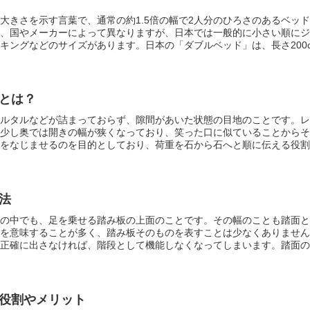
大きさを示す言葉で、通常の約1.5倍の幅で2人分のひろさのあるベッ
、国やメーカーによって異なりますが、日本では一般的に小さい順にジ
キングなどのサイズがあります。日本の「ダブルベッド」は、長さ200
140〜160cmが標準のサイズとなっています。50cmのローテーブルぐ
下のフロアベッドと呼ばれるタイプの物もあります。2人で寝ることがで
るケースが多く、シングルベッドに比べて大きいため、搬入や組み立て
。
とは？
ルタルなどが詰まっておらず、隙間があいた状態の目地のことです。
レ
少し奥では開きの幅が狭くなっており、笑った口に似ていることからそ
をなじませるのを目的としており、荷重を石から石へと順に伝える役割
るので、見栄えも重要です。笑い目地は外側が開いているが、力を順に
し奥で合端合わせが行なわれます。類似した言葉として、目地を極力目
言います。
法
の中でも、足を乗せる踏み板の上面のことです。その幅のことも
踏面
と
を意味することが多く、踏み板そのものを表すことは少なくありません
正確に出さなければ、階段として機能しなくなってしまいます。
踏面
の
付けられている場合には、蹴込み寸法を減算しなければなりません。
踏
るため、適合するように設計しなければ、不適合な建築物とされてしま
要な寸法を示しているにすぎず、安心して利用するためには、一般的な
ることによって、安全に使用できるようになります。
役割やメリット