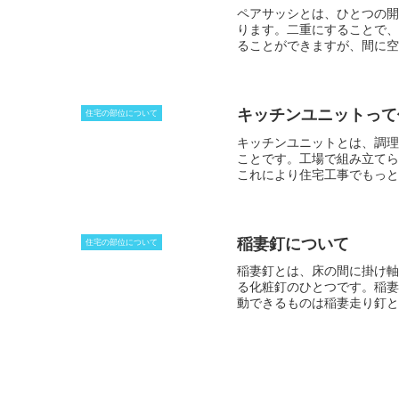
ペアサッシとは、ひとつの開
ります。二重にすることで、
ることができますが、間に空
空間が重要な役割をし、幹線
取り付けることになるため、
キッチンユニットって
住宅の部位について
キッチンユニットとは
、調理
ことです。工場で組み立てら
これにより住宅工事でもっと
なり、備え付けの加熱機器は
ますが、一般的なのは壁型の
現在のような台所設備に発展
のです。
稲妻釘について
住宅の部位について
稲妻釘とは
、床の間に掛け軸
る化粧釘のひとつです。稲妻
動できるものは
稲妻走り釘
と
あります。銅鑼は、茶室の用
（しゅもく）
が必要になりま
鐘釘
とも呼ばれるのは、こう