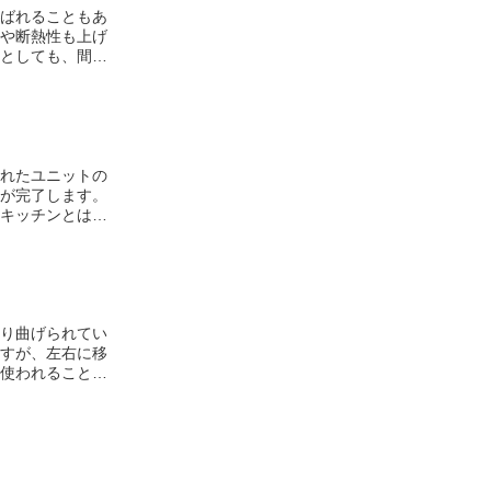
ばれることもあ
や断熱性も上げ
としても、間の
は、鍵も二重に
れたユニットの
が完了します。
キッチンとは異
のものが存在し
な工夫が加わって
から生まれたも
り曲げられてい
すが、左右に移
使われることも
槌である
撞木
す。稲妻釘が
喚