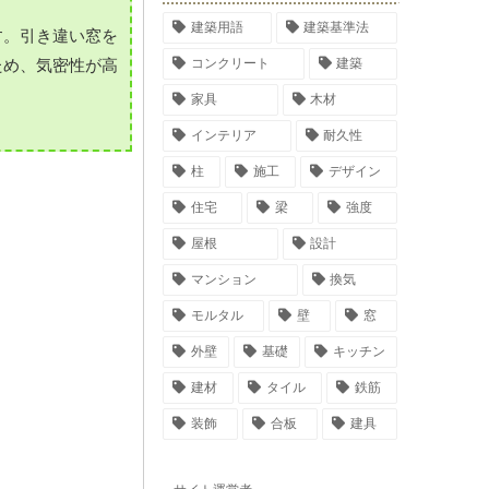
建築用語
建築基準法
す。引き違い窓を
コンクリート
建築
ため、気密性が高
家具
木材
インテリア
耐久性
柱
施工
デザイン
住宅
梁
強度
屋根
設計
マンション
換気
モルタル
壁
窓
外壁
基礎
キッチン
建材
タイル
鉄筋
装飾
合板
建具