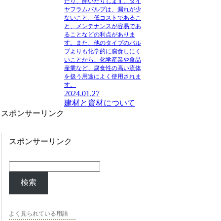
たり、開いたりします。ダイ
ヤフラムバルブは、漏れが少
ないこと、低コストであるこ
と、メンテナンスが容易であ
ることなどの利点がありま
す。また、他のタイプのバル
ブよりも化学的に腐食しにく
いことから、化学産業や食品
産業など、腐食性の高い流体
を扱う用途によく使用されま
す。
2024.01.27
建材と資材について
スポンサーリンク
スポンサーリンク
検索
よく見られている用語