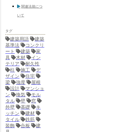
関連法規につ
いて
タグ
建築用語
建築
基準法
コンクリ
ート
建築
家
具
木材
イン
テリア
耐久性
柱
施工
デ
ザイン
住宅
梁
強度
屋根
設計
マンショ
ン
換気
モル
タル
壁
窓
外壁
基礎
キ
ッチン
建材
タイル
鉄筋
装飾
合板
建
具