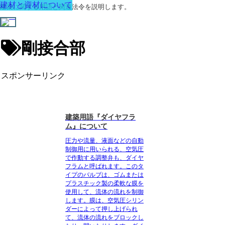
建材と資材について
建築に関する用語と関連法令を説明します。
剛接合部
スポンサーリンク
建築用語『ダイヤフラ
ム』について
圧力や流量、液面などの自動
制御用に用いられる、空気圧
で作動する調整弁
も、ダイヤ
フラムと呼ばれます。このタ
イプのバルブは、ゴムまたは
プラスチック製の柔軟な膜を
使用して、流体の流れを制御
します。膜は、空気圧シリン
ダーによって押し上げられ
て、流体の流れをブロックし