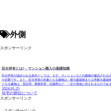
外側
スポンサーリンク
区分所有とは? – マンション購入の基礎知識
区分所有が認められる条件
としては、まず、
マンションなどの建物が建設される
が必要です。また、
区分所有の対象となる建物は、耐火建築物または準耐火建築
となる建物は、居住用、事務所用、店舗用など、一定の用途に供されるものであ
2024.01.25
住宅の部位について
スポンサーリンク
スポンサーリンク