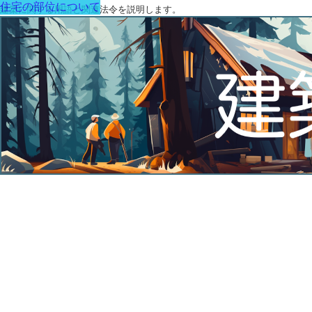
住宅の部位について
建築に関する用語と関連法令を説明します。