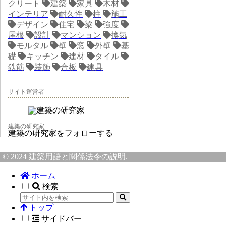
クリート
建築
家具
木材
インテリア
耐久性
柱
施工
デザイン
住宅
梁
強度
屋根
設計
マンション
換気
モルタル
壁
窓
外壁
基
礎
キッチン
建材
タイル
鉄筋
装飾
合板
建具
サイト運営者
建築の研究家
建築の研究家をフォローする
© 2024 建築用語と関係法令の説明.
ホーム
検索
トップ
サイドバー