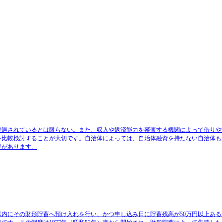
優遇されているとは限らない。また、収入や返済能力を審査する機関によって借りや
を比較検討することが大切です。自治体によっては、自治体融資を持たない自治体も
要があります。
以内にその財形貯蓄へ預け入れを行い、かつ申し込み日に貯蓄残高が50万円以上あ