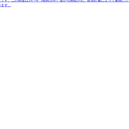
度
です。この制度は1977年（昭和52年）度から開始され、財形貯蓄によって集積し
います。