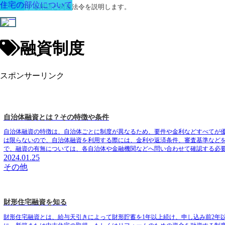
その他
住宅の部位について
建築に関する用語と関連法令を説明します。
融資制度
スポンサーリンク
自治体融資とは？その特徴や条件
自治体融資の特徴
は、自治体ごとに制度が異なるため、要件や金利などすべてが
は限らないので、自治体融資を利用する際には、金利や返済条件、審査基準など
で、融資の有無については、各自治体や金融機関などへ問い合わせて確認する必
2024.01.25
その他
財形住宅融資を知る
財形住宅融資とは、
給与天引きによって財形貯蓄を1年以上続け、申し込み前2年