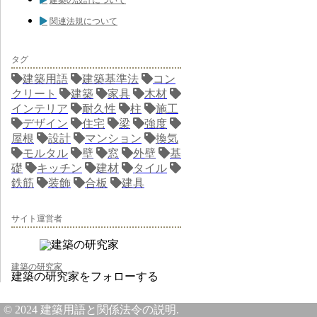
建築の設計について
関連法規について
タグ
建築用語
建築基準法
コン
クリート
建築
家具
木材
インテリア
耐久性
柱
施工
デザイン
住宅
梁
強度
屋根
設計
マンション
換気
モルタル
壁
窓
外壁
基
礎
キッチン
建材
タイル
鉄筋
装飾
合板
建具
サイト運営者
建築の研究家
建築の研究家をフォローする
© 2024 建築用語と関係法令の説明.