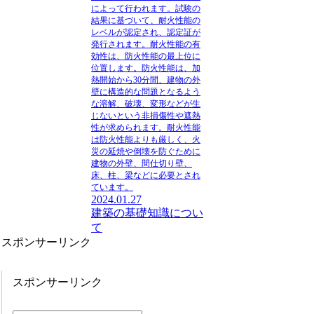
によって行われます。試験の
結果に基づいて、耐火性能の
レベルが認定され、認定証が
発行されます。耐火性能の有
効性は、防火性能の最上位に
位置します。防火性能は、加
熱開始から30分間、建物の外
壁に構造的な問題となるよう
な溶解、破壊、変形などが生
じないという非損傷性や遮熱
性が求められます。耐火性能
は防火性能よりも厳しく、火
災の延焼や倒壊を防ぐために
建物の外壁、間仕切り壁、
床、柱、梁などに必要とされ
ています。
2024.01.27
建築の基礎知識につい
て
スポンサーリンク
スポンサーリンク