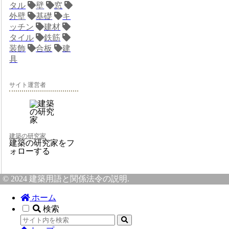
タル
壁
窓
外壁
基礎
キ
ッチン
建材
タイル
鉄筋
装飾
合板
建
具
サイト運営者
建築の研究家
建築の研究家をフ
ォローする
© 2024 建築用語と関係法令の説明.
ホーム
検索