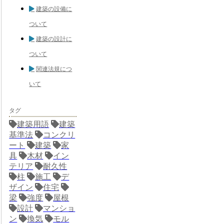
建築の設備に
ついて
建築の設計に
ついて
関連法規につ
いて
タグ
建築用語
建築
基準法
コンクリ
ート
建築
家
具
木材
イン
テリア
耐久性
柱
施工
デ
ザイン
住宅
梁
強度
屋根
設計
マンショ
ン
換気
モル