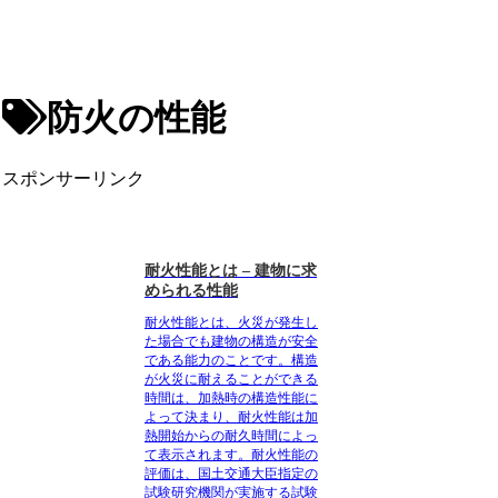
防火の性能
スポンサーリンク
耐火性能とは – 建物に求
められる性能
耐火性能とは
、火災が発生し
た場合でも建物の構造が安全
である能力のことです。構造
が火災に耐えることができる
時間は、加熱時の構造性能に
よって決まり、耐火性能は加
熱開始からの耐久時間によっ
て表示されます。耐火性能の
評価は、
国土交通大臣指定の
試験研究機関が実施する試験