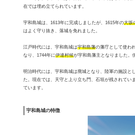
在では埋め立てられています。
宇和島城は、1613年に完成しましたが、1615年の
大坂
はよく守り抜き、落城を免れました。
江戸時代には、宇和島城は
宇和島藩
の藩庁として使われ
なり、1744年に
伊達村候
が宇和島藩主となりました。
明治時代には、宇和島城は廃城となり、陸軍の施設と
た。現在では、天守と上り立ち門、石垣が残されてい
ています。
宇和島城の特徴