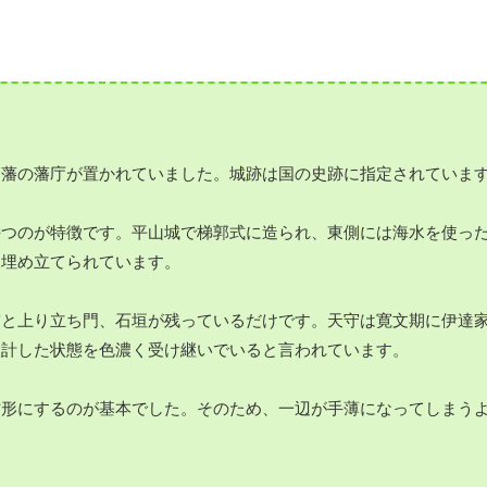
島藩の藩庁が置かれていました。城跡は国の史跡に指定されていま
持つのが特徴です。平山城で梯郭式に造られ、東側には海水を使っ
は埋め立てられています。
守と上り立ち門、石垣が残っているだけです。天守は寛文期に伊達
設計した状態を色濃く受け継いでいると言われています。
方形にするのが基本でした。そのため、一辺が手薄になってしまう