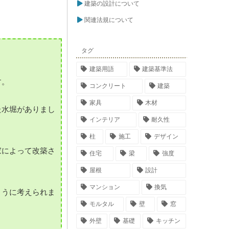
建築の設計について
関連法規について
タグ
建築用語
建築基準法
す。
コンクリート
建築
家具
木材
た水堀がありまし
インテリア
耐久性
柱
施工
デザイン
家によって改築さ
住宅
梁
強度
屋根
設計
マンション
換気
ように考えられま
モルタル
壁
窓
外壁
基礎
キッチン