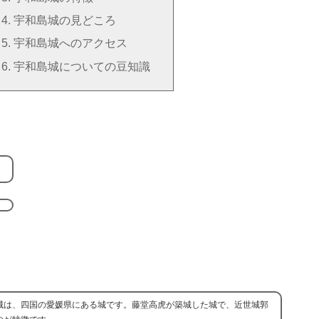
宇和島城の見どころ
宇和島城へのアクセス
宇和島城についての豆知識
。
城は、四国の愛媛県にある城です。藤堂高虎が築城した城で、近世城郭