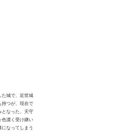
した城で、近世城
も持つが、現在で
みとなった。天守
を色濃く受け継い
薄になってしまう