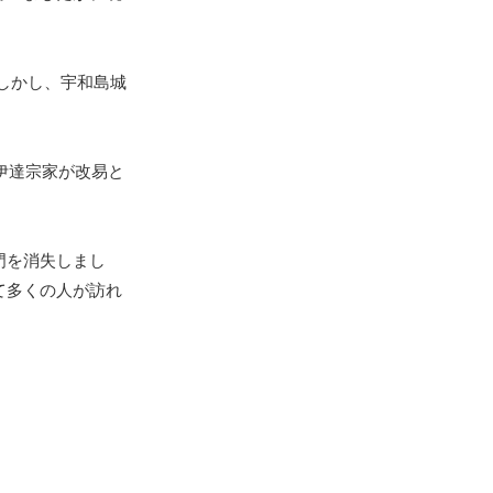
しかし、宇和島城
伊達宗家が改易と
門を消失しまし
て多くの人が訪れ