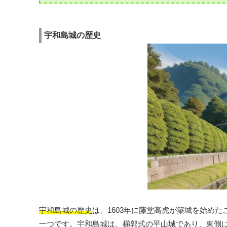
宇和島城の歴史
宇和島城の歴史
は、1603年に藤堂高虎が築城を始め
一つです。宇和島城は、梯郭式の平山城であり、東側