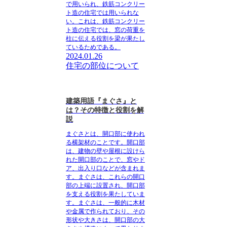
で用いられ、鉄筋コンクリー
ト造の住宅では用いられな
い。これは、鉄筋コンクリー
ト造の住宅では、窓の荷重を
柱に伝える役割を梁が果たし
ているためである。
2024.01.26
住宅の部位について
建築用語『まぐさ』と
は？その特徴と役割を解
説
まぐさとは、開口部に使われ
る横架材のこと
です。開口部
は、建物の壁や屋根に設けら
れた開口部のことで、窓やド
ア、出入り口などが含まれま
す。まぐさは、これらの開口
部の上端に設置され、開口部
を支える役割を果たしていま
す。まぐさは、一般的に木材
や金属で作られており、その
形状や大きさは、開口部の大