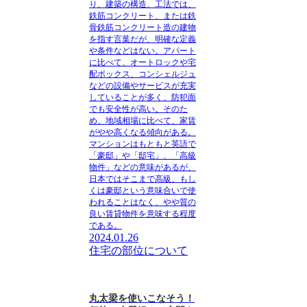
り、建築の構造、工法では、
鉄筋コンクリート、または鉄
骨鉄筋コンクリート造の建物
を指す言葉だが、明確な定義
や条件などはない。アパート
に比べて、オートロックや宅
配ボックス、コンシェルジュ
などの設備やサービスが充実
していることが多く、防犯面
でも安全性が高い。そのた
め、地域相場に比べて、家賃
がやや高くなる傾向がある。
マンションはもともと英語で
「豪邸」や「邸宅」、「高級
物件」などの意味があるが、
日本ではそこまで高級、もし
くは豪邸という意味合いで使
われることはなく、やや質の
良い賃貸物件を意味する程度
である。
2024.01.26
住宅の部位について
丸太梁を使いこなそう！