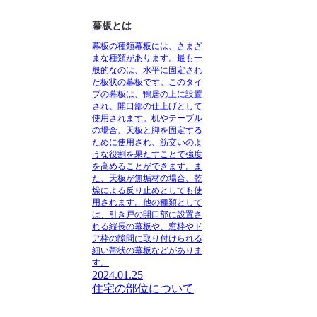
幕板とは
幕板の種類
幕板には、さまざ
まな種類があります。最も一
般的なのは、水平に固定され
た板状の幕板です。このタイ
プの幕板は、鴨居の上に設置
され、開口部の仕上げとして
使用されます。机やテーブル
の場合、天板と脚を固定する
ために使用され、筋交いのよ
うな役割を果たすことで強度
を高めることができます。ま
た、天板が無垢材の場合、乾
燥による反り止めとしても使
用されます。他の種類として
は、引き戸の開口部に設置さ
れる縦長の幕板や、窓枠やド
ア枠の隙間に取り付けられる
細い帯状の幕板などがありま
す。
2024.01.25
住宅の部位について