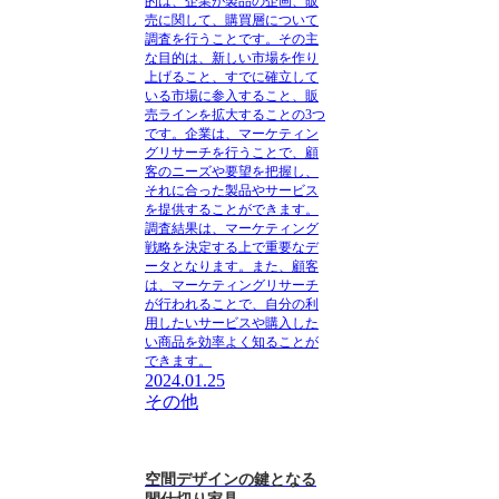
的
は、企業が製品の企画、販
売に関して、購買層について
調査を行うことです。その主
な目的は、新しい市場を作り
上げること、すでに確立して
いる市場に参入すること、販
売ラインを拡大することの3つ
です。企業は、マーケティン
グリサーチを行うことで、顧
客のニーズや要望を把握し、
それに合った製品やサービス
を提供することができます。
調査結果は、マーケティング
戦略を決定する上で重要なデ
ータとなります。
また、顧客
は、マーケティングリサーチ
が行われることで、自分の利
用したいサービスや購入した
い商品を効率よく知ることが
できます。
2024.01.25
その他
空間デザインの鍵となる