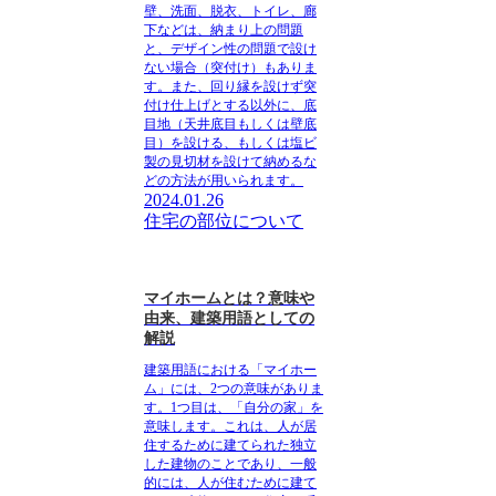
壁、洗面、脱衣、トイレ、廊
下などは、納まり上の問題
と、デザイン性の問題で設け
ない場合（突付け）もありま
す。また、回り縁を設けず突
付け仕上げとする以外に、底
目地（天井底目もしくは壁底
目）を設ける、もしくは塩ビ
製の見切材を設けて納めるな
どの方法が用いられます。
2024.01.26
住宅の部位について
マイホームとは？意味や
由来、建築用語としての
解説
建築用語における
「マイホー
ム」
には、2つの意味がありま
す。1つ目は、
「自分の家」
を
意味します。これは、人が居
住するために建てられた独立
した建物のことであり、一般
的には、人が住むために建て