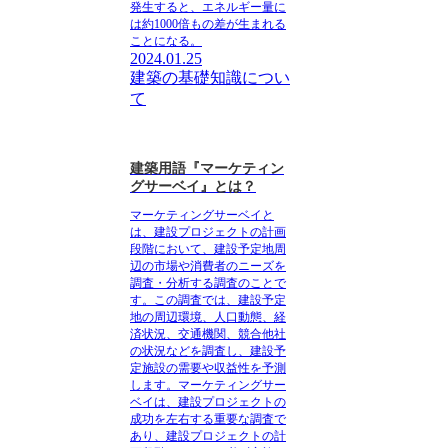
発生すると、エネルギー量に
は約1000倍もの差が生まれる
ことになる。
2024.01.25
建築の基礎知識につい
て
建築用語『マーケティン
グサーベイ』とは？
マーケティングサーベイ
と
は、建設プロジェクトの計画
段階において、建設予定地周
辺の市場や消費者のニーズを
調査・分析する調査のことで
す。この調査では、建設予定
地の周辺環境、人口動態、経
済状況、交通機関、競合他社
の状況などを調査し、建設予
定施設の需要や収益性を予測
します。マーケティングサー
ベイは、建設プロジェクトの
成功を左右する重要な調査で
あり、建設プロジェクトの計