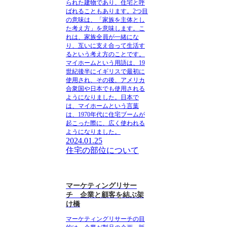
られた建物であり、住宅と呼
ばれることもあります。2つ目
の意味は、
「家族を主体とし
た考え方」
を意味します。こ
れは、家族全員が一緒にな
り、互いに支え合って生活す
るという考え方のことです。
マイホームという用語は、19
世紀後半にイギリスで最初に
使用され、その後、アメリカ
合衆国や日本でも使用される
ようになりました。日本で
は、マイホームという言葉
は、1970年代に住宅ブームが
起こった際に、広く使われる
ようになりました。
2024.01.25
住宅の部位について
マーケティングリサー
チ 企業と顧客を結ぶ架
け橋
マーケティングリサーチの目