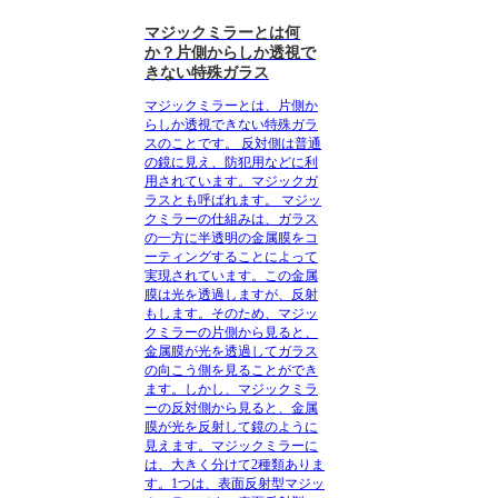
マジックミラーとは何
か？片側からしか透視で
きない特殊ガラス
マジックミラーとは、片側か
らしか透視できない特殊ガラ
スのことです。
反対側は普通
の鏡に見え、防犯用などに利
用されています。マジックガ
ラスとも呼ばれます。 マジッ
クミラーの仕組みは、ガラス
の一方に半透明の金属膜をコ
ーティングすることによって
実現されています。この金属
膜は光を透過しますが、反射
もします。そのため、マジッ
クミラーの片側から見ると、
金属膜が光を透過してガラス
の向こう側を見ることができ
ます。しかし、マジックミラ
ーの反対側から見ると、金属
膜が光を反射して鏡のように
見えます。マジックミラーに
は、大きく分けて2種類ありま
す。1つは、
表面反射型マジッ