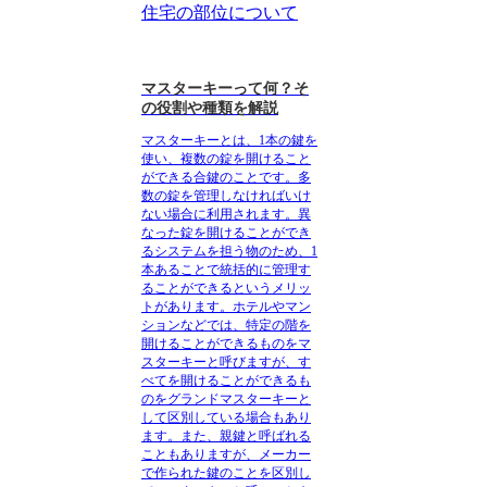
住宅の部位について
マスターキーって何？そ
の役割や種類を解説
マスターキーとは、1本の鍵を
使い、複数の錠を開けること
ができる合鍵のこと
です。多
数の錠を管理しなければいけ
ない場合に利用されます。異
なった錠を開けることができ
るシステムを担う物のため、1
本あることで統括的に管理す
ることができるというメリッ
トがあります。ホテルやマン
ションなどでは、特定の階を
開けることができるものをマ
スターキーと呼びますが、す
べてを開けることができるも
のをグランドマスターキーと
して区別している場合もあり
ます。また、親鍵と呼ばれる
こともありますが、メーカー
で作られた鍵のことを区別し