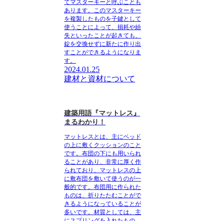
てマスターキーと呼ぶことも
あります。このマスターキー
を複製したものを子鍵として
使うことによって、損耗や紛
失といったことが起きても、
錠を交換せずに新たに作り出
すことができるようになりま
す。
2024.01.25
建材と資材について
建築用語『マットレス』
まるわかり！
マットレスとは、主にベッド
の上に敷くクッションのこと
です。布団の下にも用いられ
ることがあり、非常に厚く作
られており、
マットレスの上
に敷布団を敷いて使う
のが一
般的です。布団用に作られた
ものは、折りたたむことがで
きるようになっていることが
多いです。材質としては、主
にスプリングを入れたもの