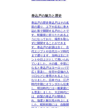
巻込戸の魅力と歴史
巻込戸の歴史
巻込戸はその名
前の通り、上下や左右に巻き
込む形で開閉する戸のことで
す。蛇腹状に折りたためるよ
うになっており、場所を取ら
ずに開閉することができま
す。巻込戸の起源は古く、古
代エジプトや古代ローマ時代
まで遡ります。当時は主にテ
ントや日よけとして用いられ
ていました。その後、中世に
なると巻込戸はヨーロッパで
広く普及し、住宅や店舗の入
り口などに使用されるように
なりました。日本では、江戸
時代中期にオランダから伝来
し、明治時代には一般家庭に
も普及しました。大正時代に
は、鉄製の巻込戸が開発さ
れ、強度と耐久性が向上しま
した。昭和初期には、自動開