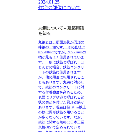
2024.01.25
住宅の部位について
丸鋼について – 建築用語
を知る
丸鋼とは、断面形状が円形の
棒鋼の一種です。
その直径は
6〜200mmですが、9〜22mmの
物が最もよく使用されていま
す。一般に鉄筋と呼ばれ、ほ
とんどの場合、鉄筋コンクリ
ートの鉄筋に使用されます
が、他の用途に転用されるこ
ともあります。丸鋼に対応し
て、鉄筋のコンクリートに対
する付着強度を高めるため、
表面にリブや節と呼ばれる節
状の突起を付けた異形鉄筋が
あります。現在は径19mm以上
の物は異形鉄筋を用いること
が多くなっています。なお、
鉄筋に関する規格は日本工業
規格(JIS)で定められていま