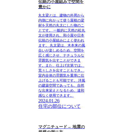
伝統の小屋組みで空間を
豊かに
丸太梁とは、建物の外周から
内側に向かって使う屋根の梁
材を天然の丸太にした物のこ
とです。
一般的に天然の松丸
太が使用され、和小屋や日本
伝統の小屋組みによく使われ
ます。 丸太梁は、木本来の風
合いが楽しめるため、空間を
広く感じさせ、ナチュラルな
雰囲気を出すことができま
す。また、仕上げ次第では、
荒々しさを出すこともでき、
室内全体の雰囲気を重厚に仕
上げることも可能です。 洋風
の建築空間であっても、自然
な出来栄えとなるため、違和
感なく使用できます。
2024.01.26
住宅の部位について
マグニチュード→ 地震の