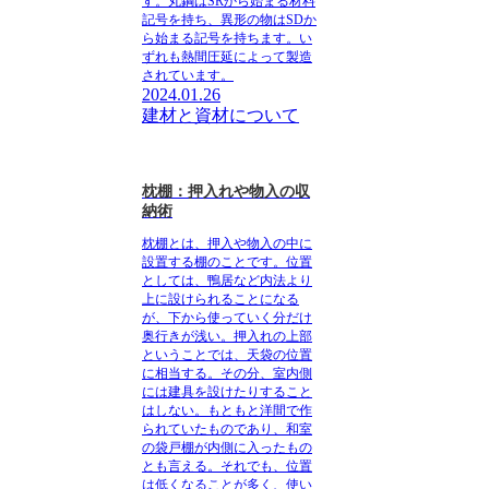
す。丸鋼はSRから始まる材料
記号を持ち、異形の物はSDか
ら始まる記号を持ちます。い
ずれも熱間圧延によって製造
されています。
2024.01.26
建材と資材について
枕棚：押入れや物入の収
納術
枕棚とは、押入や物入の中に
設置する棚のことです。
位置
としては、鴨居など内法より
上に設けられることになる
が、下から使っていく分だけ
奥行きが浅い。押入れの上部
ということでは、天袋の位置
に相当する。その分、室内側
には建具を設けたりすること
はしない。もともと洋間で作
られていたものであり、和室
の袋戸棚が内側に入ったもの
とも言える。それでも、位置
は低くなることが多く、使い