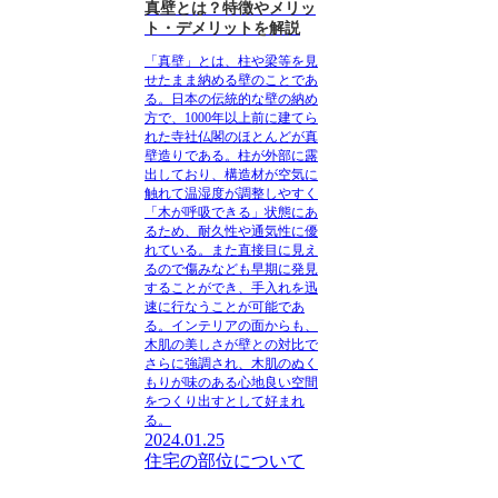
真壁とは？特徴やメリッ
ト・デメリットを解説
「真壁」
とは、柱や梁等を見
せたまま納める壁のことであ
る。日本の伝統的な壁の納め
方で、1000年以上前に建てら
れた寺社仏閣のほとんどが
真
壁造り
である。柱が外部に露
出しており、構造材が空気に
触れて温湿度が調整しやすく
「木が呼吸できる」
状態にあ
るため、耐久性や通気性に優
れている。また直接目に見え
るので傷みなども早期に発見
することができ、手入れを迅
速に行なうことが可能であ
る。インテリアの面からも、
木肌の美しさが壁との対比で
さらに強調され、木肌のぬく
もりが味のある心地良い空間
をつくり出すとして好まれ
る。
2024.01.25
住宅の部位について