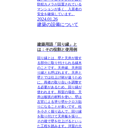
防犯カメラが設置されている
マンションが多く、入居者の
安全を確保しています。
2024.01.26
建築の設備について
建築用語「回り縁」と
は：その役割と使用例
回り縁とは、壁と天井が接す
る部分に取り付けられる縁木
のこと
です。天井縁、天井回
り縁とも呼ばれます。天井と
壁とでは仕上げ材が違うため
に、両者の取り合いを調整す
る必要があるため、回り縁が
使われます。和室の場合、天
井は板状の材料を使い、壁は
左官による塗り壁かクロス貼
りになることが多いです。柱
を小さく掘り込んで、回り縁
を取り付けて天井板を張り、
その後で壁を仕上げるといっ
た工程を踏みます。洋室の大