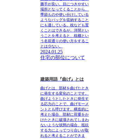
勝手が良い。目につきやすい
場所となってくることから、
季節ものや使い分けしている
ようなバッグを収納すること
にも適している。枕なども置
くことはできるが、洋間とい
うことを考えると、枕棚とい
う名前通りの使い方をするこ
とは少ない。
2024.01.25
住宅の部位について
建築用語『曲げ』とは
曲げ
とは、部材を曲げたとき
に発生する変化のことです。
曲げようとしたときに発生す
る応力のことで、曲げモーメ
ントとも呼びます。構造的に
考えた場合、部材に荷重をか
けたときに破壊されてしまわ
ないような状態の場合、抵抗
する力によってつり合いが取
れると考えることができま