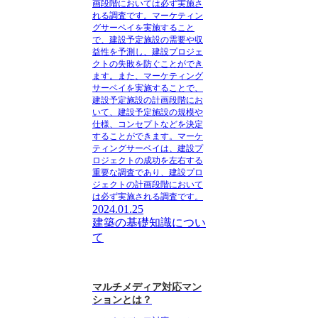
画段階においては必ず実施さ
れる調査です。マーケティン
グサーベイを実施すること
で、建設予定施設の需要や収
益性を予測し、建設プロジェ
クトの失敗を防ぐことができ
ます。また、マーケティング
サーベイを実施することで、
建設予定施設の計画段階にお
いて、建設予定施設の規模や
仕様、コンセプトなどを決定
することができます。
マーケ
ティングサーベイは、建設プ
ロジェクトの成功を左右する
重要な調査であり、建設プロ
ジェクトの計画段階において
は必ず実施される調査です。
2024.01.25
建築の基礎知識につい
て
マルチメディア対応マン
ションとは？