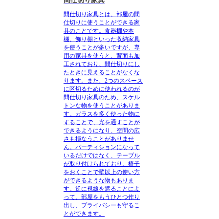
間仕切り家具
間仕切り家具とは、部屋の間
仕切りに使うことができる家
具のことです。
食器棚や本
棚、飾り棚といった収納家具
を使うことが多いですが、専
用の家具を使うと、背面も加
工されており、間仕切りにし
たときに見えることがなくな
ります。また、2つのスペース
に区切るために使われるのが
間仕切り家具のため、スケル
トンな物を使うことがありま
す。ガラスを多く使った物に
することで、光を通すことが
できるようになり、空間の広
さも損なうことがありませ
ん。パーティションになって
いるだけではなく、テーブル
が取り付けられており、椅子
をおくことで壁以上の使い方
ができるような物もありま
す。逆に視線を遮ることによ
って、部屋をもうひとつ作り
出し、プライバシーも守るこ
とができます。