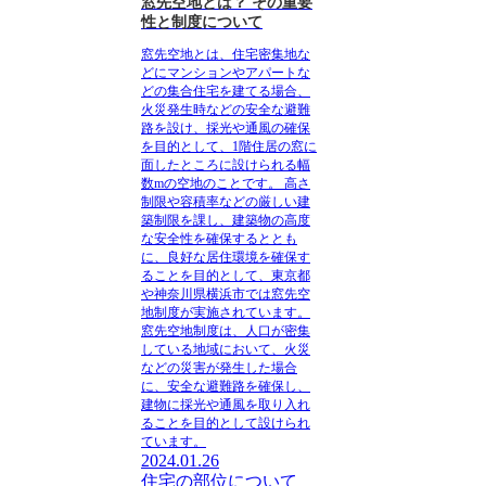
窓先空地とは？ その重要
性と制度について
窓先空地とは、住宅密集地な
どにマンションやアパートな
どの集合住宅を建てる場合、
火災発生時などの安全な避難
路を設け、採光や通風の確保
を目的として、1階住居の窓に
面したところに設けられる幅
数mの空地のことです。
高さ
制限や容積率などの厳しい建
築制限を課し、建築物の高度
な安全性を確保するととも
に、良好な居住環境を確保す
ることを目的として、東京都
や神奈川県横浜市では窓先空
地制度が実施されています。
窓先空地制度は、人口が密集
している地域において、火災
などの災害が発生した場合
に、安全な避難路を確保し、
建物に採光や通風を取り入れ
ることを目的として設けられ
ています。
2024.01.26
住宅の部位について