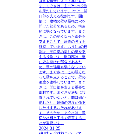
きさや構造によって異なりま
す。まぐさは、主に2つの役割
を果たしています。1つは、開
口部を支える役割です。開口
部は、建物の壁や屋根に穴を
開けた部分であるため、構造
的に弱くなっています。まぐ
さは、この弱くなった部分を
支えることで、建物の強度を
維持しています。もう1つの役
割は、開口部の周りの壁を支
える役割です。開口部は、壁
に穴を開けた部分であるた
め、壁の強度も弱くなってい
ます。まぐさは、この弱くな
った壁を支えることで、壁の
強度を維持しています。まぐ
さは、開口部を支える重要な
部材です。まぐさが適切に設
置されていないと、開口部が
崩れたり、建物の強度が低下
したりするおそれがありま
す。そのため、まぐさは、適
切な材料と工法で設置するこ
とが重要です。
2024.01.25
建材と資材について