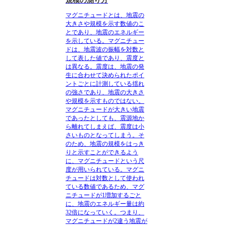
規模の測り方
マグニチュードとは、地震の
大きさや規模を示す数値のこ
とであり、地震のエネルギー
を示している
。マグニチュー
ドは、地震波の振幅を対数と
して表した値であり、震度と
は異なる。震度は、地震の発
生に合わせて決められたポイ
ントごとに計測している揺れ
の強さであり、地震の大きさ
や規模を示すものではない。
マグニチュードが大きい地震
であったとしても、震源地か
ら離れてしまえば、震度は小
さいものとなってしまう。そ
のため、地震の規模をはっき
りと示すことができるよう
に、マグニチュードという尺
度が用いられている。マグニ
チュードは対数として使われ
ている数値であるため、マグ
ニチュードが1増加するごと
に、地震のエネルギー量は約
32倍になっていく。つまり、
マグニチュードが2違う地震が