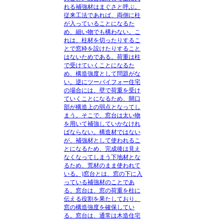
れる補強材はまぐさと呼ぶ。
従来工法であれば、両側に柱
が入っていることになるた
め、細い物でも構わない。こ
れは、柱材を切ったりするこ
とで窓枠を設けたりすること
はないためである。荷重は柱
で受けていくことになるた
め、構造強度として問題がな
い。逆にツーバイフォー住宅
の場合には、壁で荷重を受け
ていくことになるため、開口
部が構造上の弱点となってし
まう。そこで、窓台は太い物
を用いて補強していかなけれ
ばならない。構造材ではない
が、補強材として使われるこ
とになるため、完成後は見え
なくなってしまう下地材とな
るため、荒材のまま使われて
いる。)
窓台とは、窓の下に入
っている補強材のことであ
る。窓台は、窓の荷重を柱に
伝える役割を果たしており、
窓の構造強度を確保してい
る。窓台は、通常は木造住宅