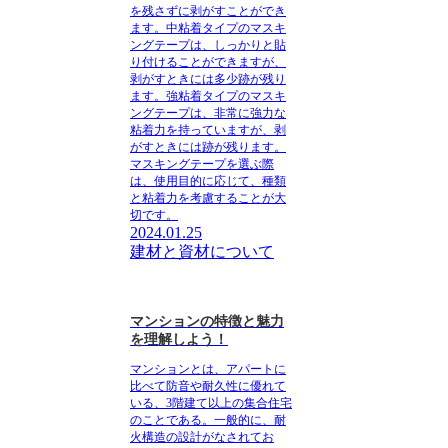
を残さずに剥がすことができ
ます。中粘着タイプのマスキ
ングテープは、しっかりと貼
り付けることができますが、
剥がすときには多少跡が残り
ます。強粘着タイプのマスキ
ングテープは、非常に強力な
粘着力を持っていますが、剥
がすときには跡が残ります。
マスキングテープを選ぶ際
は、使用目的に応じて、種類
と粘着力を考慮することが大
切です。
2024.01.25
建材と資材について
マンションの特徴と魅力
を理解しよう！
マンションとは、アパートに
比べて防音や耐久性に優れて
いる、
3階建て以上の集合住宅
のことである。一般的に、耐
火構造の設計がなされてお