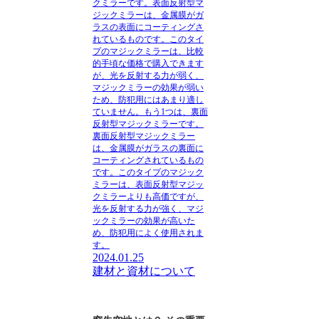
クミラー
です。表面反射型マ
ジックミラーは、金属膜がガ
ラスの表面にコーティングさ
れているものです。このタイ
プのマジックミラーは、比較
的手頃な価格で購入できます
が、光を反射する力が弱く、
マジックミラーの効果が弱い
ため、防犯用にはあまり適し
ていません。もう1つは、
裏面
反射型マジックミラー
です。
裏面反射型マジックミラー
は、金属膜がガラスの裏面に
コーティングされているもの
です。このタイプのマジック
ミラーは、表面反射型マジッ
クミラーよりも高価ですが、
光を反射する力が強く、マジ
ックミラーの効果が高いた
め、防犯用によく使用されま
す。
2024.01.25
建材と資材について