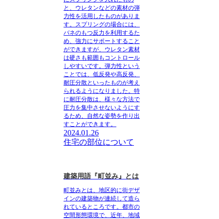
と、ウレタンなどの素材の弾
力性を活用したものがありま
す。スプリングの場合には、
バネのもつ反力を利用するた
め、強力にサポートすること
ができますが、ウレタン素材
は硬さも範囲もコントロール
しやすいです。弾力性という
ことでは、低反発や高反発、
耐圧分散といったものが考え
られるようになりました。特
に耐圧分散は、様々な方法で
圧力を集中させないようにす
るため、自然な姿勢を作り出
すことができます。
2024.01.26
住宅の部位について
建築用語『町並み』とは
町並みとは、地区的に街デザ
インの建築物が連続して造ら
れているところ
です。都市の
空間形態環境で、近年、地域