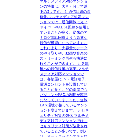
マルチメディア対応マンショ
ンの特徴
は、大きく分けて以
下の3つです。-1. 通信回線の高
速化-
マルチメディア対応マン
ション
では、通信回線に光フ
ァイバーやADSL回線を使用し
ていることが多く、従来のア
ナログ電話回線よりも高速な
通信が可能になっています。
これにより、大容量のデータ
のやり取りや、動画や音楽の
ストリーミング再生も快適に
行うことができます。-2. 各部
屋への通信設備の充実-
マルチ
メディア対応マンション
で
は、各部屋にTV・電話端子、
電源コンセントを設置してい
ることが多く、どの部屋でも
パソコンやFAXの利用が容易
になっています。また、無線
LAN環境が整っているマンシ
ョンも増えています。-3. セキ
ュリティ対策の強化-
マルチメ
ディア対応マンション
では、
セキュリティ対策が強化され
ていることが多いです。例え
ば、オートロックシステムや