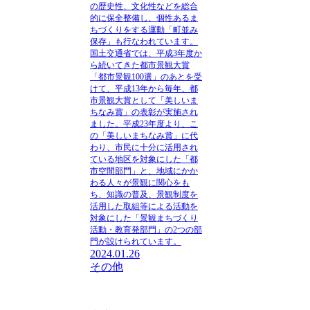
の歴史性、文化性などを総合
的に保全整備し、個性あるま
ちづくりをする運動「町並み
保存」も行なわれています。
国土交通省では、平成3年度か
ら続いてきた都市景観大賞
「都市景観100選」のあとを受
けて、平成13年から毎年、都
市景観大賞として「美しいま
ちなみ賞」の表彰が実施され
ました。平成23年度より、こ
の「美しいまちなみ賞」に代
わり、市民に十分に活用され
ている地区を対象にした「都
市空間部門」と、地域にかか
わる人々が景観に関心をも
ち、知識の普及、景観制度を
活用した取組等による活動を
対象にした「景観まちづくり
活動・教育発部門」の2つの部
門が設けられています。
2024.01.26
その他