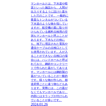
マンホールとは、下水道や暗
渠といった施設から、人間が
出入りするように設けた蓋を
した穴のことです。
一般的に
垂直なトンネルがついている
下水道のような物を指してい
ますが、航空機の翼に取り付
けられている燃料点検用の空
洞もマンホールと呼ぶことが
あります。下水などの他に
も、地下に埋設された電気や
通信ケーブルの点検口として
も使用されています。人が入
ることができない点検口の場
合には、ハンドホールと呼ば
れており、鋼鉄やコンクリー
トで作られた蓋がしてありま
す。マンホールには鋼鉄製の
蓋がついていることが一般的
です。様々な物が作られ、都
道府県ごとに違う物などもあ
ります。実際には、この蓋が
なくてもマンホールであり、
内部にはタラップが付けられ
ていることが多いです。
2024.01.26