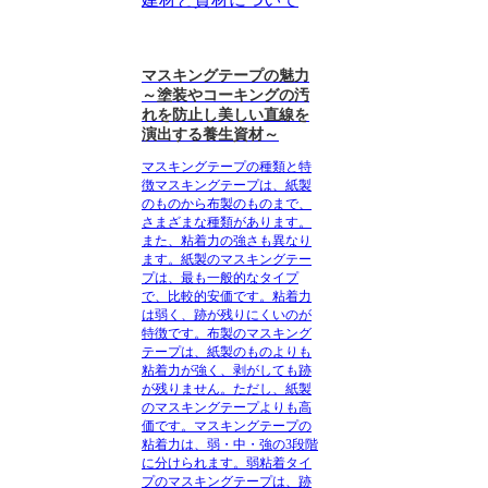
マスキングテープの魅力
～塗装やコーキングの汚
れを防止し美しい直線を
演出する養生資材～
マスキングテープの種類と特
徴
マスキングテープは、紙製
のものから布製のものまで、
さまざまな種類があります。
また、粘着力の強さも異なり
ます。
紙製のマスキングテー
プ
は、最も一般的なタイプ
で、比較的安価です。粘着力
は弱く、跡が残りにくいのが
特徴です。
布製のマスキング
テープ
は、紙製のものよりも
粘着力が強く、剥がしても跡
が残りません。ただし、紙製
のマスキングテープよりも高
価です。
マスキングテープの
粘着力は、弱・中・強の3段階
に分けられます。
弱粘着タイ
プのマスキングテープは、跡