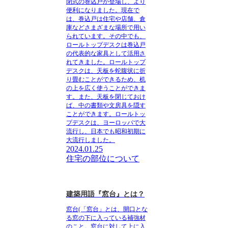
閉式の巻込戸が登場し、より
便利になりました。現在で
は、巻込戸は住宅や店舗、倉
庫などさまざまな場所で用い
られています。その中でも、
ロールトップデスクは巻込戸
の代表的な家具として活用さ
れてきました。ロールトップ
デスクは、天板を蛇腹状に折
り畳むことができるため、机
の上を広く使うことができま
す。また、天板を閉じておけ
ば、中の書類や文房具を隠す
ことができます。ロールトッ
プデスクは、ヨーロッパで大
流行し、日本でも昭和初期に
大流行しました。
2024.01.25
住宅の部位について
建築用語『窓台』とは？
窓台(「窓台」とは、開口とな
る窓の下に入っている補強材
のこと。窓台に対して上に入