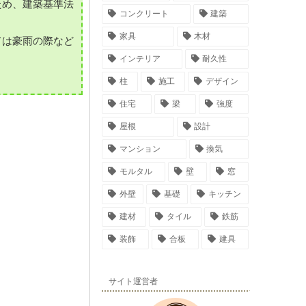
ため、建築基準法
コンクリート
建築
家具
木材
ては豪雨の際など
インテリア
耐久性
柱
施工
デザイン
住宅
梁
強度
屋根
設計
マンション
換気
モルタル
壁
窓
外壁
基礎
キッチン
建材
タイル
鉄筋
装飾
合板
建具
サイト運営者