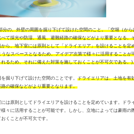
室部分の、外壁の周囲を掘り下げて設けた空間のこと。「空堀（から
比べて採光や防湿、通風、避難経路の確保などがより重要となる。
題から、地下室には原則として「ドライエリア」を設けることを定
ようなスペースとなるため、アイデア次第で様々に活用することが
れるため、それに備えた対策を施しておくことが不可欠である。)
囲を掘り下げて設けた空間のことです。
ドライエリアは、土地を有
経路の確保などがより重要となります。
室には原則としてドライエリアを設けることを定めています。ドラ
で様々に活用することが可能です。しかし、立地によっては豪雨の
ておくことが不可欠です。