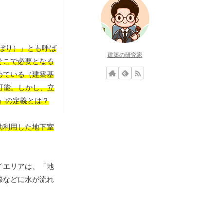
ぼり）」とも呼ば
建築の研究家
そこで必要となる
めている（建築基
可能。しかし、立
』の定義とは？
効利用した地下室
イエリアは、「地
際などに水が流れ