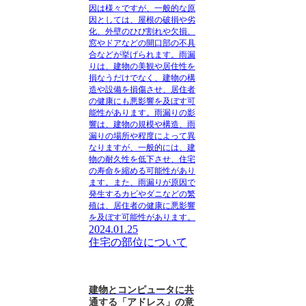
因は様々ですが、一般的な原
因としては、屋根の破損や劣
化、外壁のひび割れや欠損、
窓やドアなどの開口部の不具
合などが挙げられます。雨漏
りは、建物の美観や居住性を
損なうだけでなく、建物の構
造や設備を損傷させ、居住者
の健康にも悪影響を及ぼす可
能性があります。雨漏りの影
響は、建物の規模や構造、雨
漏りの場所や程度によって異
なりますが、一般的には、建
物の耐久性を低下させ、住宅
の寿命を縮める可能性があり
ます。また、雨漏りが原因で
発生するカビやダニなどの繁
殖は、居住者の健康に悪影響
を及ぼす可能性があります。
2024.01.25
住宅の部位について
建物とコンピュータに共
通する「アドレス」の意