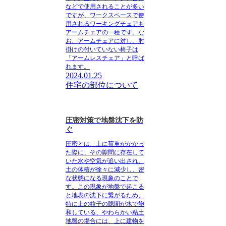
などで使用されることが多い
ですが、ワークスペースで使
用されるワーキングチェアも
アームチェアの一種です。な
お、アームチェアに対し、肘
掛けの付いていない椅子は
「アームレスチェア」と呼ば
れます。
2024.01.25
住宅の部位について
圧密対策で地盤沈下を防
ぐ
圧密とは、土に荷重がかかっ
た際に、その隙間に存在して
いた水や空気が追い出され、
土の体積が徐々に減少し、密
な状態になる現象のことで
す。
この現象が地盤で起こる
と地表の沈下に繋がるため、
特に土の粒子の隙間が水で飽
和している、やわらかい粘土
地盤の場合には、上に建物を