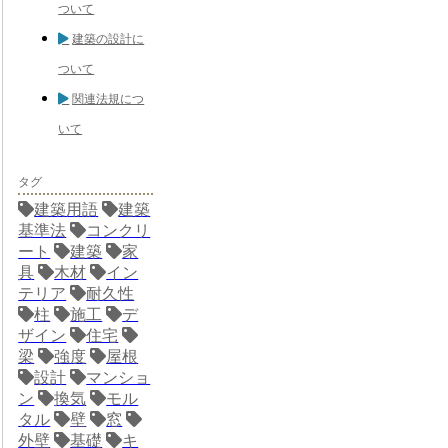
ついて
建築の設計に
ついて
関連法規につ
いて
タグ
建築用語
建築
基準法
コンクリ
ート
建築
家
具
木材
イン
テリア
耐久性
柱
施工
デ
ザイン
住宅
梁
強度
屋根
設計
マンショ
ン
換気
モル
タル
壁
窓
外壁
基礎
キ