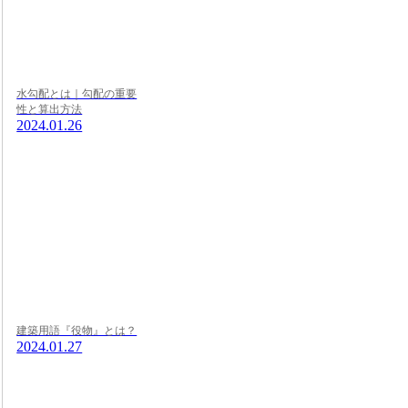
水勾配とは｜勾配の重要
性と算出方法
2024.01.26
建築用語『役物』とは？
2024.01.27