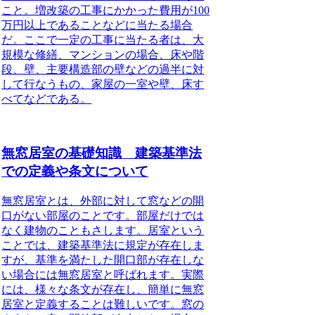
こと。増改築の工事にかかった費用が100
万円以上であることなどに当たる場合
だ。ここで一定の工事に当たる者は、大
規模な修繕、マンションの場合、床や階
段、壁、主要構造部の壁などの過半に対
して行なうもの、家屋の一室や壁、床す
べてなどである。
無窓居室の基礎知識 建築基準法
での定義や条文について
無窓居室とは、外部に対して窓などの開
口がない部屋のこと
です。部屋だけでは
なく建物のこともさします。居室という
ことでは、建築基準法に規定が存在しま
すが、基準を満たした開口部が存在しな
い場合には
無窓居室
と呼ばれます。実際
には、様々な条文が存在し、簡単に無窓
居室と定義することは難しいです。窓の