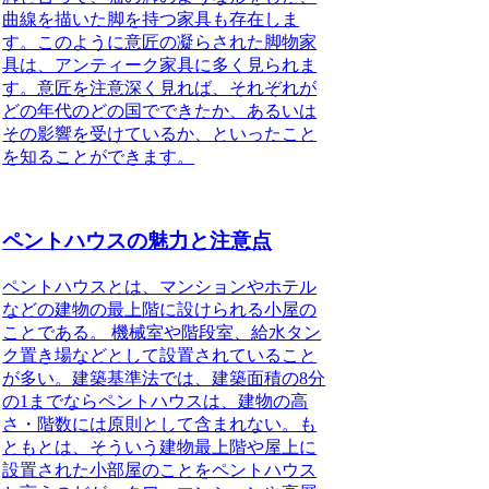
曲線を描いた脚を持つ家具も存在しま
す。このように意匠の凝らされた脚物家
具は、アンティーク家具に多く見られま
す。意匠を注意深く見れば、それぞれが
どの年代のどの国でできたか、あるいは
その影響を受けているか、といったこと
を知ることができます。
ペントハウスの魅力と注意点
ペントハウスとは、マンションやホテル
などの建物の最上階に設けられる小屋の
ことである。
機械室や階段室、給水タン
ク置き場などとして設置されていること
が多い。建築基準法では、建築面積の8分
の1までならペントハウスは、建物の高
さ・階数には原則として含まれない。も
ともとは、そういう建物最上階や屋上に
設置された小部屋のことをペントハウス