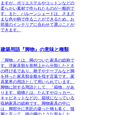
ますが、ポリエステルやコットンなどの
柔らかい素材で作られたものが一般的で
す。また、バルーンシェードは、さまざ
まな色や柄で作ることができるため、お
部屋のインテリアに合わせて選ぶことが
できます。
建築用語『脚物』の意味と種類
「脚物」とは、脚のついた家具の総称
で
す。洋家具類を形態上から分類したとき
の呼び名であり、椅子やテーブルなど脚
を持った家具類全般を指す言葉です。家
具業界の用語として用いられています。
脚物に対する用語として、「箱物」があ
ります。箱物とは、たんすやロッカー、
キャビネットなどの、箱状になっている
収納家具の総称です。脚物家具の中に
は、脚部分に意匠の凝った物も多く、猫
脚と言って、猫の脚のような形をした、