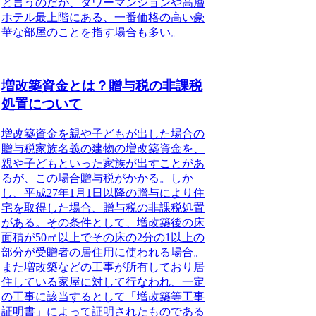
と言うのだが、タワーマンションや高層
ホテル最上階にある、一番価格の高い豪
華な部屋のことを指す場合も多い。
増改築資金とは？贈与税の非課税
処置について
増改築資金を親や子どもが出した場合の
贈与税
家族名義の建物の増改築資金を、
親や子どもといった家族が出すことがあ
るが、この場合贈与税がかかる。しか
し、平成27年1月1日以降の贈与により住
宅を取得した場合、贈与税の非課税処置
がある。その条件として、増改築後の床
面積が50㎡以上でその床の2分の1以上の
部分が受贈者の居住用に使われる場合。
また増改築などの工事が所有しており居
住している家屋に対して行なわれ、一定
の工事に該当するとして「増改築等工事
証明書」によって証明されたものである