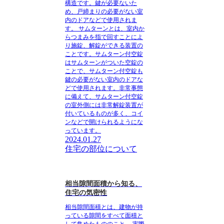
構造です
。鍵が必要ないた
め、戸締まりの必要がない室
内のドアなどで使用されま
す。
サムターンとは、室内か
らつまみを指で回すことによ
り施錠、解錠ができる装置の
ことです
。サムターン付空錠
はサムターンがついた空錠の
ことで、サムターン付空錠も
鍵の必要がない室内のドアな
どで使用されます。
非常事態
に備えて、サムターン付空錠
の室外側には非常解錠装置が
付いているものが多く、コイ
ンなどで開けられるようにな
っています
。
2024.01.27
住宅の部位について
相当隙間面積から知る、
住宅の気密性
相当隙間面積とは、
建物が持
っている隙間をすべて面積と