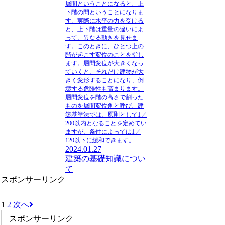
層間ということになると、上
下階の間ということになりま
す。
実際に水平の力を受ける
と、上下階は重量の違いによ
って、異なる動きを見せま
す。
このときに、ひとつ上の
階が起こす変位のことを指し
ます。
層間変位が大きくなっ
ていくと、それだけ建物が大
きく変形することになり、倒
壊する危険性も高まります。
層間変位を階の高さで割った
ものを層間変位角と呼び、建
築基準法では、原則として1／
200以内となることを定めてい
ますが、条件によっては1／
120以下に緩和できます。
2024.01.27
建築の基礎知識につい
て
スポンサーリンク
1
2
次へ
スポンサーリンク