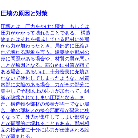
圧壊の原因と対策
圧壊とは、圧力をかけて壊す、もしくは
圧力がかかって壊れることである。
構造
物またはそれを構成している部材に外部
から力が加わったとき、局部的に圧縮さ
れて壊れる現象を言う。建築物や部材の
形に問題がある場合や、材質の質が悪い
ことが原因となる。部分的に材質が粗で
ある場合、あるいは、十分密実に充填さ
れないで硬化してしまったような、材質
内部に欠陥のある場合、力がその部分に
集中して予想以上の応力が加わって、組
織が破壊されてしまい圧壊となる。ま
た、構造物や部材の形状が均一でない場
合、他の部材との接合部面積が異常に狭
くなって、外力が集中してしまい部材な
どが局部的に壊れることもある。部材相
互の接合部に十分に応力が伝達される設
計が望まれる。