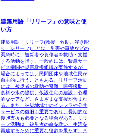
建築用語「リリーフ」の意味と使
い方
建築用語「リリーフ(救援、救助、浮き彫
り、レリーフ)」とは、
災害や事故などの
緊急時に、被災者や負傷者を救助・支援
する活動を指す。一般的には、緊急サー
ビス機関や災害救援組織が実施するが、
場合によっては、民間団体や地域住民が
自主的に行うこともある。
リリーフ活動
には、
被災者の救助や避難、医療援助、
食料や水の提供、仮設住宅の建設、心理
的なケアなど、さまざまな支援が含まれ
る。また、被災地域でのインフラや公共
サービスの復旧も重要であり、長期的な
復興支援も必要となる場合がある。
リリ
ーフ活動は、
被災者の命を救い、生活を
再建するために重要な役割を果たす。ま