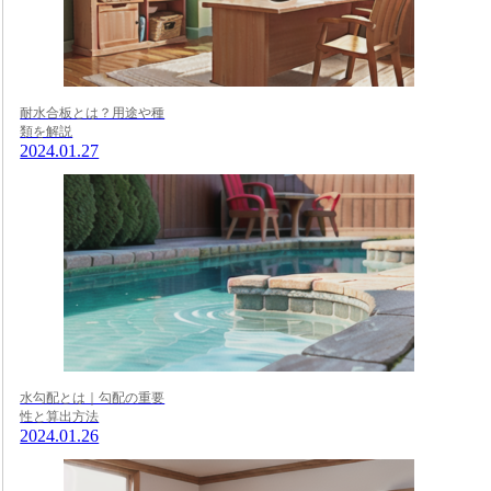
耐水合板とは？用途や種
類を解説
2024.01.27
水勾配とは｜勾配の重要
性と算出方法
2024.01.26