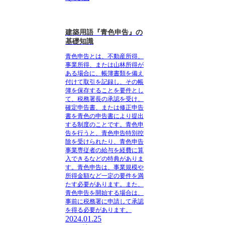
建築用語『青色申告』の
基礎知識
青色申告とは
、不動産所得、
事業所得、または山林所得が
ある場合に、帳簿書類を備え
付けて取引を記録し、その帳
簿を保存することを要件とし
て、税務署長の承認を受け、
確定申告書、または修正申告
書を青色の申告書により提出
する制度のことです。青色申
告を行うと、青色申告特別控
除を受けられたり、青色申告
事業専従者の給与を経費に算
入できるなどの特典がありま
す。青色申告は、事業規模や
所得金額など一定の要件を満
たす必要があります。また、
青色申告を開始する場合は、
事前に税務署に申請して承認
を得る必要があります。
2024.01.25