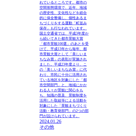
れているところ
です。都市の
空間形態環境で、近年、地域
の歴史性、文化性などを総合
的に保全整備し、個性あるま
ちづくりをする運動「町並み
保存」も行なわれています。
国土交通省では、平成3年度か
ら続いてきた都市景観大賞
「都市景観100選」のあとを受
けて、平成13年から毎年、都
市景観大賞として「美しいま
ちなみ賞」の表彰が実施され
ました。平成23年度より、こ
の「美しいまちなみ賞」に代
わり、市民に十分に活用され
ている地区を対象にした「都
市空間部門」と、地域にかか
わる人々が景観に関心をも
ち、知識の普及、景観制度を
活用した取組等による活動を
対象にした「景観まちづくり
活動・教育発部門」の2つの部
門が設けられています。
2024.01.26
その他