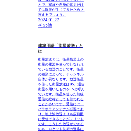
とで、家族や自身の蓄えだけ
では限界が生じてきたため
と
言えるでしょう。
2024.01.27
その他
建築用語「衛星放送」と
は
衛星放送とは、衛星軌道上の
衛星の電波を使って行なわれ
ている放送のことです。衛星
の種類によって、チャンネル
自体が異なります。放送衛星
を使った衛星放送はBS、通信
衛星を用いたものをCSと呼ん
でいます。衛星を使った無線
通信の総称としても使われる
ことが多いです。
受信には、
パラボラアンテナが必要であ
り、地上波放送よりも広範囲
に受信できることがメリット
です。こうした放送ができる
のも、ロケット技術の進歩に