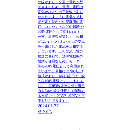
の線があり、交互に電気が行
き来するため、電流、電圧の
変化がひとつの正弦波であら
わされます。主に電気をそれ
ほど多く使わない家庭用の電
灯、コンセントなどの100Vや
200V電圧として使われます。
一方、周波数が等しく、位相
が120度ずつずれた三つの交流
を一組にした電流を三相交流
と言います。三相交流は電力
輸送に便利で、誘導電動機の
始動が容易なため、モーター
等の200V電圧として利用され
ています。
単相には2線式と3
線式があり、単相2線式は一般
的な100V電源です。これに対
して、単相3線式は単相交流電
力を3本の線を使用して配線す
る方式で、100V及び200Vの電
圧を利用できます。
2024.01.27
その他