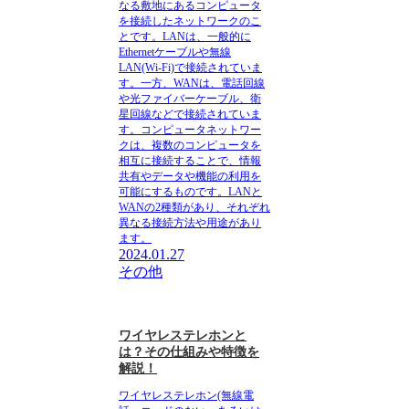
なる敷地にあるコンピュータ
を接続したネットワークのこ
とです。
LANは、一般的に
Ethernetケーブルや無線
LAN(Wi-Fi)で接続されていま
す。
一方、WANは、電話回線
や光ファイバーケーブル、衛
星回線などで接続されていま
す。コンピュータネットワー
クは、複数のコンピュータを
相互に接続することで、情報
共有やデータや機能の利用を
可能にするものです。LANと
WANの2種類があり、それぞれ
異なる接続方法や用途があり
ます。
2024.01.27
その他
ワイヤレステレホンと
は？その仕組みや特徴を
解説！
ワイヤレステレホン(無線電