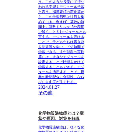
う。このような授業にて行な
われる学習をモジュール学習
と言う。指導要領の変化等か
ら、この学習形態は注目を集
めている。例えば、算数の時
間中に算数ドリルを15分程度
で解くことも1モジュールとも
言える。モジュールを設ける
ことで、子どもたちは書き取
り問題等を集中して短時間で
学習できる。また理科の実験
等には、大きなモジュールを
設定することで時間をかけて
学習することもできる。モジ
ュールを活用することで、
授
業の時間配分に合理性、なら
びに自由度が生まれる
。
2024.01.27
その他
化学物質過敏症とは？症
状や原因、対策を解説
化学物質過敏症は、様々な化