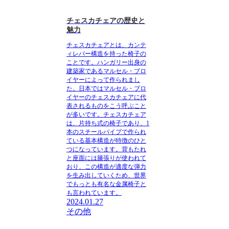
チェスカチェアの歴史と
魅力
チェスカチェア
とは、カンテ
ィレバー構造を持った椅子の
ことです。ハンガリー出身の
建築家であるマルセル・ブロ
イヤーによって作られまし
た。日本ではマルセル・ブロ
イヤーのチェスカチェアに代
表されるものをこう呼ぶこと
が多いです。チェスカチェア
は、片持ち式の椅子であり、1
本のスチールパイプで作られ
ている基本構造が特徴のひと
つになっています。背もたれ
と座面には籐張りが使われて
おり、この構造が適度な弾力
を生み出していくため、世界
でもっとも有名な金属椅子と
も言われています。
2024.01.27
その他