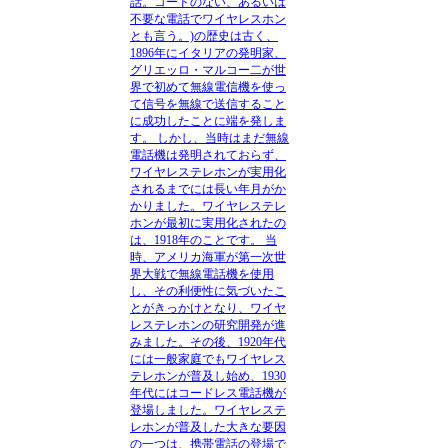
話。コードのない、あるいは
不要な電話でワイヤレスホン
とも言う。)の歴史は古く、
1896年にイタリアの発明家、
グリエッロ・マルコー二が世
界で初めて無線電信機を使っ
て信号を無線で送信すること
に成功したことに端を発しま
す。
しかし、当時はまだ無線
電話機は発明されておらず、
ワイヤレステレホンが実用化
されるまでには長い年月がか
かりました。
ワイヤレステレ
ホンが最初に実用化されたの
は、1918年のことです。
当
時、アメリカ海軍が第一次世
界大戦で無線電話機を使用
し、その利便性に気づいたこ
とがきっかけとなり、ワイヤ
レステレホンの研究開発が進
みました。その後、1920年代
には一般家庭でもワイヤレス
テレホンが普及し始め、1930
年代にはコードレス電話機が
登場しました。
ワイヤレステ
レホンが普及した大きな要因
の一つは、携帯電話の登場で