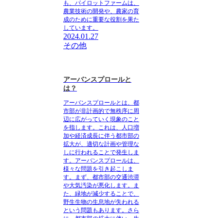
も、パイロットファームは、
農業技術の開発や、農家の育
成のために重要な役割を果た
しています。
2024.01.27
その他
アーバンスプロールと
は？
アーバンスプロール
とは、
都
市部が非計画的で無秩序に周
辺に広がっていく現象
のこと
を指します。これは、
人口増
加や経済成長に伴う都市部の
拡大
が、
適切な計画や管理な
しに行われることで発生
しま
す。アーバンスプロールは、
様々な問題を引き起こしま
す
。まず、
都市部の交通渋滞
や大気汚染が悪化
します。ま
た、
緑地が減少することで、
野生生物の生息地が失われる
という問題もあります。さら