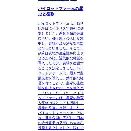
パイロットファームの歴
史と役割
パイロットファームは、19世
紀半ばにイギリスで最初に登
場しました。
産業革命の進展
に伴い、都市部への人口が集
中し、食糧不足が深刻な問題
となっていました。そこで、
政府は農地の生産性を向上さ
せるために、近代的な経営を
導入したモデル農場を建設す
ることを決定しました。パイ
ロットファームは、最新の農
業技術を導入し、効率的な経
営を行うことで、農家の生産
性を向上させることを目的と
していました。また、パイロ
ットファームは、農家の教育
や研修の場としても機能し、
農業の発展に貢献しました。
パイロットファームは、その
後、世界各国に広がり、日本
の近代農業の発展にも大きな
役割を果たしました。
現在で