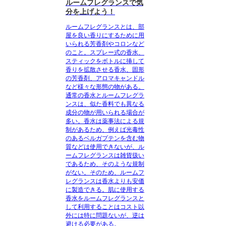
ルームフレグランスで気
分を上げよう！
ルームフレグランスとは、部
屋を良い香りにするために用
いられる芳香剤やコロンなど
のこと。
スプレー式の香水、
スティックをボトルに挿して
香りを拡散させる香水、固形
の芳香剤、アロマキャンドル
など様々な形態の物がある。
通常の香水とルームフレグラ
ンスは、似た香料でも異なる
成分の物が用いられる場合が
多い。香水は薬事法による規
制があるため、例えば光毒性
のあるベルガプテンを含む物
質などは使用できないが、ル
ームフレグランスは雑貨扱い
であるため、そのような規制
がない。そのため、ルームフ
レグランスは香水よりも安価
に製造できる。肌に使用する
香水をルームフレグランスと
して利用することはコスト以
外には特に問題ないが、逆は
避ける必要がある。