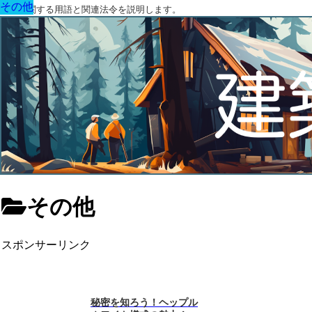
その他
その他
その他
その他
その他
その他
その他
その他
その他
その他
その他
その他
その他
その他
その他
その他
その他
その他
その他
その他
その他
その他
その他
その他
建築に関する用語と関連法令を説明します。
その他
スポンサーリンク
秘密を知ろう！ヘップル