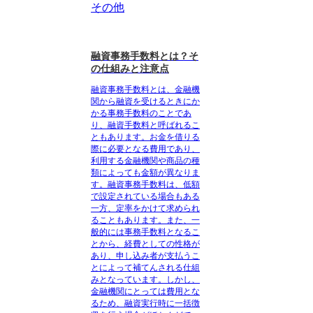
その他
融資事務手数料とは？そ
の仕組みと注意点
融資事務手数料とは、
金融機
関から融資を受けるときにか
かる事務手数料
のことであ
り、融資手数料と呼ばれるこ
ともあります。お金を借りる
際に必要となる費用であり、
利用する金融機関や商品の種
類によっても金額が異なりま
す。融資事務手数料は、
低額
で設定されている場合もある
一方、定率をかけて求められ
ることもあります
。また、一
般的には事務手数料となるこ
とから、
経費としての性格が
あり、申し込み者が支払うこ
とによって補てんされる
仕組
みとなっています。しかし、
金融機関にとっては費用とな
るため、
融資実行時に一括徴