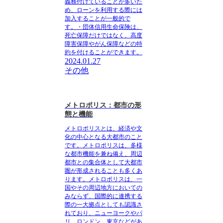
義務付けていることが多いた
め、ローンを利用する際には
加入することが一般的で
す。・団体信用生命保険は、
死亡保障だけではなく、高度
障害保障やがん保障などの特
約を付けることができます。
2024.01.27
その他
メトロポリス：都市の形
態と機能
メトロポリス
とは、経済や文
化の中心となる大都市のこと
です。
メトロポリス
は、多様
な都市機能を兼ね備え、周辺
都市との集合体として大都市
圏が形成されることも多くあ
ります。
メトロポリス
は、一
国やその周辺地方においての
みならず、国際的に連携する
際の一大拠点としても認識さ
れており、ニューヨークやパ
リ、ロンドン、東京などがあ