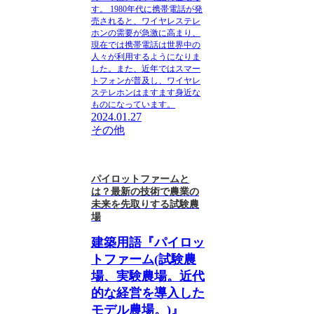
す。
1980年代に携帯電話が発
売されると、ワイヤレステレ
ホンの需要が急激に高まり、
現在では携帯電話は世界中の
人々が利用するようになりま
した。また、近年ではスマー
トフォンが普及し、ワイヤレ
ステレホンはますます身近な
ものになっています。
2024.01.27
その他
パイロットファームと
は？最新の技術で農業の
未来を先取りする試験農
場
建築用語『パイロッ
トファーム(試験農
場、実験農場。近代
的な経営を導入した
モデル農場。)』