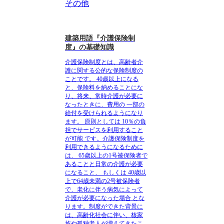
その他
建築用語『介護保険制
度』の基礎知識
介護保険制度とは、高齢者介
護に関する公的な保険制度の
ことです。
40歳以上になる
と、保険料を納めることにな
り、将来、常時介護が必要に
なったときに、費用の
一部の
給付を受けられるようになり
ます。
原則としては
10％の負
担でサービスを利用すること
が可能
です。介護保険制度を
利用できるようになるために
は、
65歳以上の1号被保険者で
あることと日常の介護が必要
になること、
もしくは
40歳以
上で64歳未満の2号被保険者
で、老化に伴う病気によって
介護が必要になった場合
とな
ります。
制度ができた背景に
は、高齢化社会に伴い、核家
族や孤独老人が増えてきたこ