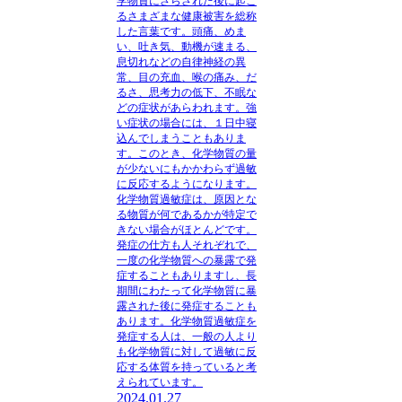
学物質にさらされた後に起こ
るさまざまな健康被害を総称
した言葉です。
頭痛、めま
い、吐き気、動機が速まる、
息切れなどの自律神経の異
常、目の充血、喉の痛み、だ
るさ、思考力の低下、不眠な
どの症状があらわれます。強
い症状の場合には、１日中寝
込んでしまうこともありま
す。このとき、化学物質の量
が少ないにもかかわらず過敏
に反応するようになります。
化学物質過敏症は、原因とな
る物質が何であるかが特定で
きない場合がほとんどです。
発症の仕方も人それぞれで、
一度の化学物質への暴露で発
症することもありますし、長
期間にわたって化学物質に暴
露された後に発症することも
あります。化学物質過敏症を
発症する人は、一般の人より
も化学物質に対して過敏に反
応する体質を持っていると考
えられています。
2024.01.27