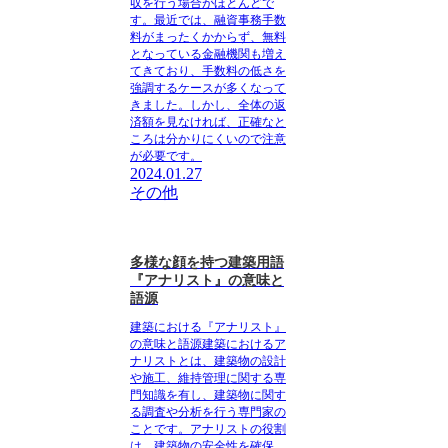
収を行う場合がほとんど
で
す。最近では、融資事務手数
料がまったくかからず、無料
となっている金融機関も増え
てきており、手数料の低さを
強調するケースが多くなって
きました。しかし、全体の返
済額を見なければ、正確なと
ころは分かりにくいので注意
が必要です。
2024.01.27
その他
多様な顔を持つ建築用語
『アナリスト』の意味と
語源
建築における『アナリスト』
の意味と語源
建築におけるア
ナリストとは、建築物の設計
や施工、維持管理に関する専
門知識を有し、建築物に関す
る調査や分析を行う専門家の
ことです。アナリストの役割
は、建築物の安全性を確保