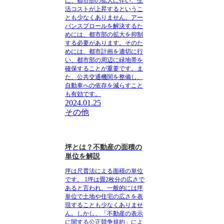
に、
都市部の拡大に伴い、生
活コストが上昇する
というこ
とも少なくありません。アー
バンスプロールを解決するた
めには、
都市部の拡大を抑制
する必要があります
。そのた
めには、
都市計画を適切に行
い、都市部の周辺に緑地帯を
確保すること
が重要です。ま
た、
公共交通機関を整備し、
自動車への依存を減らす
こと
も有効です。
2024.01.25
その他
坪とは？不動産の面積の
単位を解説
坪は尺貫法による面積の単位
です。
1坪は畳2枚分の広さで
あると言われ、一般的には坪
単位で土地や住宅の広さを表
現することも少なくありませ
ん。しかし、
「不動産の表示
に関する公正競争規約」によ