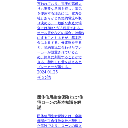
言われており、電圧の高低よ
りも重要な意味を持つ。電気
を使用する場合には、電力会
社とあらかじめ契約電流を取
り決める。一般的な家庭の場
合には30A〜50A程度である。
オール電化などの場合には60A
にすることもあるが、基本料
金は上昇する。分電盤を見る
と、契約電流に合わせたブレ
ーカーが設置されているた
め、簡単に判別することがで
きる。契約した量を超えると
ブレーカーが落ちる。
2024.01.25
その他
団体信用生命保険とは?住
宅ローンの基本知識を解
説
団体信用生命保険
とは、金融
機関が生命保険会社と契約し
た保険であり、ローンの借入