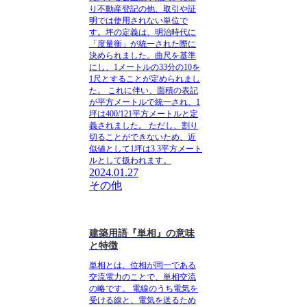
り不動産登記の他、取引や証
明では使用されない単位で
す。
坪の定義は、明治時代に
「度量衡」が統一された際に
決められました。
曲尺を基準
にし、1メートルの33分の10を
1尺とすることが定められまし
た。
これに伴い、面積の表記
が平方メートルで統一され、
1
坪は400/121平方メートルと定
義されました。
ただし、割り
切ることができないため、近
似値として
1坪は3.3平方メート
ルとして扱われます。
2024.01.27
その他
建築用語『単相』の意味
と特徴
単相とは、位相が同一である
交流電力のことで、単相交流
の略です。
電線のうち電気を
受ける線と、電気を送るため