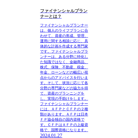
ファイナンシャルプラン
ナーとは？
ファイナンシャルプランナー
は、個人のライフプランに合
わせて、資産の形成、管理、
運用に関する相談に応じ、具
体的な計画を作成する専門家
です。
ファイナンシャルプラ
ンナーは、ある分野に特化し
た知識ではなく、金融商品、
株式、保険、不動産、税金、
年金、ローンなどの幅広い視
点からのアドバイスを行いま
す。
そして、状況に応じて各
分野の専門家などの協力を得
て、資産のプランニングを
し、実現の手助けをします。
ファイナンシャルプランナー
には、ＡＦＰとＣＦＰの２種
類があります。ＡＦＰは日本
ＦＰ協会独自の国内資格で
す。ＣＦＰはＡＦＰの上級資
格で、国際資格になります。
2024.01.27