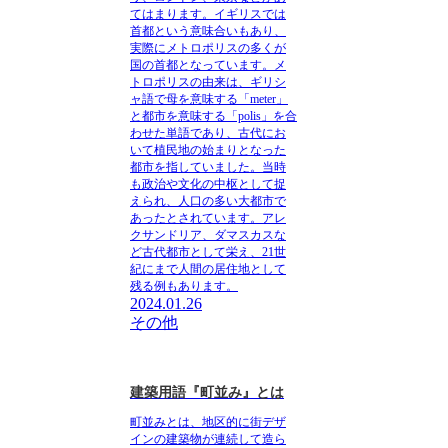
てはまります。イギリスでは
首都という意味合いもあり、
実際に
メトロポリス
の多くが
国の首都となっています。
メ
トロポリス
の由来は、ギリシ
ャ語で母を意味する「meter」
と都市を意味する「polis」を合
わせた単語であり、古代にお
いて植民地の始まりとなった
都市を指していました。当時
も政治や文化の中枢として捉
えられ、人口の多い大都市で
あったとされています。アレ
クサンドリア、ダマスカスな
ど古代都市として栄え、21世
紀にまで人間の居住地として
残る例もあります。
2024.01.26
その他
建築用語『町並み』とは
町並みとは、地区的に街デザ
インの建築物が連続して造ら