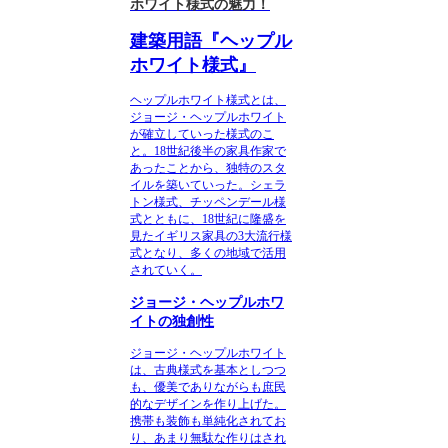
ホワイト様式の魅力！
建築用語『ヘップル
ホワイト様式』
ヘップルホワイト様式
とは、
ジョージ・ヘップルホワイト
が確立していった様式のこ
と。18世紀後半の家具作家で
あったことから、独特のスタ
イルを築いていった。シェラ
トン様式、チッペンデール様
式とともに、18世紀に隆盛を
見たイギリス家具の3大流行様
式となり、多くの地域で活用
されていく。
ジョージ・ヘップルホワ
イトの独創性
ジョージ・ヘップルホワイト
は、古典様式を基本としつつ
も、優美でありながらも庶民
的なデザインを作り上げた。
携帯も装飾も単純化されてお
り、あまり無駄な作りはされ