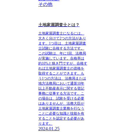
その他
土地家屋調査士とは？
土地家屋調査士になるには、
大きく分けて2つの方法があり
ます。
1つ目は、土地家屋調査
士試験に合格する方法です。
この試験は、年に1回、法務局
が実施しています。合格率は
約10%と狭き門ですが、合格す
れば土地家屋調査士の資格を
取得することができます。
も
う1つの方法は、法務局または
地方法務局において通算10年
以上不動産表示に関する登記
事務に従事する方法です。
こ
の場合は、試験を受ける必要
はありませんが、法務大臣が
土地家屋調査士業務を行なう
ことに必要な知識と技能を有
することを認定する必要があ
ります。
2024.01.25