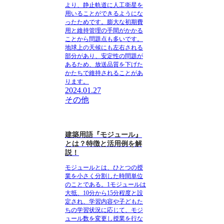
より、静止軌道に人工衛星を
用いることができるようにな
ったためです。膨大な初期費
用と維持管理の手間がかかる
ことから問題点も多いです。
地球上の天候にも左右される
部分があり、安定性の問題が
あるため、放送品質を下げた
かたちで維持されることがあ
ります。
2024.01.27
その他
建築用語『モジュール』
とは？特徴と活用例を解
説！
モジュールとは、
ひとつの授
業を小さく分割した時間単位
のこと
である。1モジュールは
大抵、10分から15分程度と設
定され、学習内容や子どもた
ちの学習状況に応じて、モジ
ュール数を変更し授業を行な