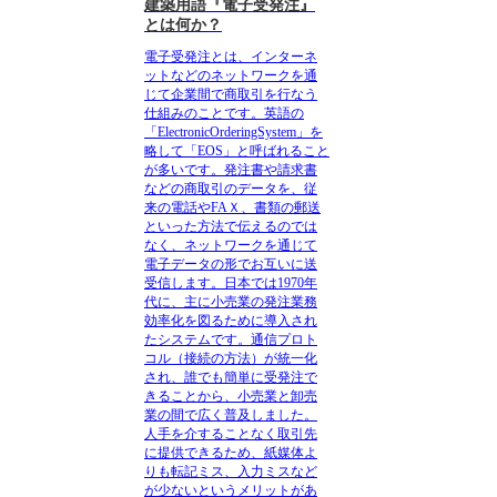
建築用語『電子受発注』
とは何か？
電子受発注とは、インターネ
ットなどのネットワークを通
じて企業間で商取引を行なう
仕組みのこと
です。英語の
「ElectronicOrderingSystem」を
略して「EOS」と呼ばれること
が多いです。発注書や請求書
などの商取引のデータを、従
来の電話やFAＸ、書類の郵送
といった方法で伝えるのでは
なく、ネットワークを通じて
電子データの形でお互いに送
受信します。日本では1970年
代に、主に小売業の発注業務
効率化を図るために導入され
たシステムです。通信プロト
コル（接続の方法）が統一化
され、誰でも簡単に受発注で
きることから、小売業と卸売
業の間で広く普及しました。
人手を介することなく取引先
に提供できるため、紙媒体よ
りも転記ミス、入力ミスなど
が少ないというメリットがあ