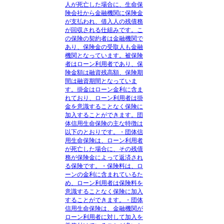
人が死亡した場合に、生命保
険会社から金融機関に保険金
が支払われ、借入人の残債務
が回収される仕組みです。こ
の保険の契約者は金融機関で
あり、保険金の受取人も金融
機関となっています。被保険
者はローン利用者であり、保
険金額は融資残高額、保険期
間は融資期間となっていま
す。掛金はローン金利に含ま
れており、ローン利用者は掛
金を意識することなく保険に
加入することができます。
団
体信用生命保険の主な特徴
は
以下のとおりです。・団体信
用生命保険は、ローン利用者
が死亡した場合に、その残債
務が保険金によって返済され
る保険です。・保険料は、ロ
ーンの金利に含まれているた
め、ローン利用者は保険料を
意識することなく保険に加入
することができます。・団体
信用生命保険は、金融機関が
ローン利用者に対して加入を