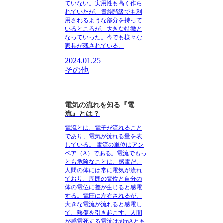
ていない。実用性も高く作ら
れていたが、貴族階級でも利
用されるような部分を持って
いるところが、大きな特徴と
なっていった。今でも様々な
家具が残されている。
2024.01.25
その他
電気の流れを知る『電
流』とは？
電流とは、電子が流れること
であり、電気が流れる量を表
している。
電流の単位はアン
ペア（A）である。電流でもっ
とも危険なことは、感電だ。
人間の体には常に電気が流れ
ており、周囲の電位と自分の
体の電位に差が生じると感電
する。電圧に左右されるが、
大きな電流が流れると感電し
て、熱傷を引き起こす。人間
が感電死する電流は50mAとも