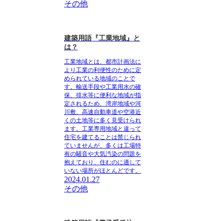
その他
建築用語『工業地域』と
は？
工業地域とは、都市計画法に
より工業の利便性のために定
められている地域のこと
で
す。輸送手段や工業用水の確
保、排水等に便利な地域が指
定されるため、湾岸地域や河
川敷、高速自動車道や空港近
くの土地等に多く見受けられ
ます。工業専用地域と違って
住宅を建てることは禁じられ
ていませんが、多くは工場特
有の騒音や大気汚染の問題を
抱えており、
住むのに適して
いない場所がほとんど
です。
2024.01.27
その他