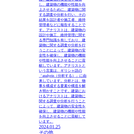
し、建築物の機能や性能を向
上させるために、建築物に関
する調査や分析を行い、その
結果を設計者や施工者、維持
管理者などに報告することで
す。アナリストは、建築物の
設計や施工、維持管理に関す
る専門知識を有しており、建
築物に関する調査や分析を行
うことによって、建築物の安
全性を確保し、建築物の機能
や性能を向上させることに貢
献しています。アナリストと
いう言葉は、ギリシャ語の
「analyein（分析する）」に由
来しています。分析とは、物
事を構成する要素や構造を解
き明かすことです。建築にお
けるアナリストは、建築物に
関する調査や分析を行うこと
によって、建築物の安全性を
確保し、建築物の機能や性能
を向上させることに貢献して
います。
2024.01.25
その他