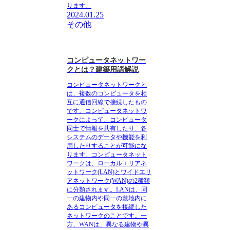
ります。
2024.01.25
その他
コンピュータネットワー
クとは？建築用語解説
コンピュータネットワーク
と
は、複数のコンピュータを相
互に通信回線で接続したもの
です。コンピュータネットワ
ークによって、コンピュータ
同士で情報を共有したり、各
システムのデータや機能を利
用したりすることが可能にな
ります。コンピュータネット
ワークは、ローカルエリアネ
ットワーク(LAN)とワイドエリ
アネットワーク(WAN)の2種類
に分類されます。LANは、同
一の建物内や同一の敷地内に
あるコンピュータを接続した
ネットワークのことです。一
方、WANは、異なる建物や異