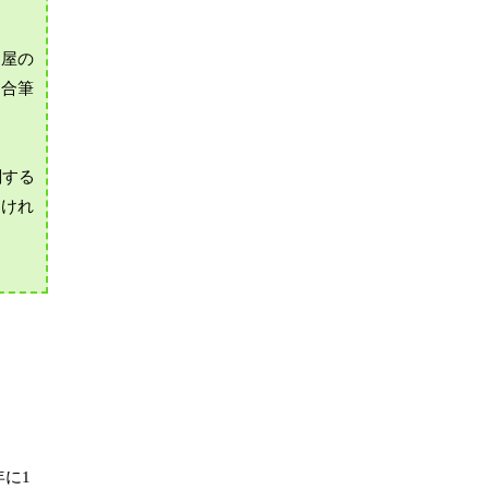
家屋の
、合筆
関する
なけれ
に1