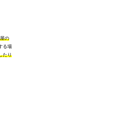
屋の
する場
したり