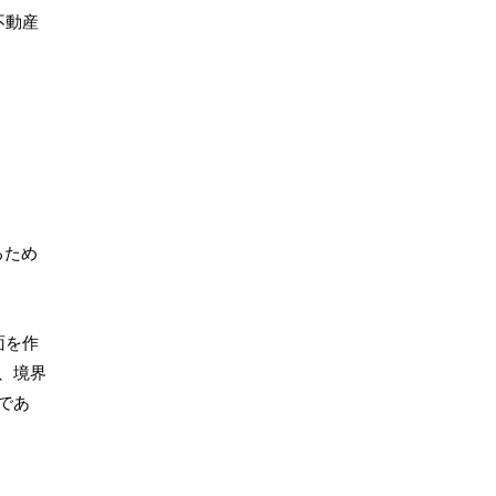
不動産
るため
面を作
、境界
であ