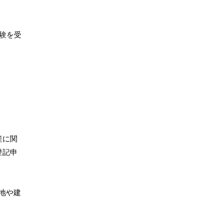
験を受
。
産に関
登記申
地や建