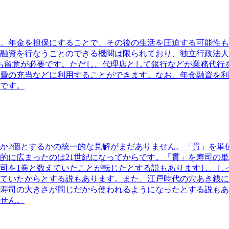
。年金を担保にすることで、その後の生活を圧迫する可能性も
融資を行なうことのできる機関は限られており、独立行政法人
も留意が必要です。ただし、代理店として銀行などが業務代行
費の充当などに利用することができます。なお、年金融資を利
です。
るか2個とするかの統一的な見解がまだありません。
「貫」を単
的に広まったのは21世紀になってからです。
「貫」を寿司の単
司を1巻と数えていたことが転じたとする説もありますし、し
ていたからとする説もあります。また、江戸時代の穴あき銭に
寿司の大きさが同じだから使われるようになったとする説もあ
せん。