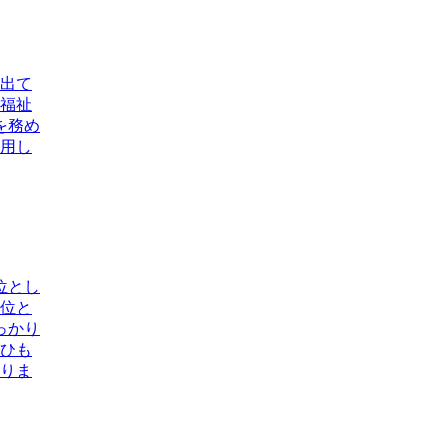
出て
福祉
を務め
用し
位とし
位と
っかり
ひも
りま