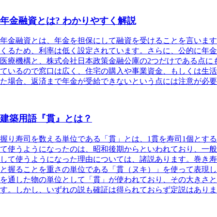
年金融資とは? わかりやすく解説
年金融資とは
、年金を担保にして融資を受けることを言います
くるため、利率は低く設定されています。さらに、公的に年金
医療機構と、株式会社日本政策金融公庫の2つだけである点に
ているので窓口は広く、住宅の購入や事業資金、もしくは生活
た場合、返済まで年金が受給できないという点には注意が必要
建築用語『貫』とは？
握り寿司を数える単位である「貫」とは、1貫を寿司1個とす
て使うようになったのは、昭和後期からといわれており、一般
して使うようになった理由については、諸説あります。
巻き寿
と握ることを重さの単位である「貫（ヌキ）」を使って表現し
を通した物の単位として「貫」が使われており、その大きさと
す。しかし、
いずれの説も確証は得られておらず定説はありま