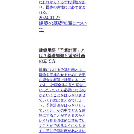
ねじれからくるずれ弾性があ
り、
固体の弾性には必ず含ま
れる
。
2024.01.27
建築の基礎知識につい
て
建築用語「予算計画」と
は？基礎知識と返済計画
の立て方
建築における予算計画とは、
建物を完成させるために必要
な資金を概算で計画すること
です。
計画全体を見た場合、
いったいいくら必要になるの
かということをはっきりさせ
ていく行動と言えるでしょ
う。予算計画がはっきりとし
ていくと、その中でどんな建
物にすることができるのかと
いう行動を具体的に進めてい
くことができるようになりま
す。逆に予算計画があいまい