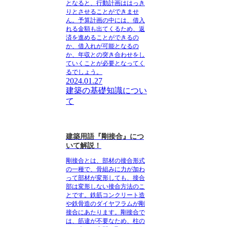
となると、行動計画ははっき
りとさせることができませ
ん。予算計画の中には、借入
れる金額も出てくるため、返
済を進めることができるの
か、借入れが可能となるの
か、年収との突き合わせをし
ていくことが必要となってく
るでしょう。
2024.01.27
建築の基礎知識につい
て
建築用語『剛接合』につ
いて解説！
剛接合とは、部材の接合形式
の一種で、骨組みに力が加わ
って部材が変形しても、接合
部は変形しない接合方法のこ
とです。
鉄筋コンクリート造
や鉄骨造のダイヤフラムが剛
接合にあたります。剛接合で
は、筋違が不要なため、柱の