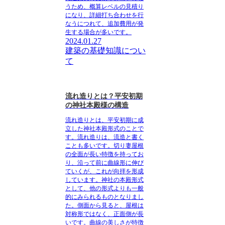
うため、概算レベルの見積り
になり、詳細打ち合わせを行
なうにつれて、追加費用が発
生する場合が多いです。
2024.01.27
建築の基礎知識につい
て
流れ造りとは？平安初期
の神社本殿様の構造
流れ造りとは、平安初期に成
立した神社本殿形式のこと
で
す。流れ造りは、流造と書く
ことも多いです。切り妻屋根
の全面が長い特徴を持ってお
り、沿って前に曲線形に伸び
ていくが、
これが向拝を形成
しています
。神社の本殿形式
として、他の形式よりも一般
的にみられるものとなりまし
た。側面から見ると、屋根は
対称形ではなく、正面側が長
いです。
曲線の美しさが特徴