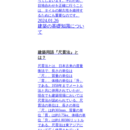
ってしまいます。そのため、
目地合わせを正確に行うこと
は、タイルの耐久性を維持す
るためにも重要なのです。
2024.01.26
建築の基礎知識につい
て
建築用語『尺貫法』と
は？
尺貫法とは、
日本古来の度量
衡法
で、長さの単位は
「尺」、質量の単位は
「貫」、体積の単位は「升」
である。1958年までメートル
法と共に併用されていたが、
現在でも建築現場においては
尺貫法が認められている
。尺
貫法の単位は、
長さの単位
「尺」は約303mm
、
質量の単
位「貫」は約3.75kg
、
体積の単
位「升」は約1.80386リットル
である。
尺貫法は東アジアに