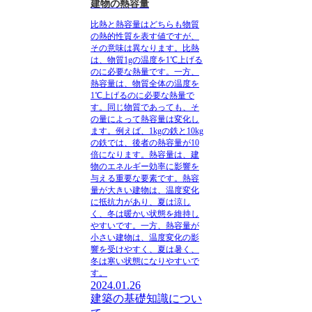
建物の熱容量
比熱と熱容量はどちらも物質
の熱的性質を表す値
ですが、
その意味は異なります。比熱
は、物質1gの温度を1℃上げる
のに必要な熱量です。一方、
熱容量は、物質全体の温度を
1℃上げるのに必要な熱量で
す。
同じ物質であっても、そ
の量によって熱容量は変化し
ます。
例えば、1kgの鉄と10kg
の鉄では、後者の熱容量が10
倍になります。
熱容量は、建
物のエネルギー効率に影響を
与える重要な要素です。
熱容
量が大きい建物は、温度変化
に抵抗力があり、夏は涼し
く、冬は暖かい状態を維持し
やすいです。一方、熱容量が
小さい建物は、温度変化の影
響を受けやすく、夏は暑く、
冬は寒い状態になりやすいで
す。
2024.01.26
建築の基礎知識につい