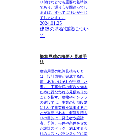
り付けなどでも重要な基準線
であり、通り心が間違ってし
まえば、すべてに狂いが生じ
てしまいます。
2024.01.25
建築の基礎知識につい
て
概算見積の概要と見積手
法
建築用語の概算見積もりと
は、設計図書が完成する以
前、あるいはそれが完成した
際に、工事金額の概数を知る
ために行なわれる見積もりの
ことを指す。
建物やインフラ
の建設では、事業の初期段階
において事業費を算出するこ
とが重要である。概算見積も
りの目的は、
発注者や設計
者、予算、与件や条件を含め
た設計スペック、施工する会
社のコストバランスなどに沿