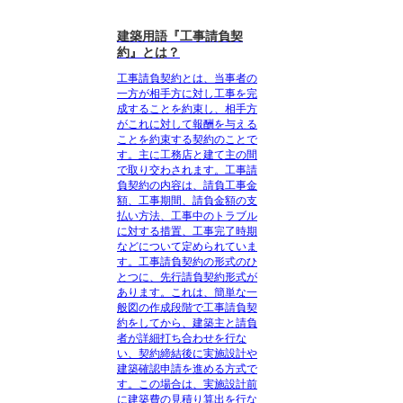
建築用語『工事請負契
約』とは？
工事請負契約とは、当事者の
一方が相手方に対し工事を完
成することを約束し、相手方
がこれに対して報酬を与える
ことを約束する契約のことで
す。
主に工務店と建て主の間
で取り交わされます。工事請
負契約の内容は、請負工事金
額、工事期間、請負金額の支
払い方法、工事中のトラブル
に対する措置、工事完了時期
などについて定められていま
す。工事請負契約の形式のひ
とつに、先行請負契約形式が
あります。これは、簡単な一
般図の作成段階で工事請負契
約をしてから、建築主と請負
者が詳細打ち合わせを行な
い、契約締結後に実施設計や
建築確認申請を進める方式で
す。この場合は、実施設計前
に建築費の見積り算出を行な