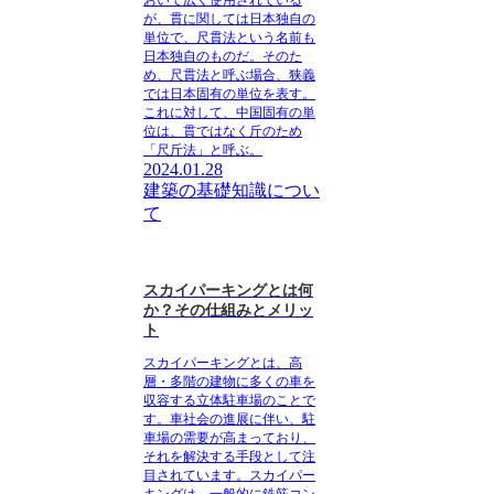
おいて広く使用されている
が、貫に関しては日本独自の
単位で、尺貫法という名前も
日本独自のものだ
。そのた
め、尺貫法と呼ぶ場合、狭義
では日本固有の単位を表す。
これに対して、中国固有の単
位は、貫ではなく斤のため
「尺斤法」と呼ぶ。
2024.01.28
建築の基礎知識につい
て
スカイパーキングとは何
か？その仕組みとメリッ
ト
スカイパーキングとは、高
層・多階の建物に多くの車を
収容する立体駐車場のこと
で
す。車社会の進展に伴い、駐
車場の需要が高まっており、
それを解決する手段として注
目されています。
スカイパー
キングは、一般的に鉄筋コン