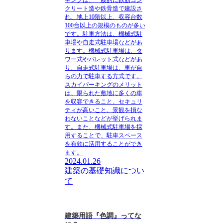
クリート造や鉄骨造で建設さ
れ、地上10階以上、収容台数
100台以上の規模のものが多い
です。駐車方法は、機械式駐
車場や自走式駐車場などがあ
ります。機械式駐車場は、タ
ワー式やパレット式などがあ
り、自走式駐車場は、車が自
らの力で駐車する方式です。
スカイパーキングのメリット
は、限られた敷地に多くの車
を収容できること、セキュリ
ティが高いこと、景観を損な
わないことなどが挙げられま
す。また、機械式駐車場を採
用することで、駐車スペース
を有効に活用することができ
ます。
2024.01.26
建築の基礎知識につい
て
建築用語『色調』ってな