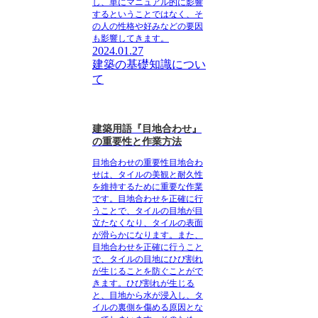
し、単にマニュアル的に影響
するということではなく、そ
の人の性格や好みなどの要因
も影響してきます。
2024.01.27
建築の基礎知識につい
て
建築用語『目地合わせ』
の重要性と作業方法
目地合わせの重要性
目地合わ
せは、タイルの美観と耐久性
を維持するために重要な作業
です。目地合わせを正確に行
うことで、タイルの目地が目
立たなくなり、タイルの表面
が滑らかになります。また、
目地合わせを正確に行うこと
で、タイルの目地にひび割れ
が生じることを防ぐことがで
きます。ひび割れが生じる
と、目地から水が浸入し、タ
イルの裏側を傷める原因とな