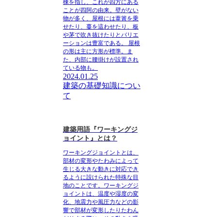
棟を指し、これが四方にある
ことが四阿の由来。壁がない
物が多く、屋根には葦簀を乗
せたり、蔓を這わせたり、板
や茅で吹き抜けたりとバリエ
ーションは豊富である。 屋根
の形は主に方形が標準。ま
た、内部に腰掛けが設置され
ている物も。
2024.01.25
建築の基礎知識につい
て
建築用語『ワーキングジ
ョイント』とは？
ワーキングジョイントとは
、
部材の変形やたわみによって
生じる大きな動きに対応でき
るように設けられた特殊な目
地のことです。
ワーキングジ
ョイント
は、温度や湿度の変
化、地震力や風圧力などの影
響で部材が変形したりたわん