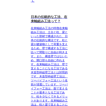
て
日本の伝統的な工法、在
来軸組み工法って？
在来軸組み工法の特徴
在来軸
組み工法は、土台と柱、梁と
いった部材で構成された、日
本の伝統的な構法です。柱と
梁が建築物として荷重を支え
るため、壁で構成する工法に
比べて間取りに自由が利きま
す。また、構造壁ではないた
め、開口部も自由に作れま
す。在来軸組み工法は、壁で
支えることになる工法である
木造型枠組壁工法とは対照的
です。木造型枠組壁工法は、
ツーバイフォー工法という名
前が浸透しています。ツーバ
イフォー工法は、面で支える
ことが基本となる工法であ
り、柱を少なくできるメリッ
トがあります。在来軸組み工
法は、柱と梁で支えることに