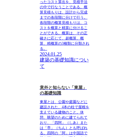
ったコスト算出を、見積手法
の中で行なうことである。
概
算見積もりは、設計から完成
までの各段階に分けて行う。
各段階の概算見積もりは、コ
ストを概算と精算に分けるこ
とができる。概算は、その正
確さに応じて、超概算、概
算、精概算の3種類に分類され
る。
2024.01.25
建築の基礎知識につい
て
意外と知らない「東屋」
の基礎知識
東屋
とは、公園や庭園などに
建設された、4本の柱で屋根を
支えている建物のこと。休
憩、眺望のために建てられて
おり、「
四阿
」（しあ）また
は「
亭
」（ちん）とも呼ばれ
る。四阿の「阿」は中国語で