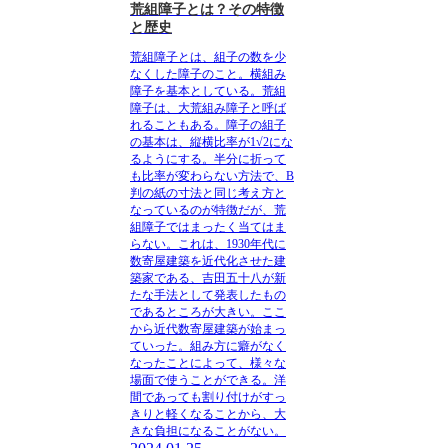
荒組障子とは？その特徴
と歴史
荒組障子とは、組子の数を少
なくした障子のこと
。横組み
障子を基本としている。荒組
障子は、大荒組み障子と呼ば
れることもある。障子の組子
の基本は、縦横比率が1√2にな
るようにする。半分に折って
も比率が変わらない方法で、B
判の紙の寸法と同じ考え方と
なっているのが特徴だが、荒
組障子ではまったく当てはま
らない。これは、
1930年代に
数寄屋建築を近代化させた建
築家である、吉田五十八が新
たな手法として発表したもの
であるところが大きい
。ここ
から近代数寄屋建築が始まっ
ていった。組み方に癖がなく
なったことによって、様々な
場面で使うことができる。洋
間であっても割り付けがすっ
きりと軽くなることから、大
きな負担になることがない。