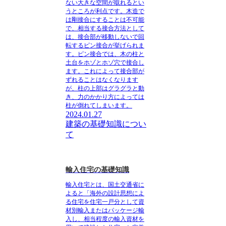
ない大きな空間が取れるとい
うところが利点です。木造で
は剛接合にすることは不可能
で、相当する接合方法として
は、接合部が移動しないで回
転するピン接合が挙げられま
す。ピン接合では、木の柱と
土台をホゾとホゾ穴で接合し
ます。これによって接合部が
ずれることはなくなります
が、柱の上部はグラグラと動
き、力のかかり方によっては
柱が倒れてしまいます。
2024.01.27
建築の基礎知識につい
て
輸入住宅の基礎知識
輸入住宅とは、国土交通省に
よると「海外の設計思想によ
る住宅を住宅一戸分として資
材別輸入またはパッケージ輸
入し、相当程度の輸入資材を