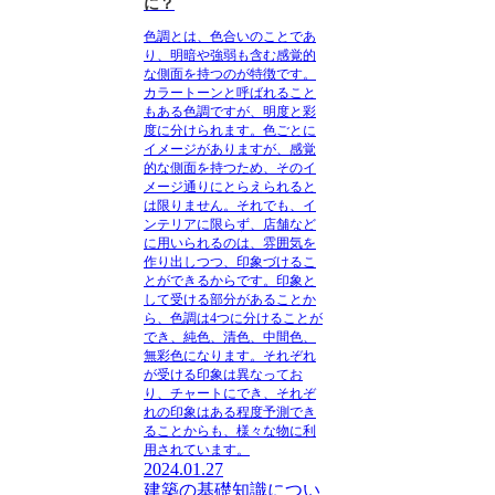
に？
色調とは、色合いのことであ
り、明暗や強弱も含む感覚的
な側面を持つのが特徴です。
カラートーンと呼ばれること
もある色調ですが、明度と彩
度に分けられます。色ごとに
イメージがありますが、感覚
的な側面を持つため、そのイ
メージ通りにとらえられると
は限りません。それでも、イ
ンテリアに限らず、店舗など
に用いられるのは、雰囲気を
作り出しつつ、印象づけるこ
とができるからです。印象と
して受ける部分があることか
ら、色調は4つに分けることが
でき、純色、清色、中間色、
無彩色になります。それぞれ
が受ける印象は異なってお
り、チャートにでき、それぞ
れの印象はある程度予測でき
ることからも、様々な物に利
用されています。
2024.01.27
建築の基礎知識につい