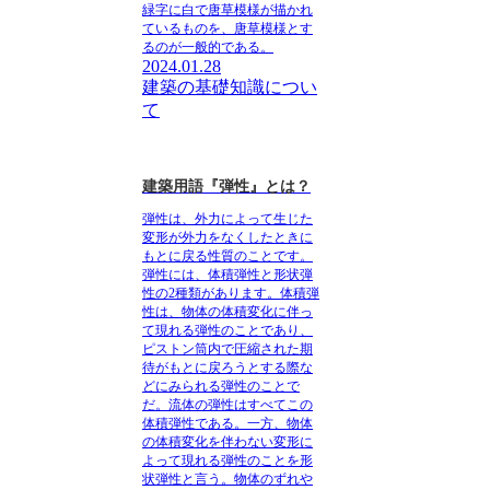
緑字に白で唐草模様が描かれ
ているものを、唐草模様とす
るのが一般的である。
2024.01.28
建築の基礎知識につい
て
建築用語『弾性』とは？
弾性は、外力によって生じた
変形が外力をなくしたときに
もとに戻る性質のこと
です。
弾性には、
体積弾性と形状弾
性の2種類
があります。
体積弾
性は、物体の体積変化に伴っ
て現れる弾性のことであり
、
ピストン筒内で圧縮された期
待がもとに戻ろうとする際な
どにみられる弾性のことで
だ。流体の弾性はすべてこの
体積弾性である。一方、
物体
の体積変化を伴わない変形に
よって現れる弾性のことを形
状弾性
と言う。物体のずれや