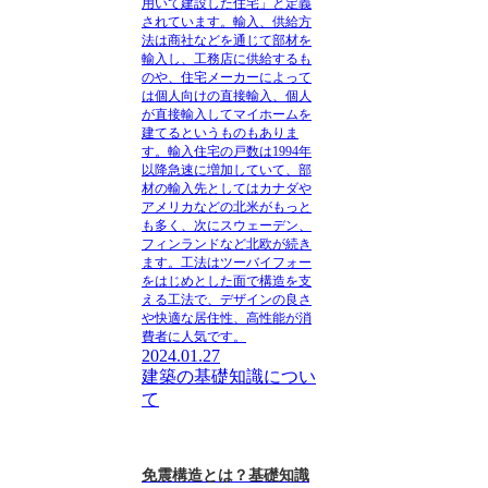
用いて建設した住宅」と定義
されています。
輸入、供給方
法は商社などを通じて部材を
輸入し、工務店に供給するも
のや、住宅メーカーによって
は個人向けの直接輸入、個人
が直接輸入してマイホームを
建てるというものもありま
す。輸入住宅の戸数は1994年
以降急速に増加していて、部
材の輸入先としてはカナダや
アメリカなどの北米がもっと
も多く、次にスウェーデン、
フィンランドなど北欧が続き
ます。工法はツーバイフォー
をはじめとした面で構造を支
える工法で、デザインの良さ
や快適な居住性、高性能が消
費者に人気です。
2024.01.27
建築の基礎知識につい
て
免震構造とは？基礎知識