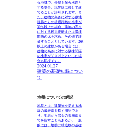
火地域で、外壁を耐火構造と
する場合、境界線に接して建
てることが許可されます。
ま
た、建物の高さに対する敷地
境界からの後退距離の比率が
30％以上の場合、建物の高さ
に対する後退距離または隣棟
間隔の比を求め、その値で評
価することとしています。
2棟
以上の建物がある場合には、
建物の高さに対する隣棟間隔
の比率が30％以上といった場
合も同様です。
2024.01.27
建築の基礎知識につい
て
地盤についての解説
地盤とは、建築物を捉える地
殻の最表部を指す用語であ
り、地表から岩石の表層部ま
でを指すこともあるが、一般
的には、地盤は構造物の基礎