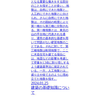
となる重要な働きをする部分
のことを指すことが多い。
地
盤は、自然にできた地盤と、
人工的にできた地盤とに分け
られ、さらに自然にできた地
盤は、その固結の程度により
第一種から第三種に分類され
る。第一種地盤とは、東京の
山の手台地に代表される通
り、通常の基本的な基礎を用
いて問題がない硬質地盤のこ
とである。それに対して、第
三種地盤は軟弱地盤で、ここ
に木造住宅を建てる場合に
は、地震などの影響を考慮し
て壁量を1.5倍に割り増しする
よう建築基準法に規定されて
いる。一方、人工地盤とは、
盛り土や捨て土のように埋め
立てた地盤を指す。
2024.01.25
建築の基礎知識につい
て