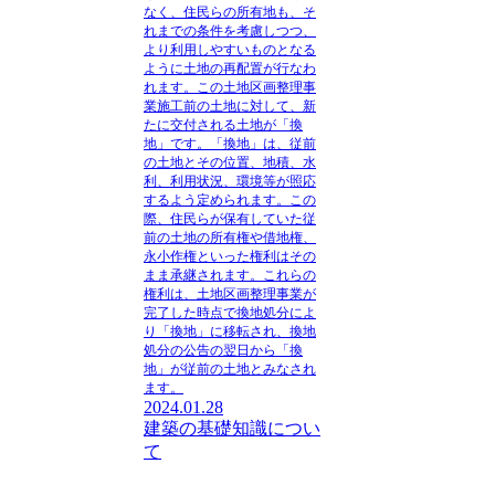
なく、住民らの所有地も、そ
れまでの条件を考慮しつつ、
より利用しやすいものとなる
ように土地の再配置が行なわ
れます。この土地区画整理事
業施工前の土地に対して、新
たに交付される土地が「換
地」です。「換地」は、従前
の土地とその位置、地積、水
利、利用状況、環境等が照応
するよう定められます。この
際、住民らが保有していた従
前の土地の所有権や借地権、
永小作権といった権利はその
まま承継されます。これらの
権利は、土地区画整理事業が
完了した時点で換地処分によ
り「換地」に移転され、換地
処分の公告の翌日から「換
地」が従前の土地とみなされ
ます。
2024.01.28
建築の基礎知識につい
て