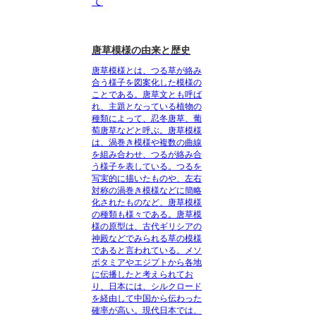
て
唐草模様の由来と歴史
唐草模様とは、
つる草が絡み
合う様子を図案化した模様
の
ことである。唐草文とも呼ば
れ、主題となっている植物の
種類によって、忍冬唐草、葡
萄唐草などと呼ぶ。唐草模様
は、
渦巻き模様や複数の曲線
を組み合わせ、つるが絡み合
う様子を表している
。つるを
写実的に描いたものや、左右
対称の渦巻き模様などに簡略
化されたものなど、唐草模様
の種類も様々である。唐草模
様の原型は、
古代ギリシアの
神殿などでみられる草の模様
であると言われている。メソ
ポタミアやエジプトから各地
に伝播したと考えられてお
り、
日本には、シルクロード
を経由して中国から伝わった
確率が高い
。現代日本では、