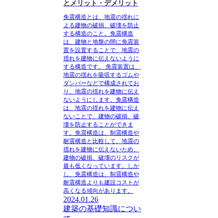
とメリット・デメリット
免震構造とは、地震の揺れに
よる建物の破損、破壊を防止
する構造のこと。免震構造
は、建物と地盤の間に免震装
置を設置することで、地震の
揺れを建物に伝えないように
する構造です。
免震装置は、
地震の揺れを吸収するゴムや
ダンパーなどで構成されてお
り、地震の揺れを建物に伝え
ないようにします。免震構造
は、地震の揺れを建物に伝え
ないことで、建物の破損、破
壊を防止することができま
す。免震構造は、制震構造や
耐震構造と比較して、地震の
揺れを建物に伝えないため、
建物の破損、破壊のリスクが
最も低くなっています。しか
し、免震構造は、制震構造や
耐震構造よりも建設コストが
高くなる傾向があります。
2024.01.26
建築の基礎知識につい