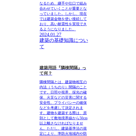
なるため、継手や仕口で組み
合わせていくことが重要とな
っていました。しかし、現在
では建築金物を使い接続して
おり、高い耐震性を実現でき
るようになりました。
2024.01.27
建築の基礎知識につい
て
建築用語『隣棟間隔』っ
て何？
隣棟間隔とは、
建築物相互の
内法（うちのり）間隔のこと
です
。日照や視界、採光の確
保、火災などの災害に関する
安全性、プライバシーの確保
などを考慮して決定されま
す。建物を建築する際は、原
則として敷地境界線から50cm
以上離さなければなりませ
ん。ただし、建築基準法の規
定により、準防火地域内や防