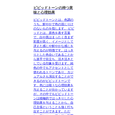
ビビッドトーンの持つ意
味と心理効果
ビビッドトーンとは、色調の
うち、鮮やかで色の混じりけ
のないものを指します。
ビビ
ッドとは、原色を表す言葉
で、白や黒はまったく含まず
彩度が高く、イメージとして
冴えた感じや鮮やかな感じを
与えるのが特徴です。はっき
りとした色合いであることか
ら派手で目立ち、活き活きと
している印象を受けます。純
色の中でもアクセントとして
使われるトーンであり、カジ
ュアルさも演出することがで
きるのがビビッドトーンで
す。色には様々な心理効果を
与えることが分かっています
が、その中でもビビッドトー
ンは積極的ではっきりした心
理効果を与えることから、自
己主張ということも強く打ち
出すことができます。ただ