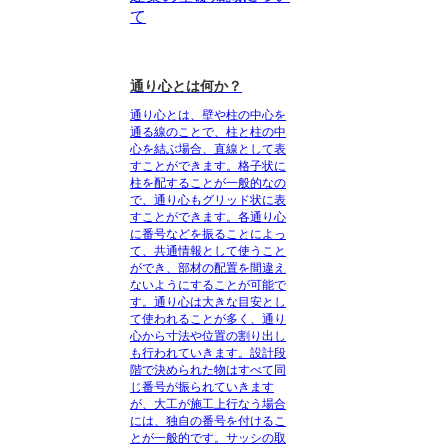
て
通り心とは何か？
通り心
とは、壁や柱の中心を
通る線のことで、柱と柱の中
心を結ぶ場合、直線として表
すことができます。格子状に
柱を配することが一般的なの
で、通り心もグリッド状に表
すことができます。各通り心
に番号などを振ることによっ
て、共通情報として使うこと
ができ、部材の配置を間違え
ないようにすることが可能で
す。通り心は大きな目安とし
て使われることが多く、通り
心から寸法や位置の割り出し
も行われていきます。設計段
階で決められた物はすべて同
じ番号が振られていきます
が、大工が施工上行なう場合
には、独自の番号を付けるこ
とが一般的です。サッシの取