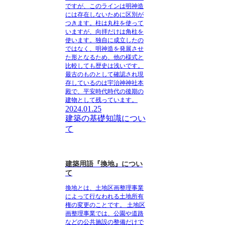
ですが、このラインは明神造
には存在しないために区別が
つきます。柱は丸柱を使って
いますが、
向拝だけは角柱を
使います
。独自に成立したの
ではなく、明神造を発展させ
た形となるため、他の様式と
比較しても歴史は浅いです。
最古のものとして確認され現
存しているのは宇治神神社本
殿で、平安時代時代の後期の
建物として残っています
。
2024.01.25
建築の基礎知識につい
て
建築用語『換地』につい
て
換地とは、土地区画整理事業
によって行なわれる土地所有
権の変更のことです。
土地区
画整理事業では、公園や道路
などの公共施設の整備だけで