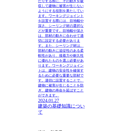
だりする際に、その動きを吸
収して建物に被害が生じない
ようにする役割を果たしてい
ます。
ワーキングジョイント
を設置する際には、目地幅や
深さ、シーリング材の選択な
どが重要です。目地幅や深さ
は、部材の動きに合わせて適
切に設定する必要がありま
す。また、シーリング材は、
部材の動きに追従性のある柔
軟性があり、接着力や耐久性
に優れたものを選ぶ必要があ
ります。
ワーキングジョイン
ト
は、建物の安全性を確保す
るために必要な重要な部材で
す。適切に設置することで、
建物に被害が生じることを防
ぎ、建物の寿命を延ばすこと
ができます。
2024.01.27
建築の基礎知識につい
て