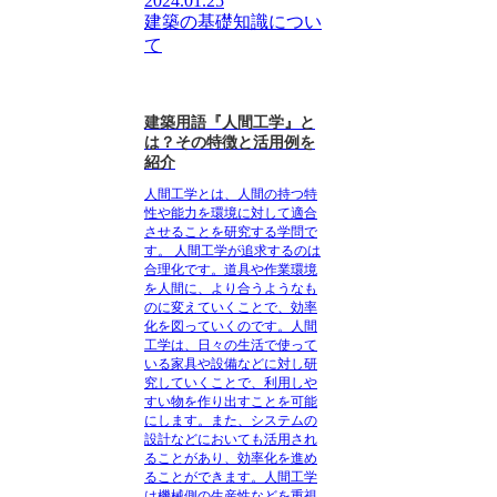
2024.01.25
建築の基礎知識につい
て
建築用語『人間工学』と
は？その特徴と活用例を
紹介
人間工学とは、人間の持つ特
性や能力を環境に対して適合
させることを研究する学問で
す。
人間工学が追求するのは
合理化です。道具や作業環境
を人間に、より合うようなも
のに変えていくことで、効率
化を図っていくのです。人間
工学は、日々の生活で使って
いる家具や設備などに対し研
究していくことで、利用しや
すい物を作り出すことを可能
にします。また、システムの
設計などにおいても活用され
ることがあり、効率化を進め
ることができます。人間工学
は機械側の生産性などを重視