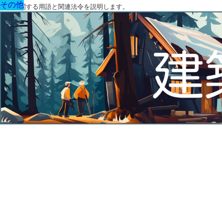
その他
その他
その他
その他
その他
その他
その他
建築に関する用語と関連法令を説明します。