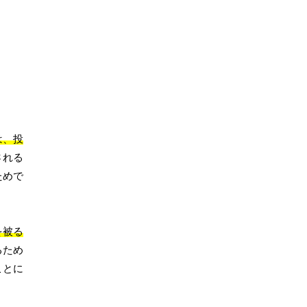
は、投
される
ためで
を被る
るため
ことに