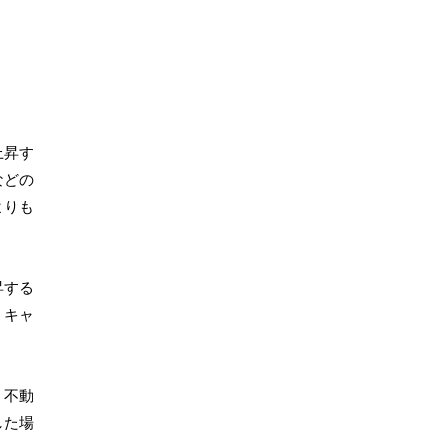
上昇す
などの
よりも
昇する
、キャ
。不動
した場