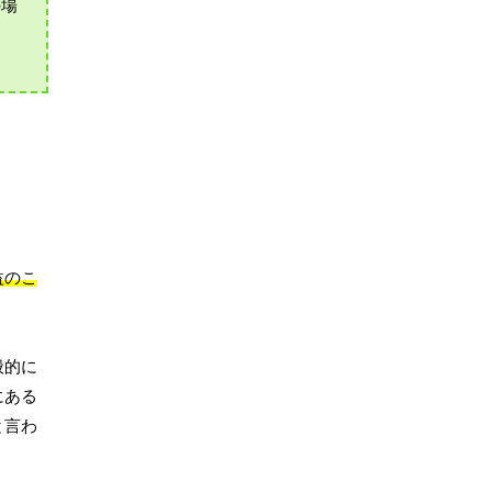
の場
益のこ
般的に
にある
と言わ