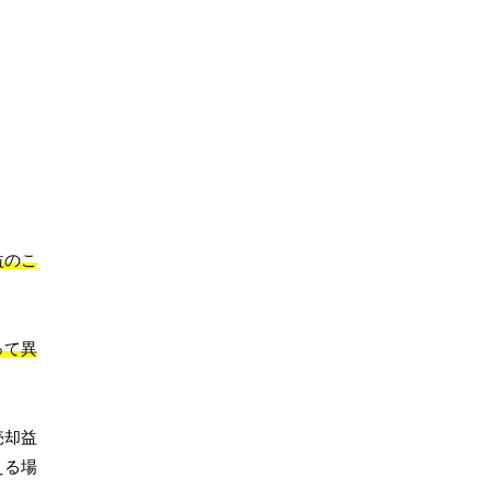
益のこ
って異
売却益
える場