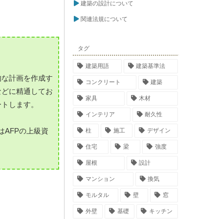
建築の設計について
関連法規について
タグ
建築用語
建築基準法
的な計画を作成す
コンクリート
建築
などに精通してお
家具
木材
ートします。
インテリア
耐久性
AFPの上級資
柱
施工
デザイン
住宅
梁
強度
屋根
設計
マンション
換気
モルタル
壁
窓
外壁
基礎
キッチン