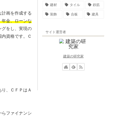
建材
タイル
鉄筋
な計画を作成する
装飾
合板
建具
、年金、ローンな
ングをし、実現の
サイト運営者
国内資格です。Ｃ
建築の研究家
あり、ＣＦＰはＡ
からファイナンシ