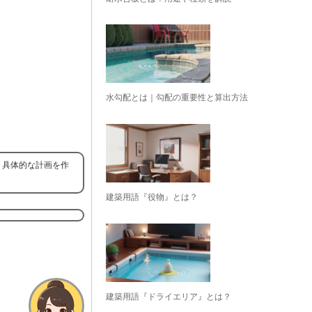
水勾配とは｜勾配の重要性と算出方法
、具体的な計画を作
建築用語『役物』とは？
建築用語『ドライエリア』とは？