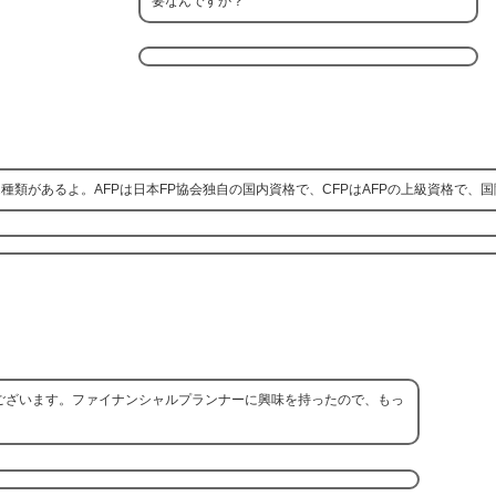
要なんですか？
2種類があるよ。AFPは日本FP協会独自の国内資格で、CFPはAFPの上級資格で、
ございます。ファイナンシャルプランナーに興味を持ったので、もっ
。