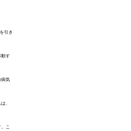
を引き
移動す
の病気
れは、
す。こ