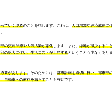
がっていく現象
のことを指します。これは、
人口増加や経済成長に
す。
市部の交通渋滞や大気汚染が悪化
します。また、
緑地が減少するこ
市部の拡大に伴い、生活コストが上昇する
ということも少なくあり
る必要があります
。そのためには、
都市計画を適切に行い、都市部
し、自動車への依存を減らす
ことも有効です。