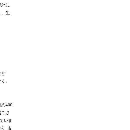
郊外に
し、生
など
なく、
400
起こさ
ていま
が、市