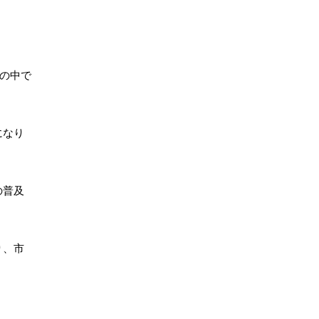
の中で
になり
の普及
り、市