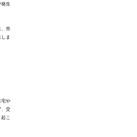
が発生
は、市
生しま
住宅や
ず、交
き起こ