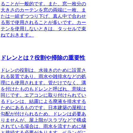
ることが一般的
です。また、窓一枚分の
大きさのカーテンを窓の両端に一枚、ま
たは一組ずつつり下げ、真ん中で合わせ
る形で使用されることが多いです。カー
テンを使用しないときは、タッセルで束
ねておきます。
ドレンとは？役割や掃除の重要性
ドレンの役割
は、水抜きのために設置さ
れる装置であり、雨水や雑排水などの処
理にも使用されます。管だけでなく、溝
を付けたものもドレンと呼ばれ、意味は
同じです。エアコンに取り付けられてい
るドレンは、結露による廃液を排水する
ためにあるものです。日本建築の屋根は
勾配が付けられるため、ドレンは必要あ
りませんが、屋上階がスラブなどで構成
されている場合は、雨水を流すために樋
と接続する必要があります。ベランダに