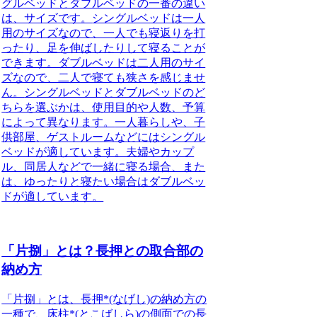
グルベッドとダブルベッドの一番の違い
は、サイズです。
シングルベッドは一人
用のサイズなので、一人でも寝返りを打
ったり、足を伸ばしたりして寝ることが
できます。ダブルベッドは二人用のサイ
ズなので、二人で寝ても狭さを感じませ
ん。
シングルベッドとダブルベッドのど
ちらを選ぶかは、使用目的や人数、予算
によって異なります。
一人暮らしや、子
供部屋、ゲストルームなどにはシングル
ベッドが適しています。夫婦やカップ
ル、同居人などで一緒に寝る場合、また
は、ゆったりと寝たい場合はダブルベッ
ドが適しています。
「片捌」とは？長押との取合部の
納め方
「片捌」とは、長押*
(なげし)
の納め方の
一種で、床柱*
(とこばしら)
の側面での
長