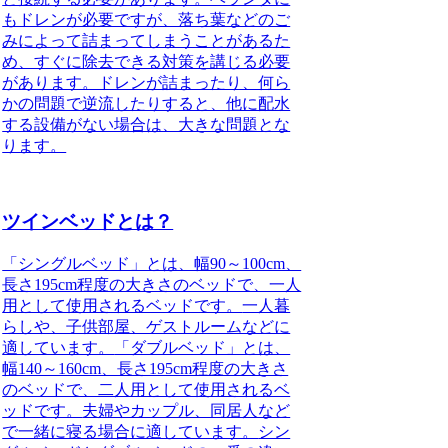
もドレンが必要ですが、落ち葉などのご
みによって詰まってしまうことがあるた
め、すぐに除去できる対策を講じる必要
があります。ドレンが詰まったり、何ら
かの問題で逆流したりすると、他に配水
する設備がない場合は、大きな問題とな
ります。
ツインベッドとは？
「シングルベッド」とは、幅90～100cm、
長さ195cm程度の大きさのベッドで、一人
用として使用されるベッドです。
一人暮
らしや、子供部屋、ゲストルームなどに
適しています。
「ダブルベッド」とは、
幅140～160cm、長さ195cm程度の大きさ
のベッドで、二人用として使用されるベ
ッドです。
夫婦やカップル、同居人など
で一緒に寝る場合に適しています。
シン