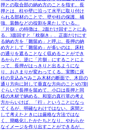
押との取合部の納め方のこと
を指す。
長
押とは、
柱や壁に沿って水平に取り付け
られる部材
のことで、
壁や柱の保護、補
強、装飾
などの役割を果たしている。
「片捌」の特徴は、2面だけ回すこと
にあ
る。3面回すと
「枕捌き」
、正面だけにす
る納め方を
「雛留め」
と呼ぶ。
長押の納
め方として「雛留め」が多いのは、床柱
の通りを遮ることなく収めることができ
るから
だ。
逆に「片捌」にすることによ
って、長押がはっきりと出るようにな
り、おさまりが変わってくる
。実際に
床
柱の見込み*
(みこみ木材の断面で、木目の
通り方向に対して垂直な方向のこと)
の7割
ぐらいで長押を留めて、小口は長押と同
様の木材で納める。
和室の真行草の考え
方からいけば、
「行」
ということになっ
てくるが、明確なわけではない。
床間と
して考えたときには厳格な方法ではな
く、簡略化したかたちとなり、やわらか
なイメージを作り出すことができるが、