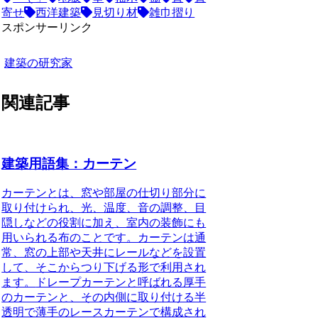
寄せ
西洋建築
見切り材
雑巾摺り
スポンサーリンク
建築の研究家
関連記事
建築用語集：カーテン
カーテンとは、
窓や部屋の仕切り部分に
取り付けられ、光、温度、音の調整、目
隠しなどの役割に加え、室内の装飾にも
用いられる布
のことです。カーテンは通
常、窓の上部や天井にレールなどを設置
して、そこからつり下げる形で利用され
ます。
ドレープカーテンと呼ばれる厚手
のカーテンと、その内側に取り付ける半
透明で薄手のレースカーテンで構成され