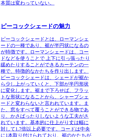
本質は変わっていない。
ピーコックシェードの魅力
ピーコックシェードとは、ローマンシェ
ードの一種であり、裾が半円状になるの
が特徴です。
ローマンシェードは、コー
ドなどを使うことで 上下に引っ張ったり
緩めたりすることができるカーテンの一
種で、特徴的なかたちを作り出します。
ピーコックシェードは、シェードが裾か
ら少し上がっていくと、下部が半円形状
に変化します。裾まで下ろせば、フラッ
トな形状になることから、シャープシェ
ードと変わらないと言われています。ま
た、
窓をすべて覆うことができる物であ
り、かさばったりしないような工夫がさ
れています。基本的に仕上がり丈は幅に
対して1.7倍以上必要です。
コードは中央
に1本取り付けられており、裾のかたちが