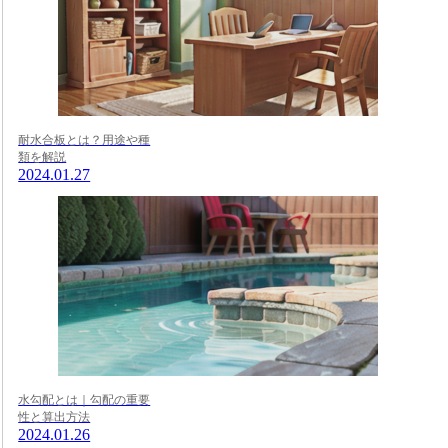
耐水合板とは？用途や種
類を解説
2024.01.27
水勾配とは｜勾配の重要
性と算出方法
2024.01.26