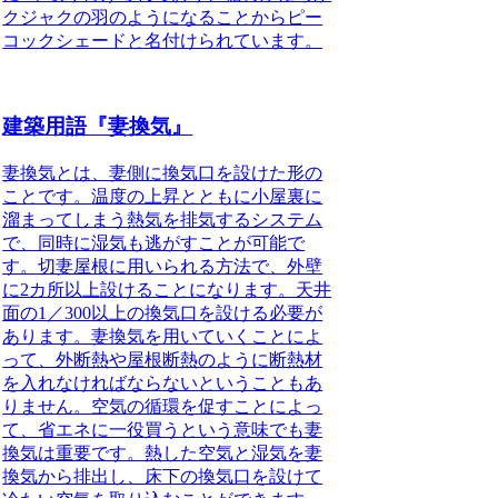
クジャクの羽のようになることからピー
コックシェードと名付けられています。
建築用語『妻換気』
妻換気とは、妻側に換気口を設けた形の
ことです。
温度の上昇とともに小屋裏に
溜まってしまう熱気を排気するシステム
で、同時に湿気も逃がすことが可能で
す。切妻屋根に用いられる方法で、外壁
に2カ所以上設けることになります。天井
面の1／300以上の換気口を設ける必要が
あります。妻換気を用いていくことによ
って、外断熱や屋根断熱のように断熱材
を入れなければならないということもあ
りません。空気の循環を促すことによっ
て、省エネに一役買うという意味でも妻
換気は重要です。熱した空気と湿気を妻
換気から排出し、床下の換気口を設けて