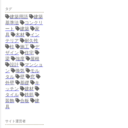
タグ
建築用語
建築
基準法
コンクリ
ート
建築
家
具
木材
イン
テリア
耐久性
柱
施工
デ
ザイン
住宅
梁
強度
屋根
設計
マンショ
ン
換気
モル
タル
壁
窓
外壁
基礎
キ
ッチン
建材
タイル
鉄筋
装飾
合板
建
具
サイト運営者