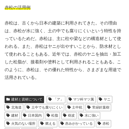
赤松の活用例
赤松は、古くから日本の建築に利用されてきた。その理由
は、赤松が水に強く、土の中でも腐りにくいという特性を持
っているためだ。赤松は、主に柱や梁などの構造材として使
われる。また、赤松はヤニが出やすいことから、防水材とし
て使われることもある。近年では、赤松のヤニを抽出・加工
した松脂が、接着剤や塗料として利用されることもある。こ
のように、赤松は、その優れた特性から、さまざまな用途で
活用されている。
建材と資材について
「ア」
マツ科マツ属
ヤニ
北海道
土中でも腐りにくい
土中杭
常緑針葉樹
建材
日本国内
松脂
樹皮
水に強い
火気のない場所
燃える
赤みがかっている
赤松