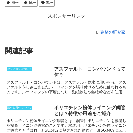
雄松
雌松
黒松
スポンサーリンク
建築の研究家
関連記事
アスファルト・コンパウンドって
建材と資材について
何？
アスファルト・コンパウンドは、アスファルト防水に用いられ、アス
ファルトをしみこませたルーフィングを張り付けるために使われるも
のです。
ルーフィングの下層になり、動植物油や鉱物粉などを使用し
ており、耐熱性や弾性を高めています。
また、高い接着性を持ってい
るため、伸縮目地にも使われることがあります。アスファルト防水に
とってアスファルト・コンパウンドは重要な層であり、風化すると保
ポリエチレン粉体ライニング鋼管
建材と資材について
護することができなくなります。
この状態になると、防止改修が必要
とは？特徴や用途をご紹介
となります。
建築物に対するライフサイクルコストを抑えるために
も、早期の部分改修が必要で、特に目視できる場合には、定期的に行
ポリエチレン粉体ライニング鋼管とは、鋼管にポリエチレンを被覆し
なうことが重要です。
た樹脂ライニング鋼管のことです。
水道用ポリエチレン粉体ライニン
グ鋼管とも呼ばれ、JISG3452に規定された鋼管と、JISG3469に規定