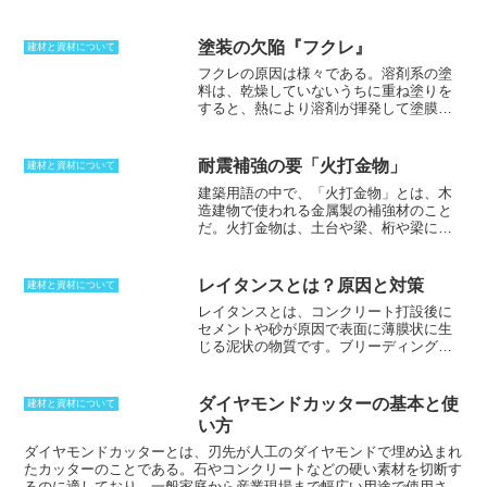
された品質のポリエチレンを使用しています。鋼管の高い機械的強度
と、ポリエチレンの高い耐食性を併せ持った、常温水の使用を前提と
した防食鋼管の配管材料です。環境リサイクル性に優れていることに
塗装の欠陥『フクレ』
建材と資材について
加え、転造ネジ加工の適用が可能になったことで耐震や耐久性に優れ
フクレの原因
は様々である。
溶剤系の塗
た配管システムの構築ができるようになりました。外面の処理方法に
料
は、乾燥していないうちに重ね塗りを
よりPA、PB、PDの3種類があり、Aは一次防錆塗装、Bは亜鉛メッ
すると、熱により溶剤が揮発して塗膜を
キ、Dはポリエチレン被覆です。
押し上げてしまい、フクレが発生するこ
とがある。また、
リシンやスタッコ
など
の表面がザラザラな場合、下塗りによっ
耐震補強の要「火打金物」
建材と資材について
て完全に下地が覆われないため微細な巣
建築用語の中で、「火打金物」とは、
木
穴からの湿気や空気が塗装面を押し上げ
造建物で使われる金属製の補強材のこと
て、フクレが発生する。この場合、冬場
だ
。火打金物は、土台や梁、桁や梁に取
に異常がでなくても、時間が経過して気
り付けられる物を火打ち梁と呼んでお
温があがる夏場にフクレが出るのが特徴
り、水平に直行する梁や土台に使われて
である。他にも年数が経過して塗り替え
いる部材に対して、火打ち材は斜めに渡
る際に、洗浄が不足すると、塗り重ね層
レイタンスとは？原因と対策
建材と資材について
すように使う部材であった。これを金物
にカビが発生してフクレが起こることも
レイタンスとは
、コンクリート打設後に
にして効果を高めた物が火打金物だ。角
ある。
セメントや砂が原因で表面に薄膜状に生
に使っていくだけで、部材のゆがみを防
じる泥状の物質です。ブリーディングに
ぐことができるようになるため、地震に
伴い、内部の微細な粒子が浮上してコン
対して耐性を持たすことができるように
クリート表面に脆弱なレイタンスの層が
なる。そこで、建物の四隅に火打金物を
形成されます。多孔質で脆弱なため、打
使うことで補強することが可能だ。筋交
ダイヤモンドカッターの基本と使
建材と資材について
ち継ぎ面にあると躯体の接着を阻害し、
いを入れることができないような場所に
い方
ひび割れの原因となるため、打ち継ぎの
使われることが多く、補強材の結合部に
前に取り除く必要があります。コンクリ
ダイヤモンドカッターとは、
刃先が人工のダイヤモンドで埋め込まれ
は品質の高いことを表すZマーク金物を使
ート打設時に必要以上の加水が行なわれ
たカッター
のことである。石やコンクリートなどの硬い素材を切断す
うということが、事実上の義務付けにな
た際に特に発生しやすいです。
るのに適しており、一般家庭から産業現場まで幅広い用途で使用され