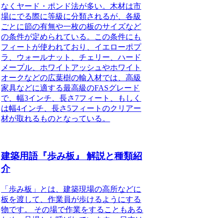
なくヤード・ポンド法が多い。木材は市
場にでる際に等級に分類されるが、各級
ごとに節の有無や一枚の板のサイズなど
の条件が定められている。この条件にも
フィートが使われており、
イエローポプ
ラ、ウォールナット、チェリー、ハード
メープル、ホワイトアッシュやホワイト
オークなどの広葉樹の輸入材では、高級
家具などに適する最高級のFASグレード
で、幅3インチ、長さ7フィート、もしく
は幅4インチ、長さ5フィートのクリアー
材が取れるものとなっている。
建築用語『歩み板』 解説と種類紹
介
「歩み板」とは、建築現場の高所などに
板を渡して、作業員が歩けるようにする
物です。
その場で作業をすることもある