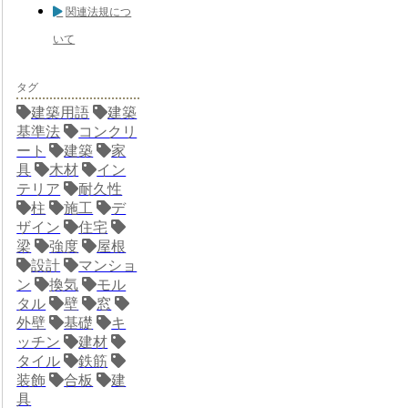
関連法規につ
いて
タグ
建築用語
建築
基準法
コンクリ
ート
建築
家
具
木材
イン
テリア
耐久性
柱
施工
デ
ザイン
住宅
梁
強度
屋根
設計
マンショ
ン
換気
モル
タル
壁
窓
外壁
基礎
キ
ッチン
建材
タイル
鉄筋
装飾
合板
建
具