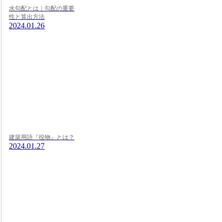
水勾配とは｜勾配の重要
性と算出方法
2024.01.26
建築用語『役物』とは？
2024.01.27