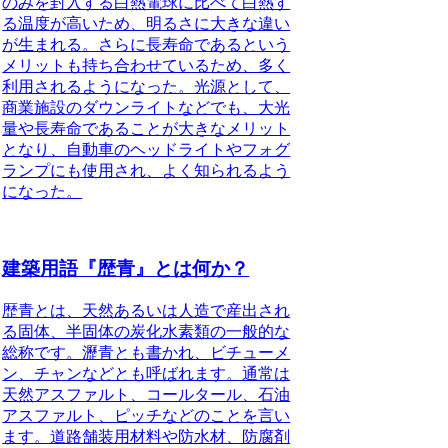
のみを封入する白熱電球に比べて白熱す
る温度が高いため、明るさに大きな違い
が生まれる。さらに長寿命であるという
メリットも持ち合わせているため、多く
利用されるようになった。光源として、
商業施設のダウンライトなどでも、大光
量や長寿命であることが大きなメリット
となり、自動車のヘッドライトやフォグ
ランプにも使用され、よく知られるよう
になった。
建築用語『歴青』とは何か？
歴青
とは、天然あるいは人造で産出され
る固体、半固体の炭化水素類の一般的な
総称です。瀝青とも書かれ、ビチューメ
ン、チャンなどとも呼ばれます。通常は
天然アスファルト、コールタール、石油
アスファルト、ピッチなどのことを言い
ます。道路舗装用材料や防水材、防腐剤