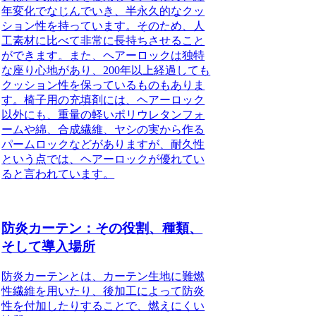
年変化でなじんでいき、半永久的なクッ
ション性を持っています。そのため、人
工素材に比べて非常に長持ちさせること
ができます。また、ヘアーロックは独特
な座り心地があり、200年以上経過しても
クッション性を保っているものもありま
す。椅子用の充填剤には、ヘアーロック
以外にも、重量の軽いポリウレタンフォ
ームや綿、合成繊維、ヤシの実から作る
パームロックなどがありますが、耐久性
という点では、ヘアーロックが優れてい
ると言われています。
防炎カーテン：その役割、種類、
そして導入場所
防炎カーテンとは、カーテン生地に難燃
性繊維を用いたり、後加工によって防炎
性を付加したりすることで、燃えにくい