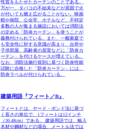
性質をもたせたカーテンのことである。
万が一、タバコの不始末などが原因で火
が付いても燃え広がることがない。映画
館や病院、公会堂、ホテルなど、不特定
多数の人が集まる施設においては消防法
の定める「防炎カーテン」を使うことが
義務付けられている。また、一般家庭で
も安全性に対する意識が高まり、台所や
子供部屋、高齢者の居室などに「防炎カ
ーテン」を付けるケースが増えている。
なお、消防法施行規則に基づく防炎性能
試験に合格した「防炎カーテン」には、
防炎ラベルが付けられている。
建築用語『フィート／ft』
フィートとは、ヤード・ポンド法に基づ
く長さの単位で、1フィートは12インチ
（30.48cm）である。
建築用語では、輸入
木材や鋼材などの場合、メートル法では