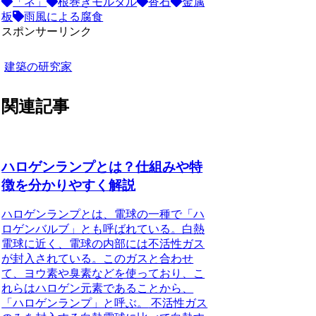
「ネ」
根巻きモルタル
沓石
金属
板
雨風による腐食
スポンサーリンク
建築の研究家
関連記事
ハロゲンランプとは？仕組みや特
徴を分かりやすく解説
ハロゲンランプとは、電球の一種で「ハ
ロゲンバルブ」とも呼ばれている。白熱
電球に近く、電球の内部には不活性ガス
が封入されている。このガスと合わせ
て、ヨウ素や臭素などを使っており、こ
れらはハロゲン元素であることから、
「ハロゲンランプ」と呼ぶ。
不活性ガス