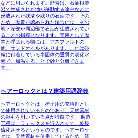
などに用いられます。歴青は、石油根源
岩で生成された油が移動する途中などに
形成された残渣や残りの石油です。その
ため、歴青が認められた場合には、その
地下深部か周辺部で石油が生成されてい
ることの指標となります。実用として歴
青と呼ばれる物には、アスファルトの
他、サンドオイルがあります。これは砂
粒に付着している半固体の重質の炭化水
素で、加温することで砂と分離できま
す。
ヘアーロックとは？建築用語辞典
ヘアーロックとは、椅子用の充填剤とし
て使用されているものであり、天然素材
の獣毛を用いている点が特徴です。
製造
工程は、ラテックスを混入させて、乾燥
硫化させるというものです。ヘアーロッ
クは、天然素材を使用しているため、経