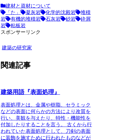
建材と資材について
「た」
凝灰岩
化学的沈殿岩
堆積
岩
有機的堆積岩
石灰岩
砂岩
砕屑
岩
粘板岩
スポンサーリンク
建築の研究家
関連記事
建築用語『表面処理』
表面処理とは、金属や樹脂、セラミック
などの表面に何らかの方法により改質を
行い、美観を与えたり、特性・機能性を
付加したりすることを言う。
古くから行
われていた表面処理として、刀剣の表面
に装飾を施すために行われたものなどが