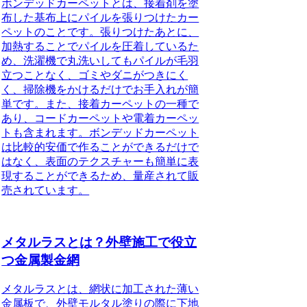
ボンデッドカーペットとは、接着剤を塗
布した基布上にパイルを張りつけたカー
ペットのことです。
張りつけたあとに、
加熱することでパイルを圧着しているた
め、洗濯機で丸洗いしてもパイルが毛羽
立つことなく、ゴミやダニがつきにく
く、掃除機をかけるだけでお手入れが簡
単です。また、接着カーペットの一種で
あり、コードカーペットや電着カーペッ
トも含まれます。ボンデッドカーペット
は比較的安価で作ることができるだけで
はなく、表面のテクスチャーも簡単に表
現することができるため、量産されて販
売されています。
メタルラスとは？外壁施工で役立
つ金属製金網
メタルラスとは、網状に加工された薄い
金属板で、外壁モルタル塗りの際に下地