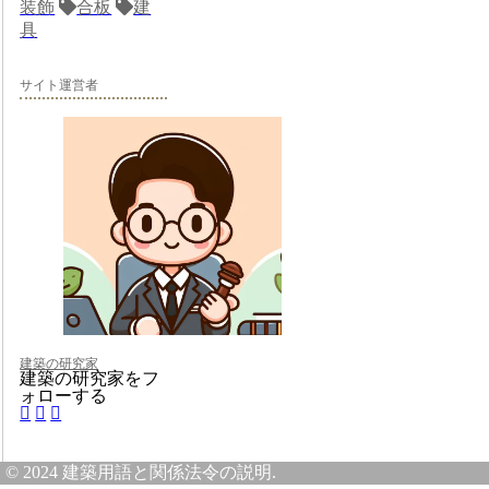
装飾
合板
建
具
サイト運営者
建築の研究家
建築の研究家をフ
ォローする
© 2024 建築用語と関係法令の説明.