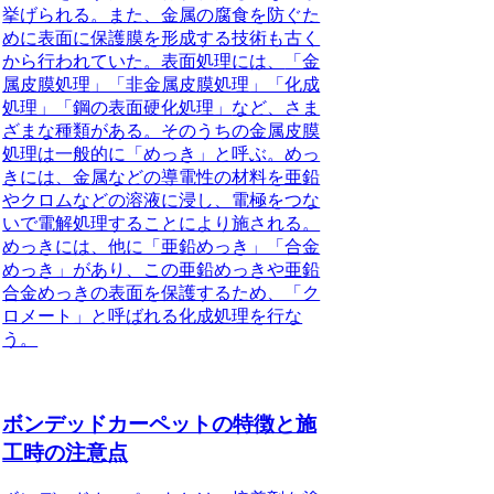
挙げられる。また、金属の腐食を防ぐた
めに表面に保護膜を形成する技術も古く
から行われていた。表面処理には、
「金
属皮膜処理」「非金属皮膜処理」「化成
処理」「鋼の表面硬化処理」
など、さま
ざまな種類がある。そのうちの金属皮膜
処理は一般的に「めっき」と呼ぶ。めっ
きには、金属などの導電性の材料を亜鉛
やクロムなどの溶液に浸し、電極をつな
いで電解処理することにより施される。
めっきには、他に「亜鉛めっき」「合金
めっき」があり、この亜鉛めっきや亜鉛
合金めっきの表面を保護するため、「ク
ロメート」と呼ばれる化成処理を行な
う。
ボンデッドカーペットの特徴と施
工時の注意点