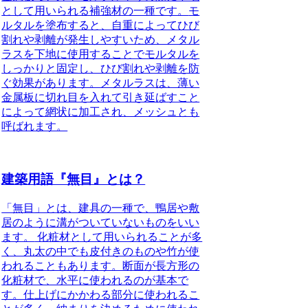
として用いられる補強材の一種です。
モ
ルタルを塗布すると、自重によってひび
割れや剥離が発生しやすいため、メタル
ラスを下地に使用することでモルタルを
しっかりと固定し、ひび割れや剥離を防
ぐ効果があります。メタルラスは、薄い
金属板に切れ目を入れて引き延ばすこと
によって網状に加工され、メッシュとも
呼ばれます。
建築用語『無目』とは？
「無目」とは、建具の一種で、鴨居や敷
居のように溝がついていないものをいい
ます。
化粧材として用いられることが多
く、丸太の中でも皮付きのものや竹が使
われることもあります。断面が長方形の
化粧材で、水平に使われるのが基本で
す。仕上げにかかわる部分に使われるこ