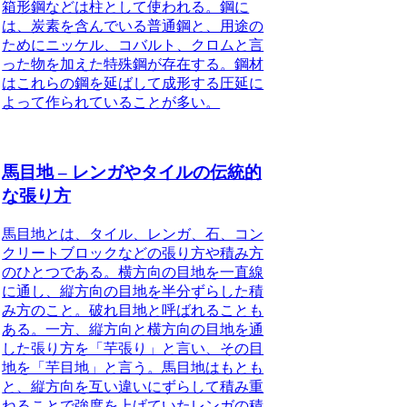
箱形鋼などは柱として使われる。鋼に
は、炭素を含んでいる普通鋼と、用途の
ためにニッケル、コバルト、クロムと言
った物を加えた特殊鋼が存在する。鋼材
はこれらの鋼を延ばして成形する圧延に
よって作られていることが多い。
馬目地 – レンガやタイルの伝統的
な張り方
馬目地とは、タイル、レンガ、石、コン
クリートブロックなどの張り方や積み方
のひとつ
である。横方向の目地を一直線
に通し、縦方向の目地を半分ずらした積
み方のこと。破れ目地と呼ばれることも
ある。一方、縦方向と横方向の目地を通
した張り方を「芋張り」と言い、その目
地を「芋目地」と言う。馬目地はもとも
と、縦方向を互い違いにずらして積み重
ねることで強度を上げていたレンガの積