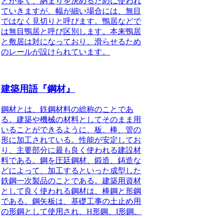
とが多く、納まりを決めるために使われ
ていきますが、幅が細い場合には、無目
ではなく見切りと呼びます。鴨居などで
は無目鴨居と呼び区別します。本来鴨居
と敷居は対になっており、滑らせるため
のレールが設けられています。
建築用語『鋼材』
鋼材とは、鉄鋼材料の総称のことであ
る
。建築や機械の材料としてそのまま用
いることができるように、板、棒、管の
形に加工されている。性能が安定してお
り、主要部分に最も良く使われる建設材
料である。鋼を圧廷鋼材、鍛造、鋳造な
どによって、加工するといった成型した
鉄鋼一次製品のことである。建築用資材
として良く使われる鋼材は、棒鋼と形鋼
である。鋼矢板は、基礎工事の土止め用
の形鋼として使用され、H形鋼、I形鋼、