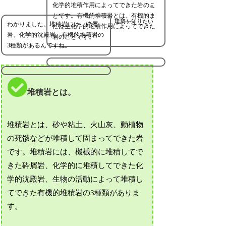
化学的堆積作用によってできた岩のこ
とです。有機的堆積岩とは、有機的ま
建築を知りたい
わかりました。堆積岩には、砕屑
たは生化学的堆積作用によってできた
岩、化学的沈殿岩、有機的堆積岩の
岩のことです。
3種類があるんですね。
堆積岩とは。
堆積岩とは、砂や粘土、火山灰、動植物
の死骸などが堆積して固まってできた岩
です。堆積岩には、機械的に堆積してで
きた砕屑岩、化学的に堆積してできた化
学的沈殿岩、生物の活動によって堆積し
てできた有機的堆積岩の3種類がありま
す。