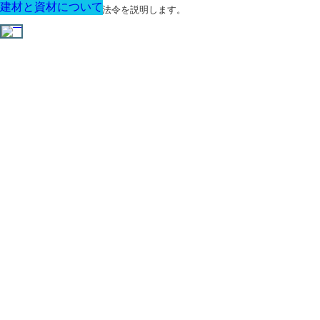
建材と資材について
建材と資材について
建材と資材について
建材と資材について
建材と資材について
建材と資材について
建材と資材について
建築に関する用語と関連法令を説明します。