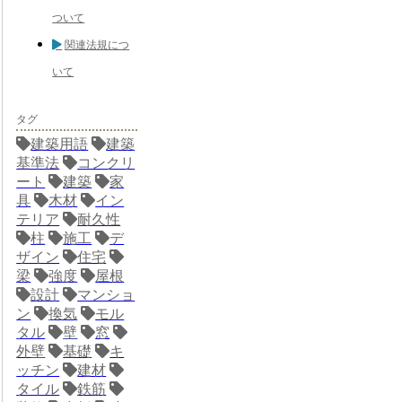
ついて
関連法規につ
いて
タグ
建築用語
建築
基準法
コンクリ
ート
建築
家
具
木材
イン
テリア
耐久性
柱
施工
デ
ザイン
住宅
梁
強度
屋根
設計
マンショ
ン
換気
モル
タル
壁
窓
外壁
基礎
キ
ッチン
建材
タイル
鉄筋