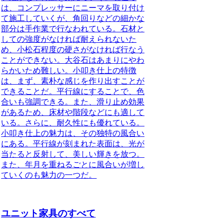
は、コンプレッサーにニーマを取り付け
て施工していくが、角回りなどの細かな
部分は手作業で行なわれている。石材と
しての強度がなければ耐えられないた
め、小松石程度の硬さがなければ行なう
ことができない。大谷石はあまりにやわ
らかいため難しい。小叩き仕上の特徴
は、まず、素朴な感じを作り出すことが
できることだ。平行線にすることで、色
合いも強調できる。また、滑り止め効果
があるため、床材や階段などにも適して
いる。さらに、耐久性にも優れている。
小叩き仕上の魅力は、その独特の風合い
にある。平行線が刻まれた表面は、光が
当たると反射して、美しい輝きを放つ。
また、年月を重ねるごとに風合いが増し
ていくのも魅力の一つだ。
ユニット家具のすべて