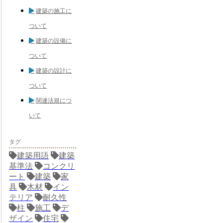
建築の施工に
ついて
建築の設備に
ついて
建築の設計に
ついて
関連法規につ
いて
タグ
建築用語
建築
基準法
コンクリ
ート
建築
家
具
木材
イン
テリア
耐久性
柱
施工
デ
ザイン
住宅