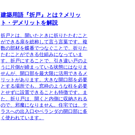
建築用語『折戸』とは？メリッ
ト・デメリットを解説
折戸とは、開いたときに折りたたむこと
ができる扉を総称して言う言葉
です。複
数の部材を蝶番でつなぐことで、折りた
たむことができる仕組みになっていま
す。折戸にすることで、引き違い戸のよ
うに片側が締まっている状態にはなりま
せんが、開口部を最大限に活用できるメ
リットがあります。大きな開口部を必要
とする場所でも、窓枠のような柱を必要
とせずに設置できることも特徴です。ま
た、折り戸は、開くと内側に収納される
ので、邪魔になりません。住宅では、テ
ラスへの出入口やベランダの開口部に多
く使われています。