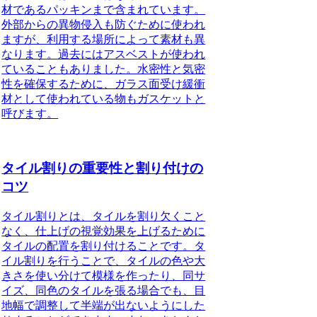
材であるパッキンまで含まれています。
外部からの異物侵入も防ぐために使われ
ますが、利用する場所によって素材も異
なります。過去にはアスベストが使われ
ていることもありました。水密性と気密
性を確保するために、ガラス面受け緩衝
材として使われている物もガスケットと
呼びます。
タイル割りの重要性と割り付けの
コツ
タイル割りとは、タイルを割り欠くこと
なく、仕上げの視覚効果を上げるために
タイルの配置を割り付けること
です。タ
イル割りを行うことで、タイルの色や大
きさを使い分けて模様を作ったり、同サ
イズ、同色のタイルを張る場合でも、目
地幅で調整して半端が出ないようにした