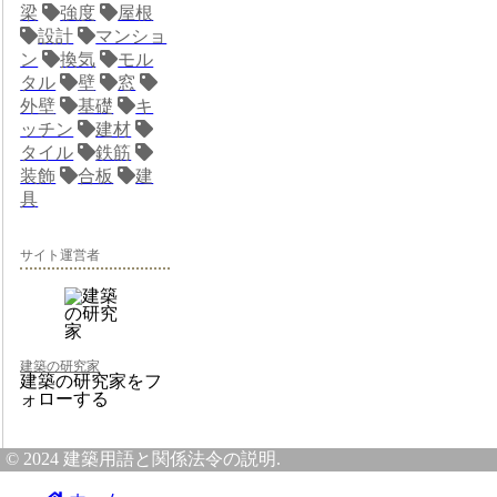
梁
強度
屋根
設計
マンショ
ン
換気
モル
タル
壁
窓
外壁
基礎
キ
ッチン
建材
タイル
鉄筋
装飾
合板
建
具
サイト運営者
建築の研究家
建築の研究家をフ
ォローする
© 2024 建築用語と関係法令の説明.