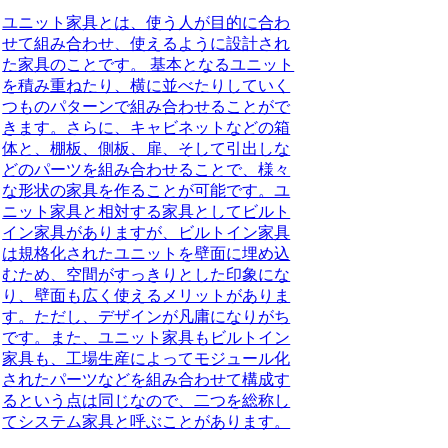
ユニット家具とは、使う人が目的に合わ
せて組み合わせ、使えるように設計され
た家具のことです。
基本となるユニット
を積み重ねたり、横に並べたりしていく
つものパターンで組み合わせることがで
きます。さらに、キャビネットなどの箱
体と、棚板、側板、扉、そして引出しな
どのパーツを組み合わせることで、様々
な形状の家具を作ることが可能です。ユ
ニット家具と相対する家具としてビルト
イン家具がありますが、ビルトイン家具
は規格化されたユニットを壁面に埋め込
むため、空間がすっきりとした印象にな
り、壁面も広く使えるメリットがありま
す。ただし、デザインが凡庸になりがち
です。また、ユニット家具もビルトイン
家具も、工場生産によってモジュール化
されたパーツなどを組み合わせて構成す
るという点は同じなので、二つを総称し
てシステム家具と呼ぶことがあります。