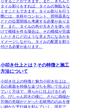
りすることができます。また、きちんと
タイル割りをすれば、タイルの無駄をな
くすこともできます。タイル割りを行う
際には、水栓やコンセント、照明器具な
どとの位置関係も考慮する必要がありま
す。また、タイルの色や大きさを使い分
けて模様を作る場合は、その模様が完成
したときにどのような見え方になるかを
イメージしながら、タイルの配置を割り
付ける必要があります。
小叩き仕上とは？その特徴と施工
方法について
小叩き仕上
の特徴と魅力小叩き仕上は、
石の表面を特殊な金づちを用いて仕上げ
ていく方法で、滑らかに仕上げるため
の、びしゃん叩きの後に、さらに両端か
片側の先端がとがった石材用ののみを使
い細かな平行線を刻んでいく。現在で