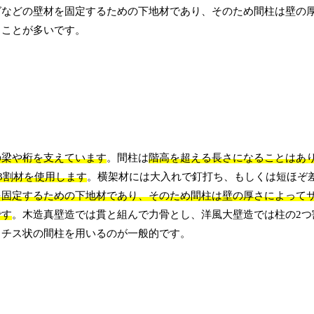
グなどの壁材を固定するための下地材であり、そのため間柱は壁の
ることが多いです。
の梁や桁を支えています
。間柱は
階高を超える長さになることはあ
3割材を使用します
。横架材には大入れで釘打ち、もしくは短ほぞ
を固定するための下地材であり、そのため間柱は壁の厚さによって
です
。木造真壁造では貫と組んで力骨とし、洋風大壁造では柱の2つ
ラチス状の間柱を用いるのが一般的です。