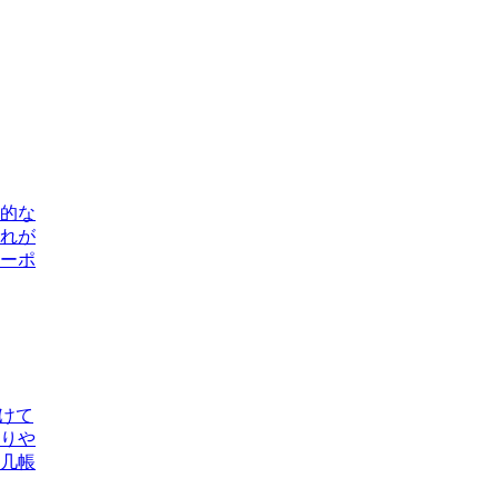
的な
れが
ーポ
けて
りや
几帳