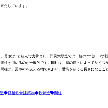
を果たしています。
、貫(ぬき)と組んで力骨とし、洋風大壁造では、柱の2つ割、3つ
の間柱を用いるのが一般的です。間柱は、壁の厚さによってサイズ
、間柱は、梁や桁を支える物でもあり、階高を超える長さになるこ
造
軽量鉄骨建築物
鉄骨造
間柱