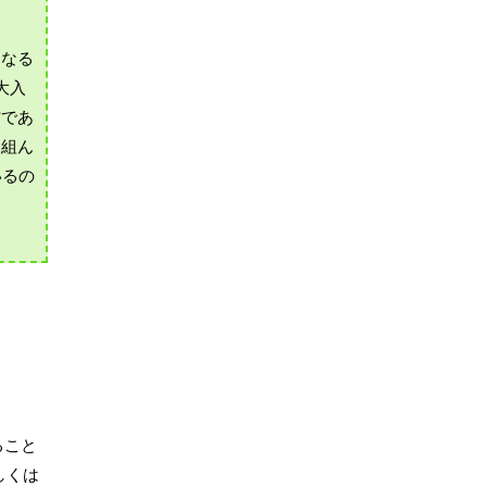
になる
大入
材であ
と組ん
いるの
ること
しくは