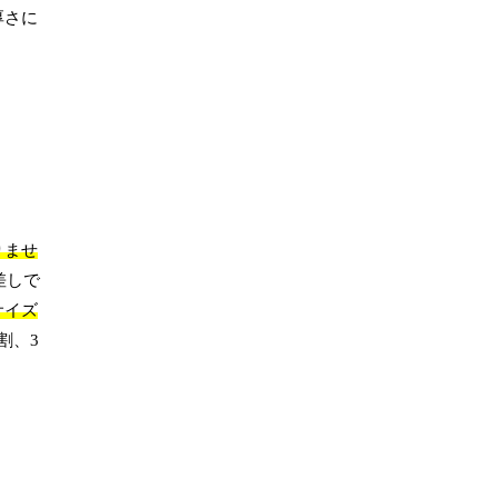
厚さに
りませ
差しで
サイズ
割、3