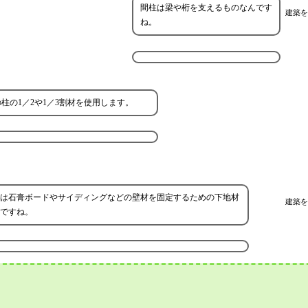
間柱は梁や桁を支えるものなんです
建築を
ね。
の1／2や1／3割材を使用します。
は石膏ボードやサイディングなどの壁材を固定するための下地材
建築を
ですね。