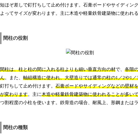
短ほぞ差しで釘打ちして止め付けます。石膏ボードやサイディン
よってサイズが変わります。主に木造や軽量鉄骨建築物に使われ
間柱の役割
間柱は、柱と柱の間に入れる柱よりも細い垂直方向の材
で、
各階
ん
。また、
軸組構造に使われ、大壁造りでは通常の柱の1／2や1／
釘打ちして止め付けます。
石膏ボードやサイディングなどの壁材
が変わります
。主に
木造や軽量鉄骨建築物に使われることが多い
つ割程度の小柱を使います。鉄骨造の場合、耐風上、形鋼または
間柱の種類