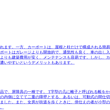
れます。一方、カーポートは、屋根と柱だけで構成される簡易
ポートはガレージよりも開放的で、通気性も良く、車の出し入
よりも建築費用が安く、メンテナンスも容易です。しかし、カ
遭いやすいというデメリットもあります。
品で、屏障具の一種です。
T字型の几に帷子と呼ばれる帳をか
の内側に立てて二重の障壁とする、あるいは、可動式の間仕切
ました。また、女房が街道を歩くときに、傍仕えの者が小型の
。