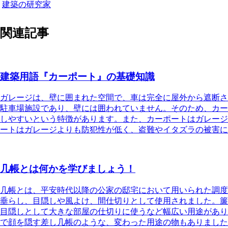
建築の研究家
関連記事
建築用語『カーポート』の基礎知識
ガレージは、壁に囲まれた空間で、車は完全に屋外から遮断さ
駐車場施設であり、壁には囲われていません。
そのため、カー
しやすいという特徴があります。また、カーポートはガレージ
ートはガレージよりも防犯性が低く、盗難やイタズラの被害に
几帳とは何かを学びましょう！
几帳とは、平安時代以降の公家の邸宅において用いられた調度
垂らし、目隠しや風よけ、間仕切りとして使用されました。簾
目隠しとして大きな部屋の仕切りに使うなど幅広い用途があり
で顔を隠す差し几帳のような、変わった用途の物もありました