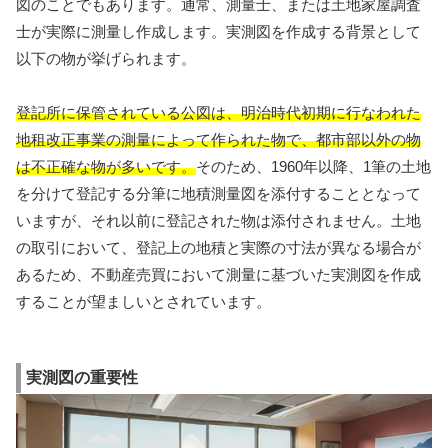
図のことでもあります。通常、測量士、または土地家屋調査
士が実際に測量し作成します。実測図を作成する背景として
以下の物が挙げられます。
登記所に保管されている公図は、明治時代初期に行なわれた
地租改正事業の測量によって作られた物で、都市部以外の物
は不正確な物が多いです。
そのため、1960年以降、1筆の土地
を分けて登記する分筆に地積測量図を添付することとなって
いますが、それ以前に登記された物は添付されません。土地
の取引において、登記上の地積と実際の寸法が異なる場合が
あるため、不動産売買において測量に基づいた実測図を作成
することが望ましいとされています。
実測図の重要性