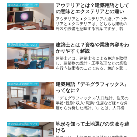
あること
江戸指物は、その美しい仕上げ
は、
長さの単位「尺」は約303mm
、
質量
アウテリアとは？建築用語として
と耐久性から、江戸時代から現在まで、
建築の基礎知識について
の単位「貫」は約3.75kg
、
体積の単位
家具や建具として広く使用され続けてい
の意味とエクステリアとの違い
「升」は約1.80386リットル
である。
尺貫
ます。
アウテリアとエクステリアの違い
アウテ
法は東アジアにおいて広く使用されてい
リアとエクステリアは、どちらも建物の
るが、貫に関しては日本独自の単位で、
外装や設備を意味する言葉ですが、若干
尺貫法という名前も日本独自のものだ
。
の違いがあります。アウテリアは、門、
そのため、尺貫法と呼ぶ場合、狭義では
扉、塀、垣根、外灯など、建物の外にあ
日本固有の単位を表す。これに対して、
る装飾や設備のことを指します。一方、
中国固有の単位は、貫ではなく斤のため
建築士とは？資格や業務内容をわ
建築の基礎知識について
エクステリアは、アウテリアに加えて、
「尺斤法」と呼ぶ。
かりやすく解説
建物の外壁、屋根、窓、バルコニーな
ど、建物の外観全体を指します。アウテ
建築士とは、建築士法による免許を取得
リアは、建物の外観を美しくしたり、セ
し、建築物の設計・工事監理などの業務
キュリティを向上させたり、プライバシ
を行う技術者
のことである。免許を受け
ーを確保したりする役割があります。エ
ずに「建築士」の業務を行うことはでき
クステリアは、アウテリアに加えて、建
ず、免許を取得するには、国土交通大臣
物の構造を支えたり、断熱性を向上させ
または都道府県知事が行う資格試験に合
建築用語『デモグラフィックス』
建築の基礎知識について
たり、耐震性を強化したりする役割もあ
格しなければならない。「建築士」は、
ってなに？
ります。アウテリアとエクステリアは、
一級建築士、二級建築士、木造建築士の3
どちらも建物の重要な要素であり、建物
種類に区分され、それぞれ業務を行える
「デモグラフィックス(人口統計。住民の
の外観や機能に大きな影響を与えます。
建築物が異なる。また、一級建築士であ
年齢･性別･収入･職業･住居など様々な角
アウテリアとエクステリアを上手にコー
って、構造設計または設備設計について
度から分析した統計。)」
とは、人口構成
ディネートすることで、建物の美観と機
高度な専門能力を有すると認められた者
を分析する際の基本的な情報です。性
能性を向上させることができます。
は、構造設計一級建築士または設備設計
別、年齢、民族、教育レベル、職業、収
一級建築士として、その専門業務に従事
入、家庭構成、住居形態など、人々の特
地形を知って土地選びの失敗を避
建築の基礎知識について
することが可能である。
建築士の業務分
徴を定量的に記述するために使用されま
ける
野は、その専門性に応じて、大きく意匠
す。建築業界では、建物の設計や開発、
設計、構造設計、監理業務の3分野に分け