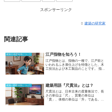
スポンサーリンク
建築の研究家
関連記事
江戸指物を知ろう！
建築の基礎知識について
江戸指物とは、指物の一種で、江戸前と
いわれるふき漆仕上げを特徴とした、木
工技法および木工製品のことです。
指物
とは、木の板をさし合わせて組み立てる
木工技術と、それによって創られた箱、
家具、建具などのことです。江戸指物
は、主に関東地方で生産されており、特
建築用語『尺貫法』とは？
建築の基礎知識について
に東京都と神奈川県が生産地として有名
尺貫法とは、
日本古来の度量衡法
で、長
です。江戸指物の特徴は、以下の通りで
さの単位は「尺」、質量の単位は
す。・
木地仕上げに、クワやケンポナシ
「貫」、体積の単位は「升」である。
の木目を活かしたふき漆を使用している
1958年までメートル法と共に併用されて
こと
・
金釘を使わず、木組みを見せない
いたが、
現在でも建築現場においては尺
内ほぞ仕立てであること
・
角丸仕上げで
貫法が認められている
。尺貫法の単位