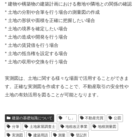
* 建物や構築物の建築計画における敷地や隣地との関係の確認
* 土地の分割や合筆を行う場合の測量図の作成
* 土地の形状や面積を正確に把握したい場合
* 土地の境界を確定したい場合
* 土地の造成や開発を行う場合
* 土地の賃貸借を行う場合
* 土地の抵当権を設定する場合
* 土地の収用や交換を行う場合
実測図は、土地に関する様々な場面で活用することができま
す。正確な実測図を作成することで、不動産取引の安全性や
土地の有効活用を図ることが可能となります。
建築の基礎知識について
「し」
不動産売買
公図
分筆
土地家屋調査士
地租改正事業
地積測量図
実測図
建築用語
測量
登記所