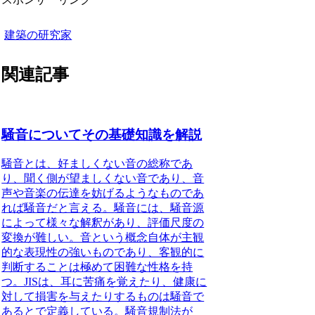
建築の研究家
関連記事
騒音についてその基礎知識を解説
騒音とは、好ましくない音の総称であ
り、聞く側が望ましくない音であり、音
声や音楽の伝達を妨げるようなものであ
れば騒音だと言える。
騒音には、騒音源
によって様々な解釈があり、評価尺度の
変換が難しい。音という概念自体が主観
的な表現性の強いものであり、客観的に
判断することは極めて困難な性格を持
つ。JIS
は、耳に苦痛を覚えたり、健康に
対して損害を与えたりするものは騒音で
あるとで定義
している。騒音規制法が