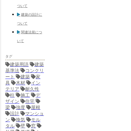
ついて
建築の設計に
ついて
関連法規につ
いて
タグ
建築用語
建築
基準法
コンクリ
ート
建築
家
具
木材
イン
テリア
耐久性
柱
施工
デ
ザイン
住宅
梁
強度
屋根
設計
マンショ
ン
換気
モル
タル
壁
窓