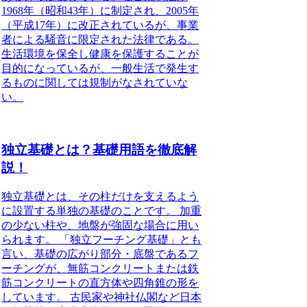
1968年（昭和43年）に制定され、2005年
（平成17年）に改正されているが、事業
者による騒音に限定された法律である。
生活環境を保全し健康を保護することが
目的になっているが、一般生活で発生す
るものに関しては規制がなされていな
い。
独立基礎とは？基礎用語を徹底解
説！
独立基礎とは、その柱だけを支えるよう
に設置する単独の基礎のことです。
加重
の少ない柱や、地盤が強固な場合に用い
られます。
「独立フーチング基礎」とも
言い、基礎の広がり部分・底盤であるフ
ーチングが、無筋コンクリートまたは鉄
筋コンクリートの直方体や四角錐の形を
しています。
古民家や神社仏閣など日本