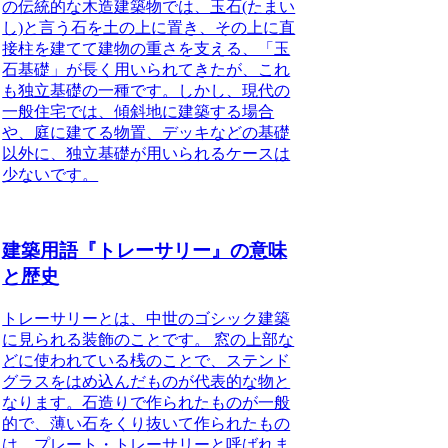
の伝統的な木造建築物では、玉石(たまい
し)と言う石を土の上に置き、その上に直
接柱を建てて建物の重さを支える、「玉
石基礎」が長く用いられてきたが、これ
も独立基礎の一種です。しかし、現代の
一般住宅では、傾斜地に建築する場合
や、庭に建てる物置、デッキなどの基礎
以外に、独立基礎が用いられるケースは
少ないです。
建築用語『トレーサリー』の意味
と歴史
トレーサリーとは、中世のゴシック建築
に見られる装飾のことです。
窓の上部な
どに使われている桟のことで、ステンド
グラスをはめ込んだものが代表的な物と
なります。石造りで作られたものが一般
的で、薄い石をくり抜いて作られたもの
は、プレート・トレーサリーと呼ばれま