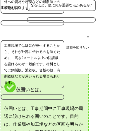
外への資材や粉塵などの飛散防止の
なるほど。他に何か重要な点があるか?
建築物研究家
役割もあります。
工事現場では騒音が発生することか
建築を知りたい
ら、それが外部に伝わるのを防ぐた
めに、高さ2メートル以上の防護板
を設けるのが一般的です。材料とし
ては鋼製版、波鉄板、合板の他、有
刺鉄線などが用いられる場合もあり
ます。
仮囲いとは。
仮囲いとは、工事期間中に工事現場の周
辺に設けられる囲いのことです。目的
は、作業場や加工場などの区画を明らか