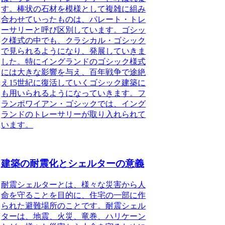
す。棒状の石材を模様として複雑に組み
合わせていったものは、パレート・トレ
ーサリーと呼び区別しています。ゴシッ
ク様式の中でも、クラシカル・ゴシック
で見られるようになり、発展していきま
した。特にイングランドのゴシック様式
には大きな影響を与え、百年戦争で途絶
え15世紀に復活していくゴシック建築に
も用いられるようになっていきます。フ
ランポワイアン・ゴシックでは、イング
ランドのトレーサリーが取り入れられて
います。
建築の耐震化とシェルターの意義
耐震シェルターとは、
様々な災害から人
命を守ることを目的に、住宅の一部に作
られた避難場所のこと
です。耐震シェル
ターは、地震、火災、竜巻、ハリケーン