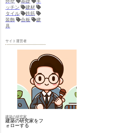
外壁
基礎
キ
ッチン
建材
タイル
鉄筋
装飾
合板
建
具
サイト運営者
建築の研究家
建築の研究家をフ
ォローする