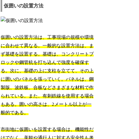
仮囲いの設置方法
仮囲いの設置方法は、工事現場の規模や環境
に合わせて異なる。一般的な設置方法は、ま
ず基礎を設置する。基礎は、コンクリートブ
ロックや鋼管杭を打ち込んで強度を確保す
る。次に、基礎の上に支柱を立てて、その上
に囲いのパネルを張っていく。パネルは、鋼
製版、波鉄板、合板などさまざまな材料で作
られている。また、有刺鉄線を使用する場合
もある。囲いの高さは、2メートル以上が一
般的である。
市街地に仮囲いを設置する場合は、機能性だ
けでなく、美観や通行人に対する安全性も考