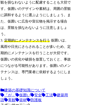
観を損なわないように配慮することも大切で
す。仮囲いのデザインや素材は、周囲の景観
に調和するように選ぶようにしましょう。ま
た、仮囲いに広告や宣伝物を掲示する場合
は、景観を損なわないように注意しましょ
う。
3.
定期的にメンテナンスを行う
仮囲いは、
風雨や日光にさらされることが多いため、定
期的にメンテナンスを行うことが大切です。
仮囲いの劣化や破損を放置しておくと、事故
につながる可能性があります。仮囲いのメン
テナンスは、専門業者に依頼するようにしま
しょう。
建築の基礎知識について
「が」
仮囲い
安全
工法
建築用
語
美観
資材
防護板
スポンサーリンク