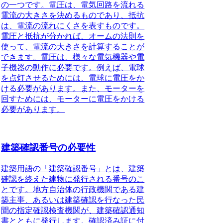
の一つです。電圧は、電気回路を流れる
電流の大きさを決めるものであり、抵抗
は、電流の流れにくさを表すものです。
電圧と抵抗が分かれば、オームの法則を
使って、電流の大きさを計算することが
できます。電圧は、様々な電気機器や電
子機器の動作に必要です。例えば、電球
を点灯させるためには、電球に電圧をか
ける必要があります。また、モーターを
回すためには、モーターに電圧をかける
必要があります。
建築確認番号の必要性
建築用語の「建築確認番号」とは、建築
確認を終えた建物に発行される番号のこ
とです。地方自治体の行政機関である建
築主事、あるいは建築確認を行なった民
間の指定確認検査機関が、
建築確認通知
書とともに発行します
。確認済み証に付