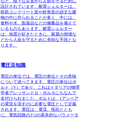
など、様々な災害から人命を守るために
設計されています。耐震シェルターは、
鉄筋コンクリート造や鉄骨造の頑丈な建
物の中に作られることが多く、中には、
食料や水、医薬品などの備蓄品を備えて
いるものもあります。耐震シェルター
は、地震が起きたときに、家屋の倒壊な
どから人命を守るために有効な手段とな
ります。
電圧豆知識
電圧の単位
では、電圧の単位とその意味
について述べてきます。電圧の単位はボ
ルト（V）であり、これはイタリアの物理
学者アレッサンドロ・ボルタにちなんで
名付けられました。ボルトは、1アンペア
の電流を流すのに必要な電圧として定義
されます。電圧は、電流、抵抗ととも
に、電気回路の3つの基本的なパラメータ