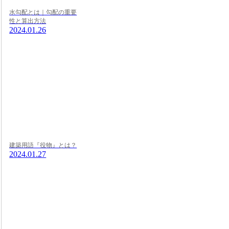
水勾配とは｜勾配の重要
性と算出方法
2024.01.26
建築用語『役物』とは？
2024.01.27