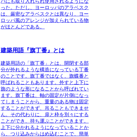
パにも取り入れられ使用されるようにな
った。ただし、ヨーロッパのアラベスク
は、厳密なアラベスクとは異なり、ヨー
ロッパ風のアレンジが加えられている物
がほとんどである。
建築用語『旗丁番』とは
建築用語の「
旗丁番
」とは、開閉する部
分が外れるような構造になっている丁番
のことです。
旗丁番
ではなく、旗蝶番と
呼ばれることもあります。外すと上下に
旗のような形になることから呼ばれてい
ます。
旗丁番
は、軸の固定が片側になっ
てしまうことから、重量のある物は固定
することができず、吊ることもできませ
ん。その代わりに、扉と枠を別々にする
ことができ、持ち運ぶことができます。
上下に分かれるようになっていることか
ら、つり込みからはめ込むことで、簡単