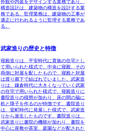
外観や内装をデザインする業務であり、
構造設計は、建築物の構造を設計する業
務である。監理業務は、建築物の工事が
適正に行われるように監理する業務であ
る。
武家造りの歴史と特徴
寝殿造り
は、平安時代に貴族の住宅とし
て用いられた様式で、中央に寝殿、その
両側に対屋を配したもので、寝殿と対屋
は渡り廊下で結ばれていました。
武家造
り
は、鎌倉時代に大きくなっていく武家
の住宅で用いられた様式で、寝殿造りに
書院造りの様態が加わり、床の間の脇に
机と障子を作るのが特徴です。
書院造り
は、室町時代に発展した様式で、武家造
りから派生したものです。書院造りは、
武家造りに書院の機能が加わり、書院を
中心に座敷や茶室、庭園などが配された