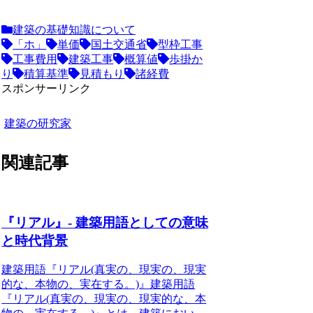
建築の基礎知識について
「ホ」
単価
国土交通省
型枠工事
工事費用
建築工事
概算値
歩掛か
り
積算基準
見積もり
諸経費
スポンサーリンク
建築の研究家
関連記事
『リアル』- 建築用語としての意味
と時代背景
建築用語『リアル(真実の、現実の、現実
的な、本物の、実在する。)』
建築用語
『リアル(真実の、現実の、現実的な、本