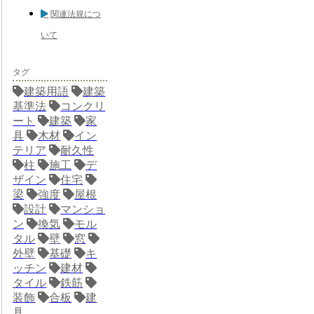
関連法規につ
いて
タグ
建築用語
建築
基準法
コンクリ
ート
建築
家
具
木材
イン
テリア
耐久性
柱
施工
デ
ザイン
住宅
梁
強度
屋根
設計
マンショ
ン
換気
モル
タル
壁
窓
外壁
基礎
キ
ッチン
建材
タイル
鉄筋
装飾
合板
建
具