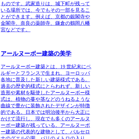
ものです。武家造りは、城下町が残って
いる場所では、今でもその一部を見るこ
とができます。例えば、京都の銀閣寺や
金閣寺、奈良の薬師寺、鎌倉の鶴岡八幡
宮などです。
アールヌーボー建築の美学
アールヌーボー建築とは
、19 世紀末にベ
ルギーとフランスで生まれ、ヨーロッパ
各地に普及した新しい建築様式である。
過去の歴史的様式にとらわれず、新しい
造形や素材を駆使したアールヌーボー様
式は、植物の蔓や茎などのうねるような
曲線で豊かに装飾されたデザインが特徴
的である。日本では明治後半から大正に
かけて流行し、現在でも多くのアールヌ
ーボー建築が残っている。アールヌーボ
ー建築の代表的な建物として、バルセロ
ナのグエル公園、パリのメトロの入り