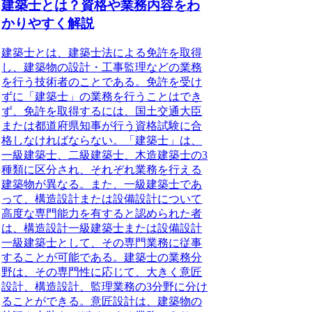
建築士とは？資格や業務内容をわ
かりやすく解説
建築士とは、建築士法による免許を取得
し、建築物の設計・工事監理などの業務
を行う技術者
のことである。免許を受け
ずに「建築士」の業務を行うことはでき
ず、免許を取得するには、国土交通大臣
または都道府県知事が行う資格試験に合
格しなければならない。「建築士」は、
一級建築士、二級建築士、木造建築士の3
種類に区分され、それぞれ業務を行える
建築物が異なる。また、一級建築士であ
って、構造設計または設備設計について
高度な専門能力を有すると認められた者
は、構造設計一級建築士または設備設計
一級建築士として、その専門業務に従事
することが可能である。
建築士の業務分
野は、その専門性に応じて、大きく意匠
設計、構造設計、監理業務の3分野に分け
ることができる。
意匠設計は、建築物の