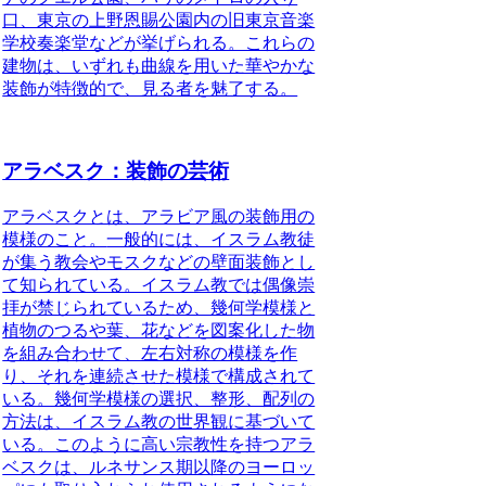
口、東京の上野恩賜公園内の旧東京音楽
学校奏楽堂などが挙げられる。これらの
建物は、いずれも曲線を用いた華やかな
装飾が特徴的で、見る者を魅了する。
アラベスク：装飾の芸術
アラベスクとは、アラビア風の装飾用の
模様のこと。
一般的には、イスラム教徒
が集う教会やモスクなどの壁面装飾とし
て知られている。イスラム教では偶像崇
拝が禁じられているため、幾何学模様と
植物のつるや葉、花などを図案化した物
を組み合わせて、左右対称の模様を作
り、それを連続させた模様で構成されて
いる。幾何学模様の選択、整形、配列の
方法は、イスラム教の世界観に基づいて
いる。このように高い宗教性を持つアラ
ベスクは、ルネサンス期以降のヨーロッ