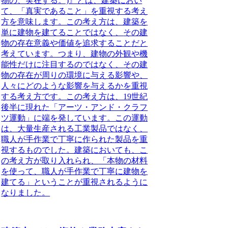
物の、実在する。)』とは、建築におい
て、
「真実であること」を重視する考え
方
を意味します。この考え方は、建築を
単に建物を建てることではなく、
その建
物の存在意義や価値を追求すること
だと
考えています。つまり、建物の外観や機
能性だけに注目するのではなく、
その建
物の存在が周りの環境に与える影響や、
人々にどのような影響を与えるかを重視
する考え方です。この考え方は、19世紀
後半に現れた「アーツ・アンド・クラフ
ツ運動」に端を発しています。この運動
は、大量生産される工業製品ではなく、
職人が手作業で丁寧に作られた製品を重
視
するものでした。建築においても、こ
の考え方が取り入れられ、
「本物の材料
を使って、職人が手作業で丁寧に建物を
建てる」
ということが重視されるように
なりました。