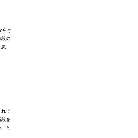
からき
何段の
、悪
されて
石段を
い」と