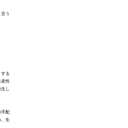
と言う
りする
生産性
発生し
の手配
め、生