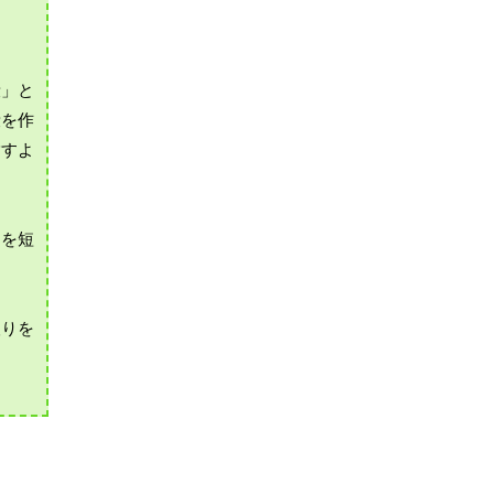
段」と
段を作
指すよ
間を短
取りを