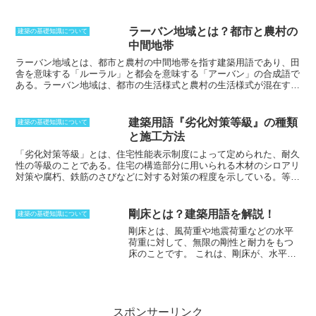
にすることで、関係者以外の立ち入りを
たい尺台（約150センチメートル〜180セ
禁じたり、盗難を防止したりするのが目
ンチメートル）だったため、身長を言う
的です。また、区画外への資材や粉塵な
際、5尺を省略してその下の寸だけを言う
ラーバン地域とは？都市と農村の
建築の基礎知識について
どの飛散防止の役割もあります。工事現
のが慣習でした。例えば、「身長6寸」と
中間地帯
場では騒音が発生することから、それが
言うと5尺6寸という意味です。また、勾
外部に伝わるのを防ぐために、高さ2メー
ラーバン地域
とは、都市と農村の中間地帯を指す建築用語であり、田
配を表す際にも1尺に対する垂直方向の長
トル以上の防護板を設けるのが一般的で
舎を意味する「ルーラル」と都会を意味する「アーバン」の合成語で
さを寸を用いて表していました。さら
す。材料としては鋼製版、波鉄板、合板
ある。ラーバン地域は、都市の生活様式と農村の生活様式が混在する
に、長さや寸法やごく短い、またはごく
の他、有刺鉄線などが用いられる場合も
地域であり、都市と農村の両方の特徴を併せ持っている。ラーバン地
少ないという意味もあります。
あります。市街地に設置される場合に
域の成り立ちは、19世紀後半にさかのぼる。産業革命により都市の
は、機能の他に美観や通行人に対する安
人口が急増し、都市部で住宅や工場が不足するようになった。そこ
建築用語『劣化対策等級』の種類
建築の基礎知識について
全性も考慮しなければならないので、大
で、都市部から離れた郊外に住宅や工場を建設する必要が生じ、ラー
と施工方法
規模な街の工事などでは、囲いの板に絵
バン地域が形成されるようになった。また、ラーバン地域の形成に
やその地域の歴史などが印刷される場合
は、交通機関の発達も大きく影響している。19世紀後半に鉄道や自
「
劣化対策等級
」とは、住宅性能表示制度によって定められた、
耐久
もあります。
動車が普及し、都市と農村の移動が容易になったことで、ラーバン地
性の等級
のことである。住宅の構造部分に用いられる木材のシロアリ
域は都市と農村をつなぐ役割を果たすようになった。
対策や腐朽、鉄筋のさびなどに対する対策の程度を示している。等級
は1〜3で表示され、等級1は、建築基準法に定める対策がなされてい
る場合に付けられる。等級2はさらに約50〜60年は
大規模な改修工事
が不要
であると判断された場合に、そして等級3は約75〜90年間大規
剛床とは？建築用語を解説！
建築の基礎知識について
模な改修工事が不要と判断された場合に付けられる。ただし、この場
剛床とは、風荷重や地震荷重などの水平
合の大規模な改修工事とは、鉄筋コンクリートを取り換えるといった
荷重に対して、無限の剛性と耐力をもつ
レベルの工事をさす。劣化対策等級は、鉄筋を覆うコンクリートのか
床のことです。
これは、剛床が、水平方
ぶり厚さと、コンクリート打設時の水セメント比が大きく関係してい
向に変形することのない床であることを
る。
意味します。鉛直方向の剛性や耐力に関
しては問われません。一般に建築物は、
剛床を前提に構造設計されています。し
かし、二階建ての木造住宅の場合は、剛
スポンサーリンク