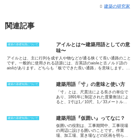
建築の研究家
関連記事
アイルとは〜建築用語としての意
建築の基礎知識について
味〜
アイルとは、主に行列を成す人や物などが通る狭くて長い通路のこと
です。
一般的に使用される
語源
には、古英語のaisleと古ノルド語の
aisliがあります。どちらも「
板でできた長い通路
」を意味します。
この言葉は12世紀に英語に入り、
教会堂の側面通廊
や
他の建物の通
路
を指すようになりました。
教会堂の側面通廊
は、
アイル
とも呼ば
れ、
主礼拝堂
と
側廊
を結ぶ通路のことです。この通路は、
信者が聖壇
建築用語「寸」の意味と使い方
建築の基礎知識について
や祭壇へ移動する
ために使用されます。また、
行列を成す人や物が移
「寸」とは、尺貫法による長さの単位で
動する
ために使用される場合もあります。
あり、1891年に制定された度量衡法によ
ると、1寸は1／10尺、1／33メートル、
つまり約3.03センチメートルに相当しま
す。
古代中国発祥の単位で、日本では大
宝令以前から使用されており、元々は親
建築用語『仮囲い』ってなに？
建築の基礎知識について
指を当てたくらいの長さとされてきまし
仮囲いの役割
は、工事期間中、工事現場
た。平安時代には「す」と書かれ、古代
の周辺に設ける囲いのことです。作業
文献では訓で「き」と呼ばれることもあ
場、加工場、置き場などの区画を明らか
ります。日本では成人男性の身長がだい