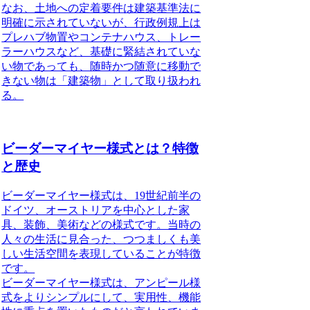
なお、土地への定着要件は建築基準法に
明確に示されていないが、行政例規上は
プレハブ物置やコンテナハウス、トレー
ラーハウスなど、基礎に緊結されていな
い物であっても、随時かつ随意に移動で
きない物は「建築物」として取り扱われ
る。
ビーダーマイヤー様式とは？特徴
と歴史
ビーダーマイヤー様式
は、19世紀前半の
ドイツ、オーストリアを中心とした家
具、装飾、美術などの様式です。当時の
人々の生活に見合った、つつましくも美
しい生活空間を表現していることが特徴
です。
ビーダーマイヤー様式
は、アンピール様
式をよりシンプルにして、実用性、機能