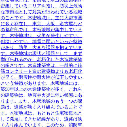
密集しているエリアを指し、防災上危険
な市街地として対策が行われている地域
のことです。木密地域は、主に大都市圏
に多く存在し、東京、大阪、名古屋など
の都市部では、木密地域が集中していま
す。木密地域は、火災が発生しやすい、
倒壊しやすい、地震に弱いといった特徴
があり、防災上大きな課題を抱えていま
す。木密地域の現状と課題として、まず
挙げられるのが、老朽化した木造建築物
の多さです。木造建築物は、一般的に鉄
筋コンクリート造の建築物よりも老朽化
が早く、耐震性や耐火性が低下しやすい
という特徴があります。木密地域には、
築50年以上の木造建築物が多く、これら
の建築物は、地震や火災に弱い状態にあ
ります。また、木密地域のもう一つの課
題は、道路が狭く入り組んでいることで
す。木密地域は、もともと住宅密集地と
して発展してきた経緯があり、道路は狭
く入り組んでいます。このため、消防車