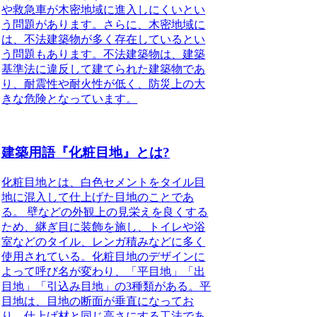
や救急車が木密地域に進入しにくいとい
う問題があります。さらに、木密地域に
は、不法建築物が多く存在しているとい
う問題もあります。不法建築物は、建築
基準法に違反して建てられた建築物であ
り、耐震性や耐火性が低く、防災上の大
きな危険となっています。
建築用語『化粧目地』とは?
化粧目地とは、白色セメントをタイル目
地に混入して仕上げた目地のことであ
る。
壁などの外観上の見栄えを良くする
ため、継ぎ目に装飾を施し、トイレや浴
室などのタイル、レンガ積みなどに多く
使用されている。化粧目地のデザインに
よって呼び名が変わり、「平目地」「出
目地」「引込み目地」の3種類がある。
平
目地は、目地の断面が垂直になってお
り、仕上げ材と同じ高さにする工法であ