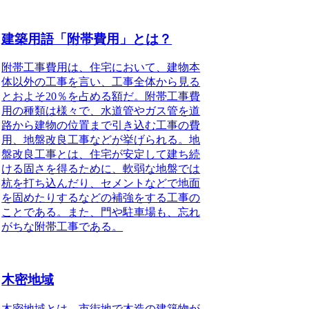
建築用語「附帯費用」とは？
附帯工事費用
は、住宅において、建物本
体以外の工事を言い、工事全体から見る
とおよそ20％を占める額だ。
附帯工事費
用
の種類は様々で、水道管やガス管を道
路から建物の位置まで引き込む工事の費
用、
地盤改良工事
などが挙げられる。
地
盤改良工事
とは、住宅が安定して建ち続
ける固さを得るために、軟弱な地盤では
杭を打ち込んだり、セメントなどで地面
を固めたりするなどの補強をする工事の
ことである。また、門や駐車場も、忘れ
がちな
附帯工事
である。
木密地域
木密地域
とは、市街地で木造の建築物が