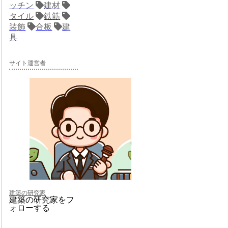
ッチン
建材
タイル
鉄筋
装飾
合板
建
具
サイト運営者
建築の研究家
建築の研究家をフ
ォローする