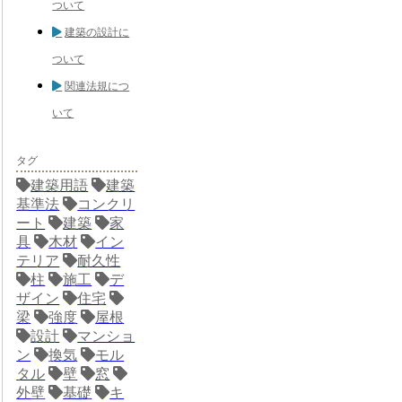
ついて
建築の設計に
ついて
関連法規につ
いて
タグ
建築用語
建築
基準法
コンクリ
ート
建築
家
具
木材
イン
テリア
耐久性
柱
施工
デ
ザイン
住宅
梁
強度
屋根
設計
マンショ
ン
換気
モル
タル
壁
窓
外壁
基礎
キ