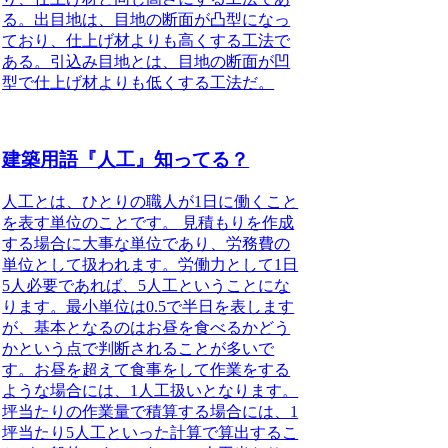
る。出目地は、目地の断面が凸型になっ
ており、仕上げ材よりも高くする工法で
ある。引込み目地とは、目地の断面が凹
型で仕上げ材よりも低くする工法だ。
建築用語『人工』知ってる？
人工とは、ひとりの職人が1日に働くこと
を表す単位のことです。
見積もりを作成
する場合に大事な単位であり、労務費の
単位として扱われます。労働力として1日
5人必要であれば、5人工ということにな
ります。最小単位は0.5で半日を表します
が、基本となるのはお昼を食べるかどう
かという点で判断されることが多いで
す。お昼を超えて食事をして作業をする
ような場合には、1人工扱いとなります。
坪当たりの作業量で積算する場合には、1
坪当たり5人工といった計算で算出するこ