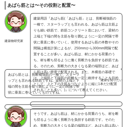
あばら筋とは〜その役割と配置〜
建築用語『あばら筋(「あばら筋」とは、剪断補強筋の
一種で、スターラップとも言われる。あばら筋は主筋よ
りも細い鉄筋で、鉄筋コンクリート造において、梁材の
上端と下端の間を主筋を取り囲むように一定の間隔で帯
建築物研究家
状に垂直に巻いていく。使用するあばら筋の本数やその
間隔は構造計算によるが、250mmから300mm間隔で配
置することが多い。あばら筋は、材にかかる荷重のう
ち、材を断ち切るように働く剪断力を負担する鉄筋であ
る。そのため、剪断力の大きくなる梁の端部ほど、あば
ら筋は高い密度で配置される。また、木構造の基礎で
あばら筋とは、剪断補強筋の一種で、スターラ
は、上端筋と下端筋の距離を一定に維持することを目的
建築を知りたい
ップとも言われる鉄筋ですね。梁材の上端と下
として、上と下の主筋をつなぐように縦に1本だけ配置
端の間を主筋を取り囲むように一定の間隔で帯
されることも多い。)』について教えてください。
状に垂直に巻いていくものですね。
そうです。あばら筋は、材にかかる荷重のうち、材を断
ち切るように働く剪断力を負担する鉄筋です。そのた
め、剪断力の大きくなる梁の端部ほど、あばら筋は高い