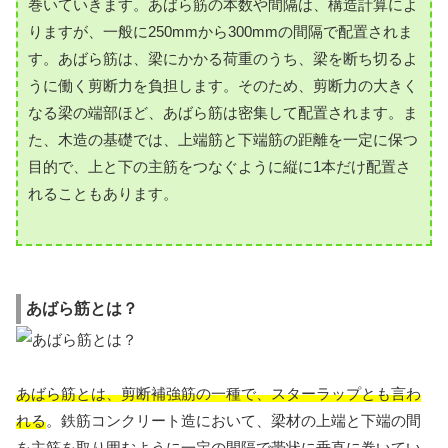
巻いていきます。あばら筋の本数や間隔は、構造計算によ
りますが、一般に250mmから300mmの間隔で配置されま
す。あばら筋は、梁にかかる荷重のうち、梁を断ち切るよ
うに働く剪断力を負担します。そのため、剪断力の大きく
なる梁の端部ほど、あばら筋は密集して配置されます。ま
た、木造の基礎では、上端筋と下端筋の距離を一定に保つ
目的で、上と下の主筋をつなぐように縦に1本だけ配置さ
れることもあります。
あばら筋とは？
あばら筋とは、剪断補強筋の一種で、スターラップとも言わ
れる
。鉄筋コンクリート造において、梁材の上端と下端の間
を主筋を取り囲むように一定の間隔で帯状に垂直に巻いてい