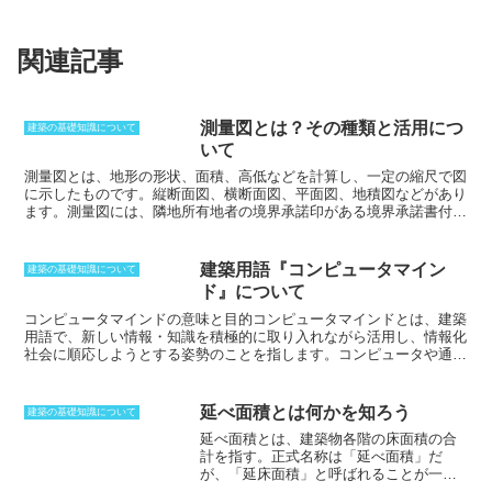
関連記事
測量図とは？その種類と活用につ
建築の基礎知識について
いて
測量図とは、地形の形状、面積、高低などを計算し、一定の縮尺で図
に示したものです。
縦断面図、横断面図、平面図、地積図などがあり
ます。測量図には、隣地所有地者の境界承諾印がある境界承諾書付き
の「確定測量図」、法務局に登録されている「地積測量図」、売り主
が自分の敷地と考えている部分を測量した「現況測量図」があり、地
積測量図は、分筆や地積更生など土地の表示の登記を申請する際に添
建築用語『コンピュータマイン
建築の基礎知識について
付される図面です。
ド』について
コンピュータマインドの意味と目的
コンピュータマインドとは、建築
用語で、新しい情報・知識を積極的に取り入れながら活用し、情報化
社会に順応しようとする姿勢のことを指します。コンピュータや通信
技術の進歩によって、情報化社会が急速に変化する中で、建築業界も
それに対応するために、コンピュータマインドが求められています。
コンピュータマインドの目的は、建築業界の情報化を促進し、建築の
延べ面積とは何かを知ろう
建築の基礎知識について
生産性と品質を向上させることです。
延べ面積とは、建築物各階の床面積の合
計を指す。
正式名称は「延べ面積」だ
が、「延床面積」と呼ばれることが一般
的だ。
延べ面積は、確認申請手数料の算