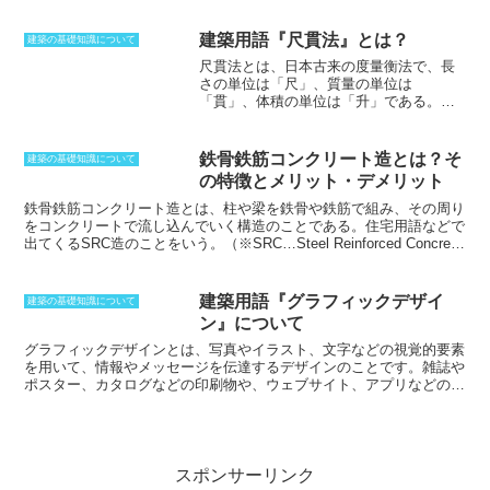
定や不動産登記等の基礎となる重要な値
だ。延べ面積には、
建築制限がかけられ
建築用語『尺貫法』とは？
建築の基礎知識について
ている。確認申請の必要の有無、防火上
尺貫法とは、
日本古来の度量衡法
で、長
の構造、建築士による設計の必要性の有
さの単位は「尺」、質量の単位は
無など、延べ面積によって異なる。ただ
「貫」、体積の単位は「升」である。
し
延べ面積の上限は定められていない。
1958年までメートル法と共に併用されて
共同住宅については、共同住宅の共用廊
いたが、
現在でも建築現場においては尺
下･共用階段･エントランスの部分の床面
貫法が認められている
。尺貫法の単位
積に限り、延べ面積に算入しない。
建築
鉄骨鉄筋コンクリート造とは？そ
建築の基礎知識について
は、
長さの単位「尺」は約303mm
、
質量
物の地階（その天井が地盤面からの高さ
の特徴とメリット・デメリット
の単位「貫」は約3.75kg
、
体積の単位
1m以下にあるものに限る）の住宅の用途
「升」は約1.80386リットル
である。
尺貫
鉄骨鉄筋コンクリート造とは、柱や梁を鉄骨や鉄筋で組み、その周り
に供する部分の床面積は、住宅の用途に
法は東アジアにおいて広く使用されてい
をコンクリートで流し込んでいく構造のことである。住宅用語などで
供する床面積の合計の3分の1まで延べ面
るが、貫に関しては日本独自の単位で、
出てくるSRC造のことをいう。（※SRC…Steel Reinforced Concrete
積に算入される。
自動車車庫･自転車置場
尺貫法という名前も日本独自のものだ
。
の略）
鉄骨、鉄筋をコンクリートで周りを囲むことにより、錆を防
に供する部分の床面積は、床面積の合計
そのため、尺貫法と呼ぶ場合、狭義では
ぎ、さらに耐火性を持たす役割を果たしている。この構造は強度が高
の5分の1まで延べ面積に算入される。
日本固有の単位を表す。これに対して、
く、高層・超高層マンションなどに用いられる。他の工法より強度は
建築用語『グラフィックデザイ
建築の基礎知識について
中国固有の単位は、貫ではなく斤のため
もちろん、耐震性、遮音性に優れている。
ン』について
「尺斤法」と呼ぶ。
グラフィックデザインとは、写真やイラスト、文字などの視覚的要素
を用いて、情報やメッセージを伝達するデザインのことです。
雑誌や
ポスター、カタログなどの印刷物や、ウェブサイト、アプリなどのデ
ジタルメディアなど、さまざまな媒体で使用されます。グラフィック
デザインは、単に視覚的に美しいだけでなく、情報をわかりやすく伝
えたり、ブランドのイメージを確立したりするなど、さまざまな役割
を果たしています。グラフィックデザインの要素には、以下のものが
あります。* -レイアウト- デザインの全体的な構成。* -タイポグラフ
スポンサーリンク
ィ- 文字のスタイルや大きさ、配置。* -カラー- デザインに使用され