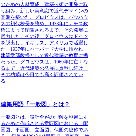
のための人材育成、建築技術の開発に取
り組み、新しい美意識で近代デザインの
基盤を築いた。グロピウスは、バウハウ
スの初代校長を務め、1933年にナチス政
権によって閉鎖されるまで、その発展に
尽力した。その後、グロピウスはドイツ
を脱出し、イギリス、アメリカで活躍し
た。1937年にハーバード大学に招かれ、
建築学部教授として近代建築の教育に携
わった。グロピウスは、1969年に亡くな
るまで、近代建築の発展に貢献し続け、
その功績は今日でも高く評価されてい
る。
建築用語「一般図」とは？
一般図とは、設計全容の理解を容易にす
るために作成される意匠図における、配
置図、平面図、立面図、伏図の総称であ