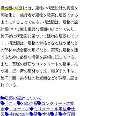
構造図の役割
とは、建物の構造設計の意図を
明確化し、施行者が建物を確実に建設できる
ようにすることである。構造図は、建物の設
計図の中で最も重要な図面のひとつであり、
施工者は構造図に基づいて建物を建設してい
く。構造図は、建物の骨格となる柱や梁など
の部材や接合部の形式など、実際に建物を建
てるために必要な情報を詳細に記している。
また、基礎の鉄筋やコンクリートの指示、柱
や梁、壁、床の部材や寸法、継ぎ手の手法、
施工手順、梁や柱の配置図などが詳細に記さ
れている。
建築の設計について
「こ」
SI単位系
コンクリートの指
示
ニュートン
ミリメートル単位
伏
図
基礎の鉄筋
壁
寸法
床
意匠図